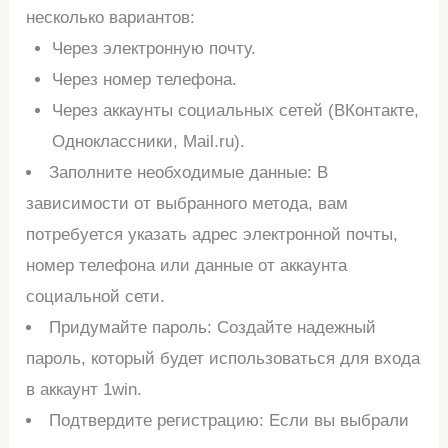
несколько вариантов:
Через электронную почту.
Через номер телефона.
Через аккаунты социальных сетей (ВКонтакте,
Одноклассники, Mail.ru).
Заполните необходимые данные: В
зависимости от выбранного метода, вам
потребуется указать адрес электронной почты,
номер телефона или данные от аккаунта
социальной сети.
Придумайте пароль: Создайте надежный
пароль, который будет использоваться для входа
в аккаунт 1win.
Подтвердите регистрацию: Если вы выбрали