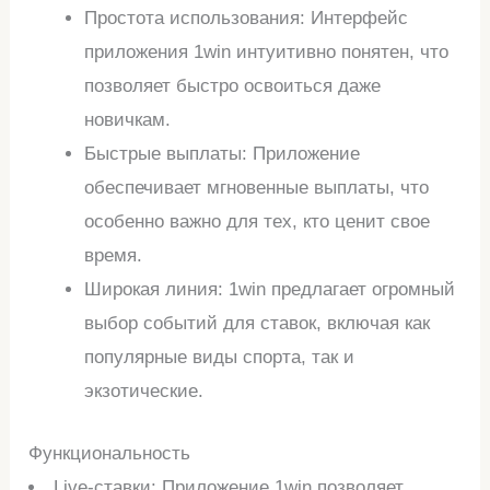
Простота использования: Интерфейс
приложения 1win интуитивно понятен, что
позволяет быстро освоиться даже
новичкам.
Быстрые выплаты: Приложение
обеспечивает мгновенные выплаты, что
особенно важно для тех, кто ценит свое
время.
Широкая линия: 1win предлагает огромный
выбор событий для ставок, включая как
популярные виды спорта, так и
экзотические.
Функциональность
Live-ставки: Приложение 1win позволяет