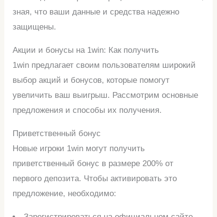
зная, что ваши данные и средства надежно
защищены.
Акции и бонусы на 1win: Как получить
1win предлагает своим пользователям широкий
выбор акций и бонусов, которые помогут
увеличить ваш выигрыш. Рассмотрим основные
предложения и способы их получения.
Приветственный бонус
Новые игроки 1win могут получить
приветственный бонус в размере 200% от
первого депозита. Чтобы активировать это
предложение, необходимо:
Зарегистрироваться на официальном сайте