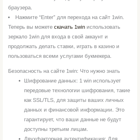
браузера.
Нажмите “Enter” для перехода на сайт 1win.
Теперь вы можете
скачать 1win
использовать
зеркало 1win для входа в свой аккаунт и
продолжать делать ставки, играть в казино и
пользоваться всеми услугами букмекера.
Безопасность на сайте 1win: Что нужно знать
Шифрование данных: 1 win использует
передовые технологии шифрования, такие
как SSL/TLS, для защиты ваших личных
данных и финансовой информации. Это
гарантирует, что ваши данные не будут
доступны третьим лицам.
Двухфакторная аутентификация: Для