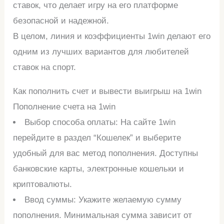
ставок, что делает игру на его платформе
безопасной и надежной.
В целом, линия и коэффициенты 1win делают его
одним из лучших вариантов для любителей
ставок на спорт.
Как пополнить счет и вывести выигрыш на 1win
Пополнение счета на 1win
Выбор способа оплаты: На сайте 1win
перейдите в раздел “Кошелек” и выберите
удобный для вас метод пополнения. Доступны
банковские карты, электронные кошельки и
криптовалюты.
Ввод суммы: Укажите желаемую сумму
пополнения. Минимальная сумма зависит от