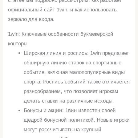
статье мы подробно рассмотрим, как работает
официальный сайт 1win, и как использовать
зеркало для входа.
1win: Ключевые особенности букмекерской
конторы
Широкая линия и роспись: 1win предлагает
обширную линию ставок на спортивные
события, включая малопопулярные виды
спорта. Роспись событий также отличается
разнообразием, что позволяет игрокам
делать ставки на различные исходы.
Бонусы и акции: 1вин известен своей
щедрой бонусной политикой. Новые игроки
могут рассчитывать на крупный