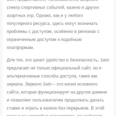
спектр спортивных событий, казино и других
азартных игр. Однако, как и у любого
популярного ресурса, здесь могут возникать
проблемы с доступом, особенно в регионах с
ограниченным доступом к подобным
платформам.
Для тех, кто ценит удобство и безопасность, 1win
предлагает не только официальный сайт, но и
альтернативные способы доступа, такие как
зеркала. Зеркало 1win – это копия основного
сайта, которая функционирует на другом домене
и позволяет пользователям продолжать делать
ставки и играть в казино без перерывов. В этой