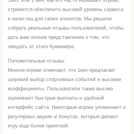
1win, или 1 вин, как его часто называют игроки,
стремится обеспечить высокий уровень сервиса
и качества для своих клиентов. Мы решили
собрать реальные отзывы пользователей, чтобы
дать вам полное представление о том, что
ожидать от этого букмекера.
Положительные отзывы
Многие игроки отмечают, что 1win предлагает
широкий выбор спортивных событий и высокие
коэффициенты. Пользователи также высоко
оценивают быстрые выплаты и удобный
интерфейс сайта. Некоторые игроки упоминают о
регулярных акциях и бонусах, которые делают
игру еще более приятной.