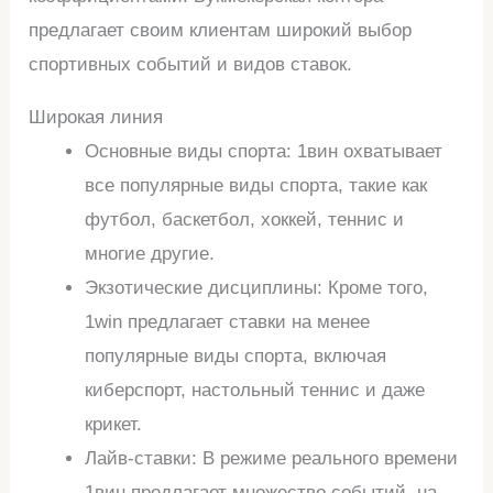
предлагает своим клиентам широкий выбор
спортивных событий и видов ставок.
Широкая линия
Основные виды спорта: 1вин охватывает
все популярные виды спорта, такие как
футбол, баскетбол, хоккей, теннис и
многие другие.
Экзотические дисциплины: Кроме того,
1win предлагает ставки на менее
популярные виды спорта, включая
киберспорт, настольный теннис и даже
крикет.
Лайв-ставки: В режиме реального времени
1вин предлагает множество событий, на