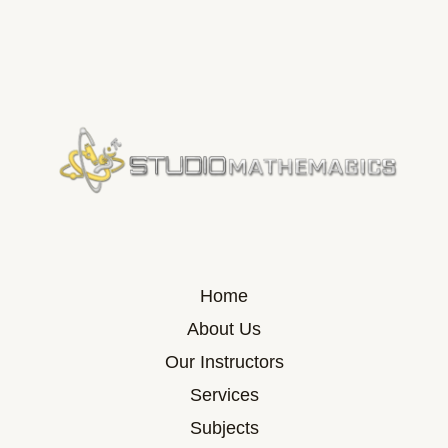
Home
About Us
Our Instructors
Services
Subjects