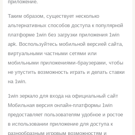
приложение.
Таким образом, существует несколько
альтернативных способов доступа к популярной
платформе 1win без загрузки приложения 1win
apk. Воспользуйтесь мобильной версией сайта,
виртуальными частными сетями или
мобильными приложениями-браузерами, чтобы
не упустить возможность играть и делать ставки
на 1win.
1win зеркало для входа на официальный сайт
Мобильная версия онлайн-платформы 1win
предоставляет пользователям удобное и ростое
в использовании приложение для доступа к
разнообразным игровым возможностям и