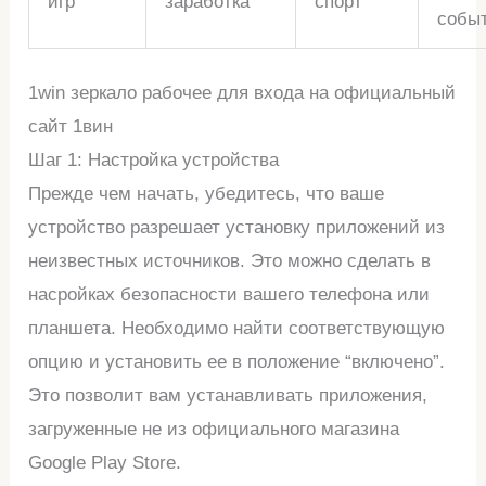
игр
заработка
спорт
собы
1win зеркало рабочее для входа на официальный
сайт 1вин
Шаг 1: Настройка устройства
Прежде чем начать, убедитесь, что ваше
устройство разрешает установку приложений из
неизвестных источников. Это можно сделать в
насройках безопасности вашего телефона или
планшета. Необходимо найти соответствующую
опцию и установить ее в положение “включено”.
Это позволит вам устанавливать приложения,
загруженные не из официального магазина
Google Play Store.