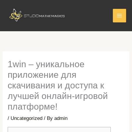
Skip
to
content
1win – уникальное
приложение для
скачивания и доступа к
лучшей онлайн-игровой
платформе!
/
Uncategorized
/ By
admin