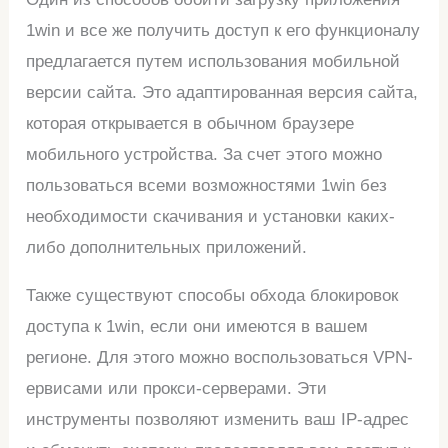
1win и все же получить доступ к его функционалу
предлагается путем использования мобильной
версии сайта. Это адаптированная версия сайта,
которая открывается в обычном браузере
мобильного устройства. За счет этого можно
пользоваться всеми возможностями 1win без
необходимости скачивания и установки каких-
либо дополнительных приложений.
Также существуют способы обхода блокировок
доступа к 1win, если они имеются в вашем
регионе. Для этого можно воспользоваться VPN-
ервисами или прокси-серверами. Эти
инструменты позволяют изменить ваш IP-адрес