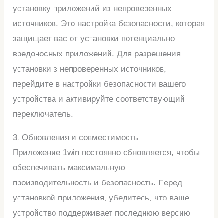
установку приложений из непроверенных
источников. Это настройка безопасности, которая
защищает вас от установки потенциально
вредоносных приложений. Для разрешения
установки з непроверенных источников,
перейдите в настройки безопасности вашего
устройства и активируйте соответствующий
переключатель.
3. Обновления и совместимость
Приложение 1win постоянно обновляется, чтобы
обеспечивать максимальную
производительность и безопасность. Перед
установкой приложения, убедитесь, что ваше
устройство поддерживает последнюю версию