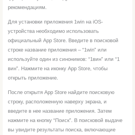
рекомендациям.
Для установки приложения 1win на iOS-
устройства необходимо использовать
официальный App Store. Введите в поисковой
строке название приложения – “1win” или
используйте один из синонимов: “1вин” или “1
вин”. Нажмите на иконку App Store, чтобы
открыть приложение.
После открытя App Store найдите поисковую
строку, расположенную наверху экрана, и
введите в нее название приложения. Затем
нажмите на кнопку “Поиск”. В поисковой выдаче
вы увидите результаты поиска, включающие