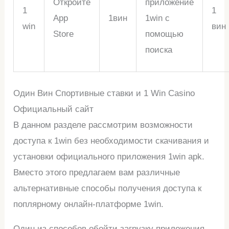
Откройте
приложение
1
1
App
1вин
1win с
win
вин
Store
помощью
поиска
Один Вин Спортивные ставки и 1 Win Casino
Официальный сайт
В данном разделе рассмотрим возможности
доступа к 1win без необходимости скачивания и
установки официального приложения 1win apk.
Вместо этого предлагаем вам различные
альтернативные способы получения доступа к
поплярному онлайн-платформе 1win.
Один из способов обойти загрузку приложения