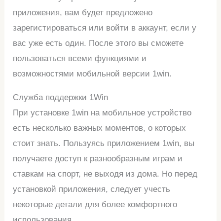
приложения, вам будет предложено
зарегистироваться или войти в аккаунт, если у
вас уже есть один. После этого вы сможете
пользоваться всеми функциями и
возможностями мобильной версии 1win.
Служба поддержки 1Win
При установке 1win на мобильное устройство
есть несколько важных моментов, о которых
стоит знать. Пользуясь приложением 1win, вы
получаете доступ к разнообразным играм и
ставкам на спорт, не выходя из дома. Но перед
установкой приложения, следует учесть
некоторые детали для более комфортного
использования.