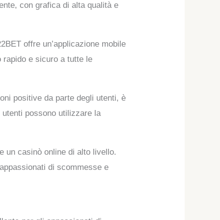
te, con grafica di alta qualità e
22BET offre un’applicazione mobile
rapido e sicuro a tutte le
i positive da parte degli utenti, è
 utenti possono utilizzare la
n casinò online di alto livello.
li appassionati di scommesse e