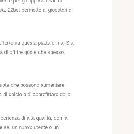
lente per gli appassionati di
a, 22bet permette ai giocatori di
fferte da questa piattaforma. Sia
ità di offrire quote che spesso
 quote che possono aumentare
di calcio o di approfittare delle
perienza di alta qualità, con la
se sei un nuovo utente o un