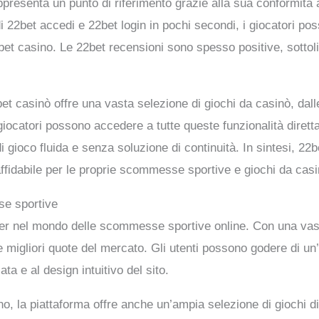
 rappresenta un punto di riferimento grazie alla sua conformità
à di 22bet accedi e 22bet login in pochi secondi, i giocatori 
t casino. Le 22bet recensioni sono spesso positive, sottolin
t casinò offre una vasta selezione di giochi da casinò, dalle
 giocatori possono accedere a tutte queste funzionalità dirett
gioco fluida e senza soluzione di continuità. In sintesi, 22be
ffidabile per le proprie scommesse sportive e giochi da casi
se sportive
der nel mondo delle scommesse sportive online. Con una vas
le migliori quote del mercato. Gli utenti possono godere di 
ta e al design intuitivo del sito.
, la piattaforma offre anche un’ampia selezione di giochi di c