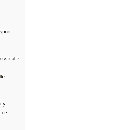
 sport
i
esso alle
lle
acy
ci e