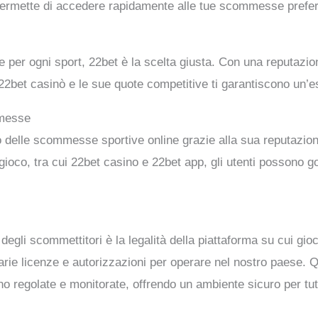
i permette di accedere rapidamente alle tue scommesse prefer
uote per ogni sport, 22bet è la scelta giusta. Con una reputa
2bet casinò e le sue quote competitive ti garantiscono un’es
mmesse
o delle scommesse sportive online grazie alla sua reputazione
oco, tra cui 22bet casino e 22bet app, gli utenti possono g
 degli scommettitori è la legalità della piattaforma su cui g
sarie licenze e autorizzazioni per operare nel nostro paese. 
ano regolate e monitorate, offrendo un ambiente sicuro per tutt