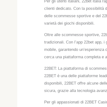
Per gli utenti italiani, 22bet italia
clienti dedicato. Con la possibilit
delle scommesse sportive e del 22be
varietà dei giochi disponibili.
Oltre alle scommesse sportive, 22be
tradizionali. Con l’app 22bet app, i
mobile, garantendo un’esperienza di 
cerca una piattaforma completa e a
22BET: La piattaforma di scommes
22BET è una delle piattaforme lea
disponibili, 22BET offre alcune del
sicura, grazie alla tecnologia avanza
Per gli appassionati di 22BET Casino