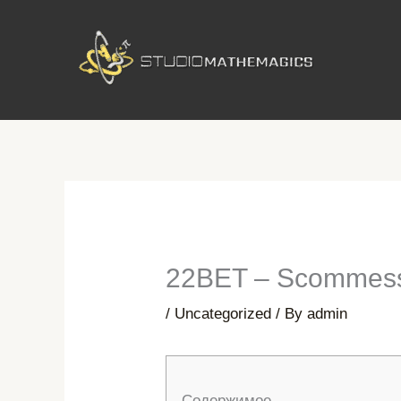
Skip
to
content
22BET – Scommesse 
/
Uncategorized
/ By
admin
Содержимое