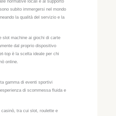
 alle normative locali e al supporto
possono subito immergersi nel mondo
eando la qualità del servizio e la
 slot machine ai giochi di carte
amente dal proprio dispositivo
t-top è la scelta ideale per chi
nò online.
ta gamma di eventi sportivi
un’esperienza di scommessa fluida e
asinò, tra cui slot, roulette e