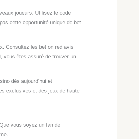
eaux joueurs. Utilisez le code
as cette opportunité unique de bet
x. Consultez les bet on red avis
ed, vous êtes assuré de trouver un
sino dès aujourd’hui et
es exclusives et des jeux de haute
. Que vous soyez un fan de
rme.