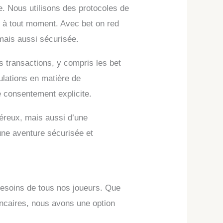
ue. Nous utilisons des protocoles de
s à tout moment. Avec bet on red
mais aussi sécurisée.
s transactions, y compris les bet
ulations en matière de
e consentement explicite.
éreux, mais aussi d’une
une aventure sécurisée et
esoins de tous nos joueurs. Que
bancaires, nous avons une option