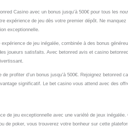
tonred Casino avec un bonus jusqu’à 500€ pour tous les nouv
re expérience de jeu dès votre premier dépôt. Ne manquez p
tion exceptionnelle.
e expérience de jeu inégalée, combinée à des bonus généreu
 des joueurs satisfaits. Avec betonred avis et casino betonr
vertissant.
 de profiter d’un bonus jusqu’à 500€. Rejoignez betonred ca
ntage significatif. Le bet casino vous attend avec des offr
ce de jeu exceptionnelle avec une variété de jeux inégalée
ou de poker, vous trouverez votre bonheur sur cette platefo