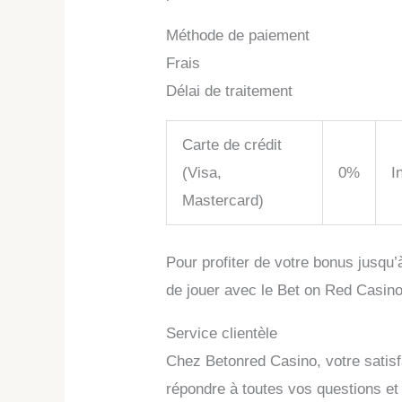
Méthode de paiement
Frais
Délai de traitement
Carte de crédit
(Visa,
0%
I
Mastercard)
Pour profiter de votre bonus jusqu’
de jouer avec le Bet on Red Casino
Service clientèle
Chez Betonred Casino, votre satisfa
répondre à toutes vos questions et