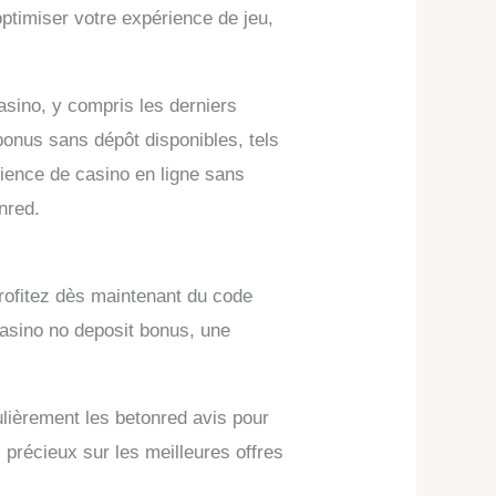
ptimiser votre expérience de jeu,
asino, y compris les derniers
onus sans dépôt disponibles, tels
rience de casino en ligne sans
nred.
rofitez dès maintenant du code
asino no deposit bonus, une
lièrement les betonred avis pour
précieux sur les meilleures offres