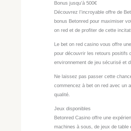
Bonus jusqu’à 500€
Découvrez l’incroyable offre de Be
bonus Betonred pour maximiser vot
on red et de profiter de cette incita
Le bet on red casino vous offre un
pour découvrir les retours positifs
environnement de jeu sécurisé et di
Ne laissez pas passer cette chance
commencez à bet on red avec un ava
qualité.
Jeux disponibles
Betonred Casino offre une expérien
machines à sous, de jeux de table 