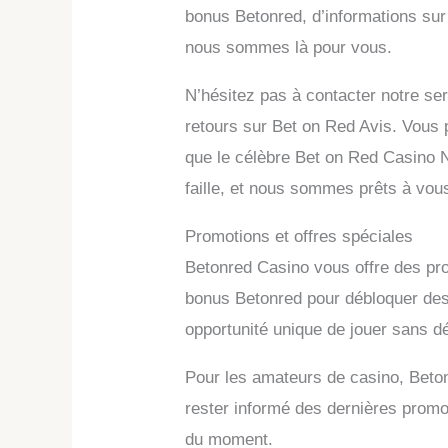
bonus Betonred, d’informations sur
nous sommes là pour vous.
N’hésitez pas à contacter notre ser
retours sur Bet on Red Avis. Vous
que le célèbre Bet on Red Casino N
faille, et nous sommes prêts à vo
Promotions et offres spéciales
Betonred Casino vous offre des pro
bonus Betonred pour débloquer des
opportunité unique de jouer sans dép
Pour les amateurs de casino, Beton
rester informé des dernières promo
du moment.