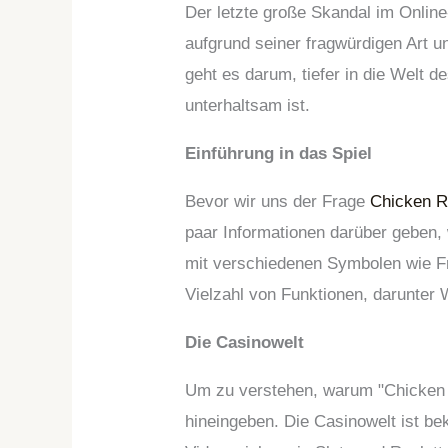
Der letzte große Skandal im Onlin
aufgrund seiner fragwürdigen Art un
geht es darum, tiefer in die Welt 
unterhaltsam ist.
Einführung in das Spiel
Bevor wir uns der Frage
Chicken 
paar Informationen darüber geben, w
mit verschiedenen Symbolen wie Fr
Vielzahl von Funktionen, darunter
Die Casinowelt
Um zu verstehen, warum "Chicken R
hineingeben. Die Casinowelt ist bek