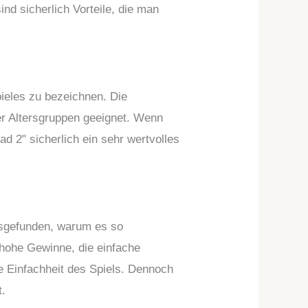
ind sicherlich Vorteile, die man
ieles zu bezeichnen. Die
er Altersgruppen geeignet. Wenn
d 2" sicherlich ein sehr wertvolles
usgefunden, warum es so
 hohe Gewinne, die einfache
ve Einfachheit des Spiels. Dennoch
t.