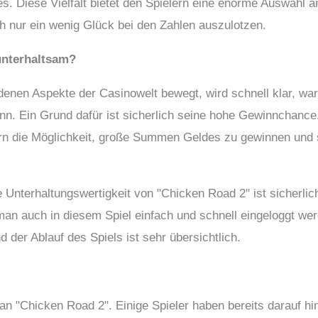
es. Diese Vielfalt bietet den Spielern eine enorme Auswahl a
ch nur ein wenig Glück bei den Zahlen auszulotzen.
unterhaltsam?
enen Aspekte der Casinowelt bewegt, wird schnell klar, war
ann. Ein Grund dafür ist sicherlich seine hohe Gewinnchanc
ern die Möglichkeit, große Summen Geldes zu gewinnen und
ie Unterhaltungswertigkeit von "Chicken Road 2" ist sicherl
man auch in diesem Spiel einfach und schnell eingeloggt we
nd der Ablauf des Spiels ist sehr übersichtlich.
e an "Chicken Road 2". Einige Spieler haben bereits darauf h