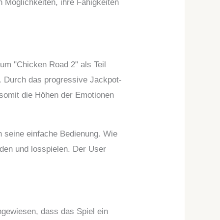
n Möglichkeiten, ihre Fähigkeiten
um "Chicken Road 2" als Teil
e. Durch das progressive Jackpot-
 somit die Höhen der Emotionen
ich seine einfache Bedienung. Wie
rden und losspielen. Der User
ingewiesen, dass das Spiel ein