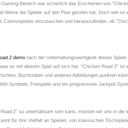
e-Gaming-Bereich war sicherlich das Erscheinen von "Chick
d Weise die Spieler auf den Plan gerufen hat. Doch wie ist e
des Casinospieles einzutauchen und herauszufinden, ob "Chic
Road 2 demo
nach der Unterhaltungswertigkeit dieses Spiels
as es mit diesem Spiel auf sich hat. "Chicken Road 2" ist ei
üchten, Buchstaben und anderen Abbildungen punkten könne
 Wild-Symbole, Freispiele und ein progressives Jackpot-Sys
oad 2" so unterhaltsam sein kann, müssen wir uns in die 
annt für ihre Vielfalt an Spielen, von klassischen Tischspie