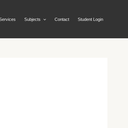
Services
Subjects
Contact
Student Login