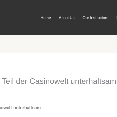
Home
About Us
Our Instructors
 Teil der Casinowelt unterhaltsam
inowelt unterhaltsam