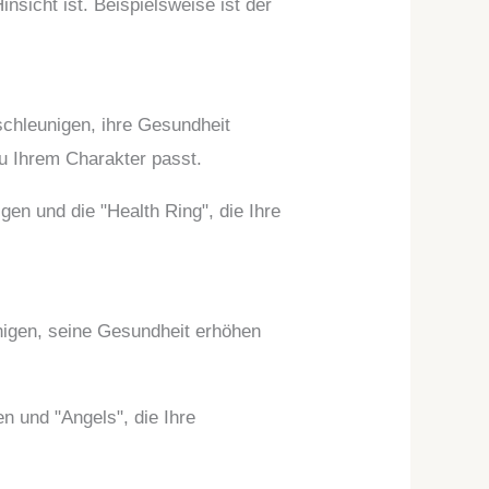
insicht ist. Beispielsweise ist der
schleunigen, ihre Gesundheit
zu Ihrem Charakter passt.
en und die "Health Ring", die Ihre
nigen, seine Gesundheit erhöhen
n und "Angels", die Ihre