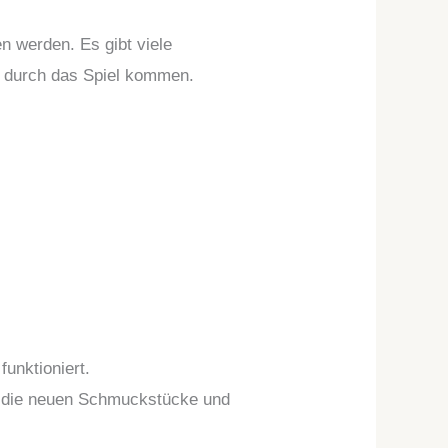
n werden. Es gibt viele
er durch das Spiel kommen.
unktioniert.
ie die neuen Schmuckstücke und