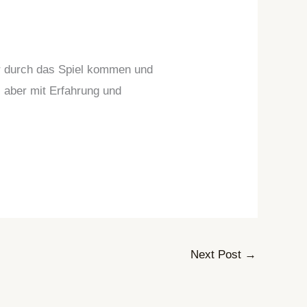
.
ter durch das Spiel kommen und
, aber mit Erfahrung und
Next Post
→