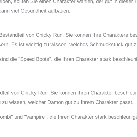
iden, sollten Sie einen Charakter wählen, der gut in dieser H
 kann viel Gesundheit aufbauen.
Bestandteil von Chicky Run. Sie können Ihre Charaktere be
ssern. Es ist wichtig zu wissen, welches Schmuckstück gut 
nd die "Speed Boots", die Ihren Charakter stark beschleunig
dteil von Chicky Run. Sie können Ihren Charakter beschleu
htig zu wissen, welcher Dämon gut zu Ihrem Charakter passt.
mbi" und "Vampire", die Ihren Charakter stark beschleunige