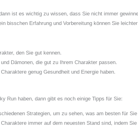
ann ist es wichtig zu wissen, dass Sie nicht immer gewinne
 ein bisschen Erfahrung und Vorbereitung können Sie leicht
akter, den Sie gut kennen.
und Dämonen, die gut zu Ihrem Charakter passen.
re Charaktere genug Gesundheit und Energie haben.
ky Run haben, dann gibt es noch einige Tipps für Sie:
schiedenen Strategien, um zu sehen, was am besten für Sie f
hre Charaktere immer auf dem neuesten Stand sind, indem S