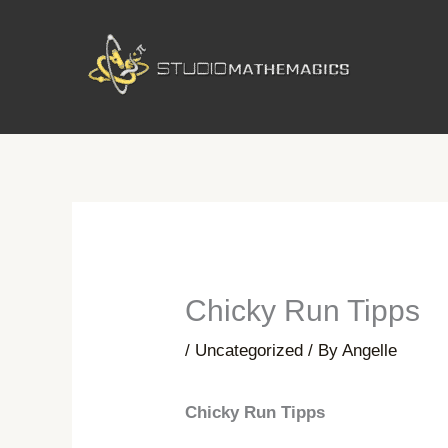
Skip
to
content
Chicky Run Tipps
/
Uncategorized
/ By
Angelle
Chicky Run Tipps