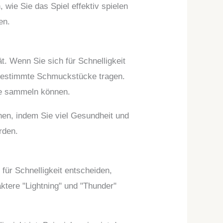
 wie Sie das Spiel effektiv spielen
en.
ät. Wenn Sie sich für Schnelligkeit
 bestimmte Schmuckstücke tragen.
kte sammeln können.
chen, indem Sie viel Gesundheit und
erden.
für Schnelligkeit entscheiden,
aktere "Lightning" und "Thunder"