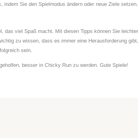
ik, indem Sie den Spielmodus ändern oder neue Ziele setzen
el, das viel Spaß macht. Mit diesen Tipps können Sie leich
wichtig zu wissen, dass es immer eine Herausforderung gibt
folgreich sein.
 geholfen, besser in Chicky Run zu werden. Gute Spiele!