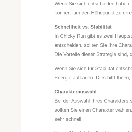
Wenn Sie sich entschieden haben, C
können, um den Höhepunkt zu erreic
Schnellheit vs. Stabilität
In Chicky Run gibt es zwei Hauptst
entscheiden, sollten Sie Ihre Ch
Die Vorteile dieser Strategie sin
Wenn Sie sich für Stabilität entsc
Energie aufbauen. Dies hilft Ihnen, 
Charakterauswahl
Bei der Auswahl Ihres Charakters s
sollten Sie einen Charakter wählen,
sehr schnell.