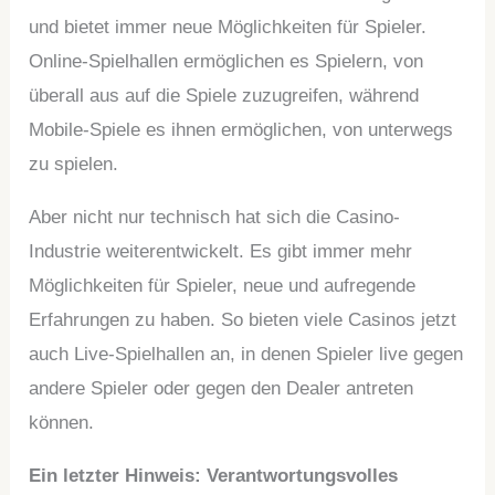
und bietet immer neue Möglichkeiten für Spieler.
Online-Spielhallen ermöglichen es Spielern, von
überall aus auf die Spiele zuzugreifen, während
Mobile-Spiele es ihnen ermöglichen, von unterwegs
zu spielen.
Aber nicht nur technisch hat sich die Casino-
Industrie weiterentwickelt. Es gibt immer mehr
Möglichkeiten für Spieler, neue und aufregende
Erfahrungen zu haben. So bieten viele Casinos jetzt
auch Live-Spielhallen an, in denen Spieler live gegen
andere Spieler oder gegen den Dealer antreten
können.
Ein letzter Hinweis: Verantwortungsvolles