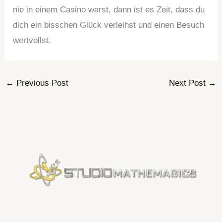
nie in einem Casino warst, dann ist es Zeit, dass du
dich ein bisschen Glück verleihst und einen Besuch
wertvollst.
←
Previous Post
Next Post
→