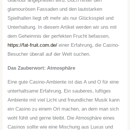
Glamour angepriesen wird. Doch hinter den
glamourösen Fassaden und den lautstarken
Spielhallen liegt oft mehr als nur Glücksspiel und
Unterhaltung. In diesem Artikel werden wir uns mit
dem Geheimnis der perfekten Frucht befassen,
https://fat-fruit.com.de/
einer Erfahrung, die Casino-
Besucher überall auf der Welt suchen.
Das Zauberwort: Atmosphäre
Eine gute Casino-Ambiente ist das A und O für eine
unterhaltsame Erfahrung. Ein sauberes, luftiges
Ambiente mit viel Licht und freundlicher Musik kann
ein Casino zu einem Ort machen, an dem man sich
wohl fühlt und gerne bleibt. Die Atmosphäre eines
Casinos sollte wie eine Mischung aus Luxus und