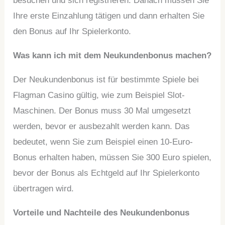
besuchen und sich registrieren. Danach müssen Sie
Ihre erste Einzahlung tätigen und dann erhalten Sie
den Bonus auf Ihr Spielerkonto.
Was kann ich mit dem Neukundenbonus machen?
Der Neukundenbonus ist für bestimmte Spiele bei
Flagman Casino gültig, wie zum Beispiel Slot-
Maschinen. Der Bonus muss 30 Mal umgesetzt
werden, bevor er ausbezahlt werden kann. Das
bedeutet, wenn Sie zum Beispiel einen 10-Euro-
Bonus erhalten haben, müssen Sie 300 Euro spielen,
bevor der Bonus als Echtgeld auf Ihr Spielerkonto
übertragen wird.
Vorteile und Nachteile des Neukundenbonus