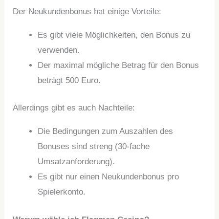
Der Neukundenbonus hat einige Vorteile:
Es gibt viele Möglichkeiten, den Bonus zu
verwenden.
Der maximal mögliche Betrag für den Bonus
beträgt 500 Euro.
Allerdings gibt es auch Nachteile:
Die Bedingungen zum Auszahlen des
Bonuses sind streng (30-fache
Umsatzanforderung).
Es gibt nur einen Neukundenbonus pro
Spielerkonto.