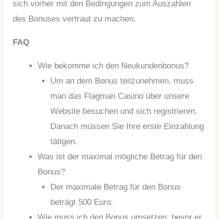
sich vorher mit den Bedingungen zum Auszahlen
des Bonuses vertraut zu machen.
FAQ
Wie bekomme ich den Neukundenbonus?
Um an dem Bonus teilzunehmen, muss
man das Flagman Casino über unsere
Website besuchen und sich registrieren.
Danach müssen Sie Ihre erste Einzahlung
tätigen.
Was ist der maximal mögliche Betrag für den
Bonus?
Der maximale Betrag für den Bonus
beträgt 500 Euro.
Wie muss ich den Bonus umsetzen, bevor er