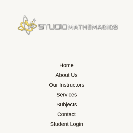
Home
About Us
Our Instructors
Services
Subjects
Contact
Student Login