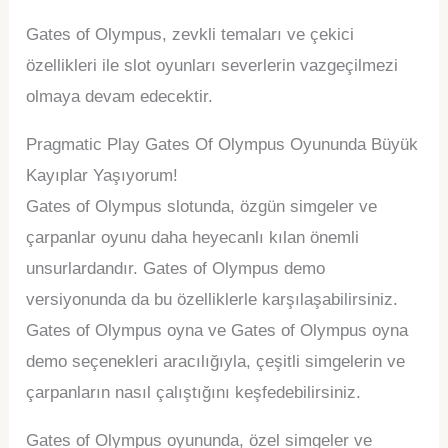
Gates of Olympus, zevkli temaları ve çekici
özellikleri ile slot oyunları severlerin vazgeçilmezi
olmaya devam edecektir.
Pragmatic Play Gates Of Olympus Oyununda Büyük
Kayıplar Yaşıyorum!
Gates of Olympus slotunda, özgün simgeler ve
çarpanlar oyunu daha heyecanlı kılan önemli
unsurlardandır. Gates of Olympus demo
versiyonunda da bu özelliklerle karşılaşabilirsiniz.
Gates of Olympus oyna ve Gates of Olympus oyna
demo seçenekleri aracılığıyla, çeşitli simgelerin ve
çarpanların nasıl çalıştığını keşfedebilirsiniz.
Gates of Olympus oyununda, özel simgeler ve