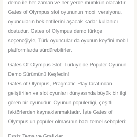
demo ile her zaman ve her yerde mümkün olacaktır.
Gates of Olympus slot oyununun mobil versiyonu,
oyuncuların beklentilerini aşacak kadar kullanıcı
dostudur. Gates of Olympus demo türkçe
seçeneğiyle, Türk oyuncular da oyunun keyfini mobil
platformlarda sürdürebilirler.
Gates Of Olympus Slot: Türkiye’de Popüler Oyunun
Demo Sürümünü Keşfedin!
Gates of Olympus, Pragmatic Play tarafından
geliştirilen ve slot oyunları dünyasında büyük bir ilgi
gören bir oyunudur. Oyunun popülerliği, çeşitli
faktörlerden kaynaklanmaktadır. İşte Gates of
Olympus’un popüler olmasının bazı temel sebepleri:
Eşsiz Tema ve Grafikler