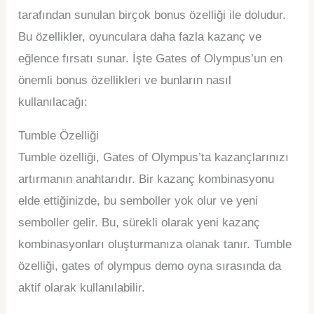
tarafından sunulan birçok bonus özelliği ile doludur.
Bu özellikler, oyunculara daha fazla kazanç ve
eğlence fırsatı sunar. İşte Gates of Olympus’un en
önemli bonus özellikleri ve bunların nasıl
kullanılacağı:
Tumble Özelliği
Tumble özelliği, Gates of Olympus’ta kazançlarınızı
artırmanın anahtarıdır. Bir kazanç kombinasyonu
elde ettiğinizde, bu semboller yok olur ve yeni
semboller gelir. Bu, sürekli olarak yeni kazanç
kombinasyonları oluşturmanıza olanak tanır. Tumble
özelliği, gates of olympus demo oyna sırasında da
aktif olarak kullanılabilir.