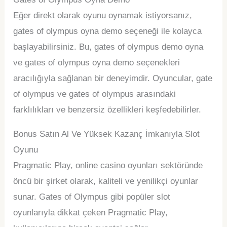
Eğer direkt olarak oyunu oynamak istiyorsanız,
gates of olympus oyna demo seçeneği ile kolayca
başlayabilirsiniz. Bu, gates of olympus demo oyna
ve gates of olympus oyna demo seçenekleri
aracılığıyla sağlanan bir deneyimdir. Oyuncular, gate
of olympus ve gates of olympus arasındaki
farklılıkları ve benzersiz özellikleri keşfedebilirler.
Bonus Satın Al Ve Yüksek Kazanç İmkanıyla Slot
Oyunu
Pragmatic Play, online casino oyunları sektöründe
öncü bir şirket olarak, kaliteli ve yenilikçi oyunlar
sunar. Gates of Olympus gibi popüler slot
oyunlarıyla dikkat çeken Pragmatic Play,