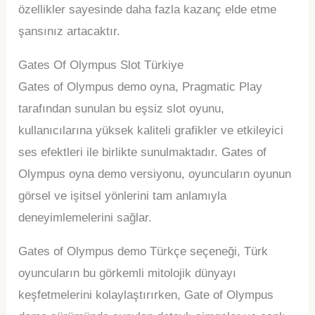
özellikler sayesinde daha fazla kazanç elde etme
şansınız artacaktır.
Gates Of Olympus Slot Türkiye
Gates of Olympus demo oyna, Pragmatic Play
tarafından sunulan bu eşsiz slot oyunu,
kullanıcılarına yüksek kaliteli grafikler ve etkileyici
ses efektleri ile birlikte sunulmaktadır. Gates of
Olympus oyna demo versiyonu, oyuncuların oyunun
görsel ve işitsel yönlerini tam anlamıyla
deneyimlemelerini sağlar.
Gates of Olympus demo Türkçe seçeneği, Türk
oyuncuların bu görkemli mitolojik dünyayı
keşfetmelerini kolaylaştırırken, Gate of Olympus