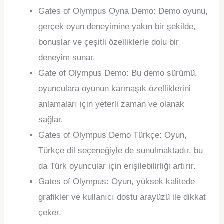
Gates of Olympus Oyna Demo: Demo oyunu,
gerçek oyun deneyimine yakın bir şekilde,
bonuslar ve çeşitli özelliklerle dolu bir
deneyim sunar.
Gate of Olympus Demo: Bu demo sürümü,
oyunculara oyunun karmaşık özelliklerini
anlamaları için yeterli zaman ve olanak
sağlar.
Gates of Olympus Demo Türkçe: Oyun,
Türkçe dil seçeneğiyle de sunulmaktadır, bu
da Türk oyuncular için erişilebilirliği artırır.
Gates of Olympus: Oyun, yüksek kalitede
grafikler ve kullanıcı dostu arayüzü ile dikkat
çeker.