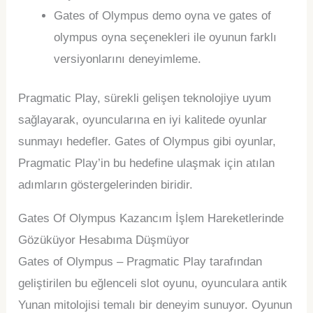
Gates of Olympus demo oyna ve gates of
olympus oyna seçenekleri ile oyunun farklı
versiyonlarını deneyimleme.
Pragmatic Play, sürekli gelişen teknolojiye uyum
sağlayarak, oyuncularına en iyi kalitede oyunlar
sunmayı hedefler. Gates of Olympus gibi oyunlar,
Pragmatic Play’in bu hedefine ulaşmak için atılan
adımların göstergelerinden biridir.
Gates Of Olympus Kazancım İşlem Hareketlerinde
Gözüküyor Hesabıma Düşmüyor
Gates of Olympus – Pragmatic Play tarafından
geliştirilen bu eğlenceli slot oyunu, oyunculara antik
Yunan mitolojisi temalı bir deneyim sunuyor. Oyunun