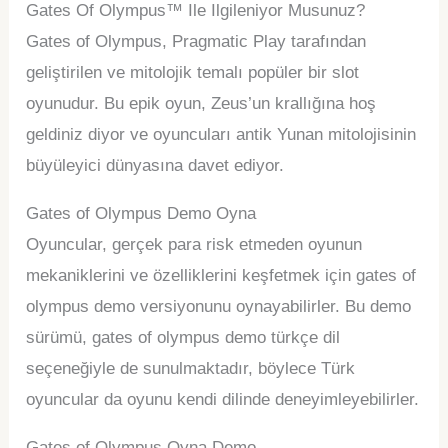
Gates Of Olympus™ Ile Ilgileniyor Musunuz?
Gates of Olympus, Pragmatic Play tarafından
geliştirilen ve mitolojik temalı popüler bir slot
oyunudur. Bu epik oyun, Zeus’un krallığına hoş
geldiniz diyor ve oyuncuları antik Yunan mitolojisinin
büyüleyici dünyasına davet ediyor.
Gates of Olympus Demo Oyna
Oyuncular, gerçek para risk etmeden oyunun
mekaniklerini ve özelliklerini keşfetmek için gates of
olympus demo versiyonunu oynayabilirler. Bu demo
sürümü, gates of olympus demo türkçe dil
seçeneğiyle de sunulmaktadır, böylece Türk
oyuncular da oyunu kendi dilinde deneyimleyebilirler.
Gates of Olympus Oyna Demo