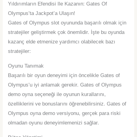
Yıldırımların Efendisi Ile Kazanın: Gates Of
Olympus’ta Jackpot’a Ulaşın!
Gates of Olympus slot oyununda başarılı olmak için
stratejiler geliştirmek çok önemlidir. İşte bu oyunda
kazanç elde etmenize yardımcı olabilecek bazı
stratejiler:
Oyunu Tanımak
Başarılı bir oyun deneyimi için öncelikle Gates of
Olympus’u iyi anlamak gerekir. Gates of Olympus
demo oyna seçeneği ile oyunun kurallarını,
özelliklerini ve bonuslarını öğrenebilirsiniz. Gates of
Olympus oyna demo versiyonu, gerçek para riski
olmadan oyunu deneyimlemenizi sağlar.