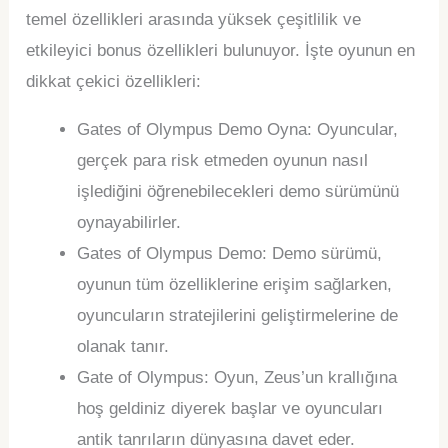
temel özellikleri arasında yüksek çeşitlilik ve
etkileyici bonus özellikleri bulunuyor. İşte oyunun en
dikkat çekici özellikleri:
Gates of Olympus Demo Oyna: Oyuncular,
gerçek para risk etmeden oyunun nasıl
işlediğini öğrenebilecekleri demo sürümünü
oynayabilirler.
Gates of Olympus Demo: Demo sürümü,
oyunun tüm özelliklerine erişim sağlarken,
oyuncuların stratejilerini geliştirmelerine de
olanak tanır.
Gate of Olympus: Oyun, Zeus’un krallığına
hoş geldiniz diyerek başlar ve oyuncuları
antik tanrıların dünyasına davet eder.