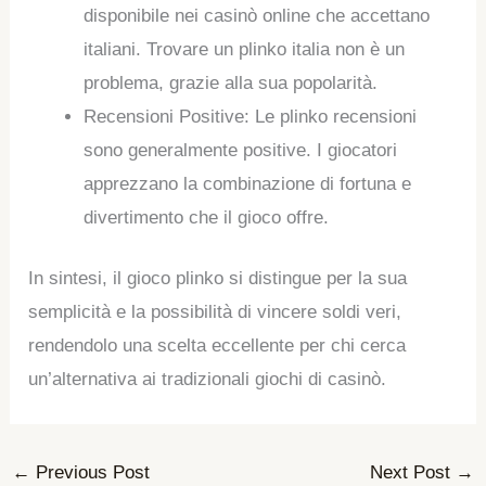
disponibile nei casinò online che accettano
italiani. Trovare un plinko italia non è un
problema, grazie alla sua popolarità.
Recensioni Positive: Le plinko recensioni
sono generalmente positive. I giocatori
apprezzano la combinazione di fortuna e
divertimento che il gioco offre.
In sintesi, il gioco plinko si distingue per la sua
semplicità e la possibilità di vincere soldi veri,
rendendolo una scelta eccellente per chi cerca
un’alternativa ai tradizionali giochi di casinò.
←
Previous Post
Next Post
→