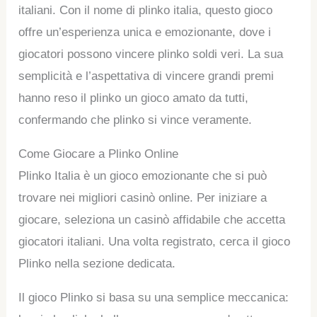
italiani. Con il nome di plinko italia, questo gioco
offre un’esperienza unica e emozionante, dove i
giocatori possono vincere plinko soldi veri. La sua
semplicità e l’aspettativa di vincere grandi premi
hanno reso il plinko un gioco amato da tutti,
confermando che plinko si vince veramente.
Come Giocare a Plinko Online
Plinko Italia è un gioco emozionante che si può
trovare nei migliori casinò online. Per iniziare a
giocare, seleziona un casinò affidabile che accetta
giocatori italiani. Una volta registrato, cerca il gioco
Plinko nella sezione dedicata.
Il gioco Plinko si basa su una semplice meccanica: