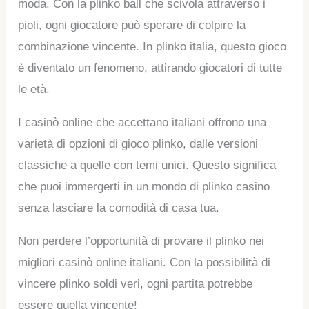
moda. Con la plinko ball che scivola attraverso i
pioli, ogni giocatore può sperare di colpire la
combinazione vincente. In plinko italia, questo gioco
è diventato un fenomeno, attirando giocatori di tutte
le età.
I casinò online che accettano italiani offrono una
varietà di opzioni di gioco plinko, dalle versioni
classiche a quelle con temi unici. Questo significa
che puoi immergerti in un mondo di plinko casino
senza lasciare la comodità di casa tua.
Non perdere l’opportunità di provare il plinko nei
migliori casinò online italiani. Con la possibilità di
vincere plinko soldi veri, ogni partita potrebbe
essere quella vincente!