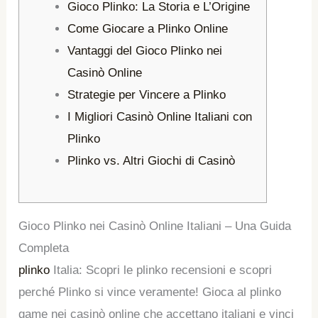
Gioco Plinko: La Storia e L’Origine
Come Giocare a Plinko Online
Vantaggi del Gioco Plinko nei
Casinò Online
Strategie per Vincere a Plinko
I Migliori Casinò Online Italiani con
Plinko
Plinko vs. Altri Giochi di Casinò
Gioco Plinko nei Casinò Online Italiani – Una Guida
Completa
plinko
Italia: Scopri le plinko recensioni e scopri
perché Plinko si vince veramente! Gioca al plinko
game nei casinò online che accettano italiani e vinci