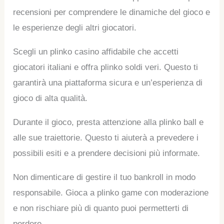
recensioni per comprendere le dinamiche del gioco e
le esperienze degli altri giocatori.
Scegli un plinko casino affidabile che accetti
giocatori italiani e offra plinko soldi veri. Questo ti
garantirà una piattaforma sicura e un’esperienza di
gioco di alta qualità.
Durante il gioco, presta attenzione alla plinko ball e
alle sue traiettorie. Questo ti aiuterà a prevedere i
possibili esiti e a prendere decisioni più informate.
Non dimenticare di gestire il tuo bankroll in modo
responsabile. Gioca a plinko game con moderazione
e non rischiare più di quanto puoi permetterti di
perdere.