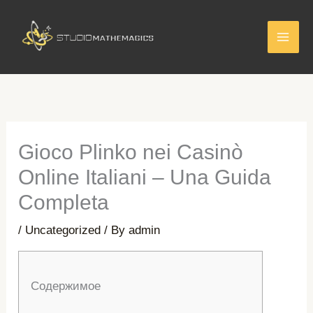
Skip
to
content
Gioco Plinko nei Casinò
Online Italiani – Una Guida
Completa
/
Uncategorized
/ By
admin
Содержимое