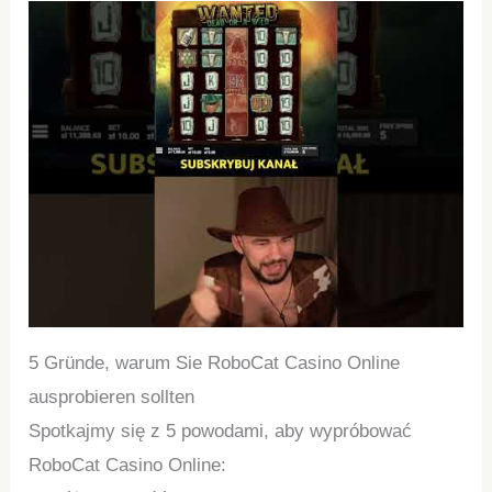
5 Gründe, warum Sie RoboCat Casino Online
ausprobieren sollten
Spotkajmy się z 5 powodami, aby wypróbować
RoboCat Casino Online: