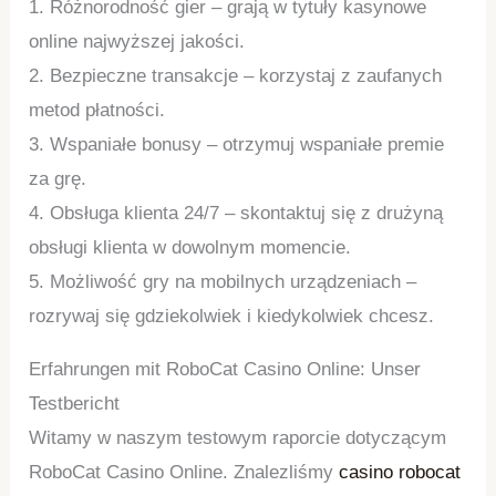
1. Różnorodność gier – grają w tytuły kasynowe
online najwyższej jakości.
2. Bezpieczne transakcje – korzystaj z zaufanych
metod płatności.
3. Wspaniałe bonusy – otrzymuj wspaniałe premie
za grę.
4. Obsługa klienta 24/7 – skontaktuj się z drużyną
obsługi klienta w dowolnym momencie.
5. Możliwość gry na mobilnych urządzeniach –
rozrywaj się gdziekolwiek i kiedykolwiek chcesz.
Erfahrungen mit RoboCat Casino Online: Unser
Testbericht
Witamy w naszym testowym raporcie dotyczącym
RoboCat Casino Online. Znalezliśmy
casino robocat