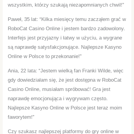
wszystkim, którzy szukają niezapomnianych chwil!”
Paweł, 35 lat: “Kilka miesięcy temu zacząłem grać w
RoboCat Casino Online i jestem bardzo zadowolony.
Interfejs jest przyjazny i łatwy w użyciu, a wygrane
są naprawdę satysfakcjonujące. Najlepsze Kasyno
Online w Polsce to przekonanie!”
Ania, 22 lata: “Jestem wielką fan Franki Wilde, więc
gdy dowiedziałam się, że jest dostępna w RoboCat
Casino Online, musiałam spróbować! Gra jest
naprawdę emocjonująca i wygrywam często.
Najlepsze Kasyno Online w Polsce jest teraz moim
faworytem!”
Czy szukasz najlepszej platformy do gry online w