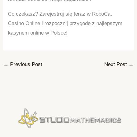
Co czekasz? Zarejestruj się teraz w RoboCat
Casino Online i rozpocznij przygodę z najlepszym
kasynem online w Polsce!
←
Previous Post
Next Post
→