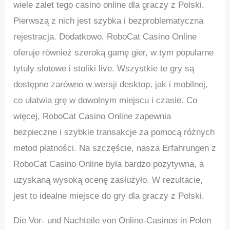
wiele zalet tego casino online dla graczy z Polski.
Pierwszą z nich jest szybka i bezproblematyczna
rejestracja. Dodatkowo, RoboCat Casino Online
oferuje również szeroką gamę gier, w tym popularne
tytuły slotowe i stoliki live. Wszystkie te gry są
dostępne zarówno w wersji desktop, jak i mobilnej,
co ułatwia grę w dowolnym miejscu i czasie. Co
więcej, RoboCat Casino Online zapewnia
bezpieczne i szybkie transakcje za pomocą różnych
metod płatności. Na szczęście, nasza Erfahrungen z
RoboCat Casino Online była bardzo pozytywna, a
uzyskaną wysoką ocenę zasłużyło. W rezultacie,
jest to idealne miejsce do gry dla graczy z Polski.
Die Vor- und Nachteile von Online-Casinos in Polen