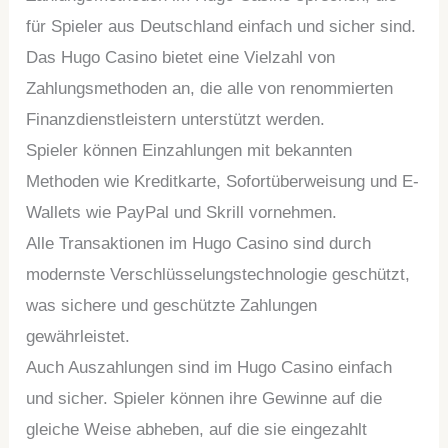
für Spieler aus Deutschland einfach und sicher sind.
Das Hugo Casino bietet eine Vielzahl von
Zahlungsmethoden an, die alle von renommierten
Finanzdienstleistern unterstützt werden.
Spieler können Einzahlungen mit bekannten
Methoden wie Kreditkarte, Sofortüberweisung und E-
Wallets wie PayPal und Skrill vornehmen.
Alle Transaktionen im Hugo Casino sind durch
modernste Verschlüsselungstechnologie geschützt,
was sichere und geschützte Zahlungen
gewährleistet.
Auch Auszahlungen sind im Hugo Casino einfach
und sicher. Spieler können ihre Gewinne auf die
gleiche Weise abheben, auf die sie eingezahlt