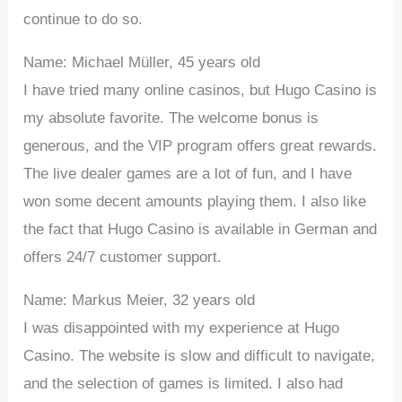
continue to do so.
Name: Michael Müller, 45 years old
I have tried many online casinos, but Hugo Casino is
my absolute favorite. The welcome bonus is
generous, and the VIP program offers great rewards.
The live dealer games are a lot of fun, and I have
won some decent amounts playing them. I also like
the fact that Hugo Casino is available in German and
offers 24/7 customer support.
Name: Markus Meier, 32 years old
I was disappointed with my experience at Hugo
Casino. The website is slow and difficult to navigate,
and the selection of games is limited. I also had