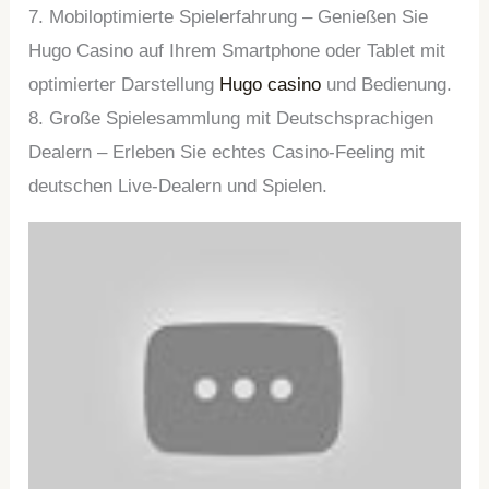
7. Mobiloptimierte Spielerfahrung – Genießen Sie
Hugo Casino auf Ihrem Smartphone oder Tablet mit
optimierter Darstellung
Hugo casino
und Bedienung.
8. Große Spielesammlung mit Deutschsprachigen
Dealern – Erleben Sie echtes Casino-Feeling mit
deutschen Live-Dealern und Spielen.