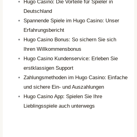
Hugo Casino: Die Vorteile für Spieler in
Deutschland
Spannende Spiele im Hugo Casino: Unser
Erfahrungsbericht
Hugo Casino Bonus: So sichern Sie sich
Ihren Willkommensbonus
Hugo Casino Kundenservice: Erleben Sie
erstklassigen Support
Zahlungsmethoden im Hugo Casino: Einfache
und sichere Ein- und Auszahlungen
Hugo Casino App: Spielen Sie Ihre
Lieblingsspiele auch unterwegs