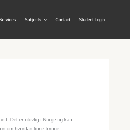
Services
Subjects
Contact
Student Login
nett. Det er ulovlig i Norge og kan
sjon om hvordan finne trygge