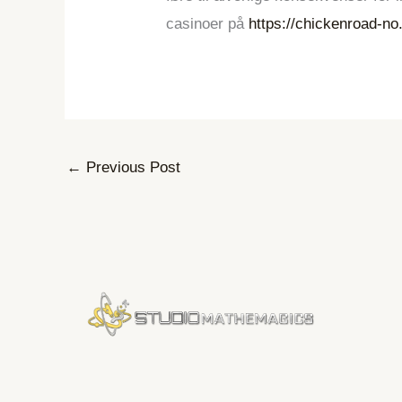
casinoer på
https://chickenroad-no
←
Previous Post