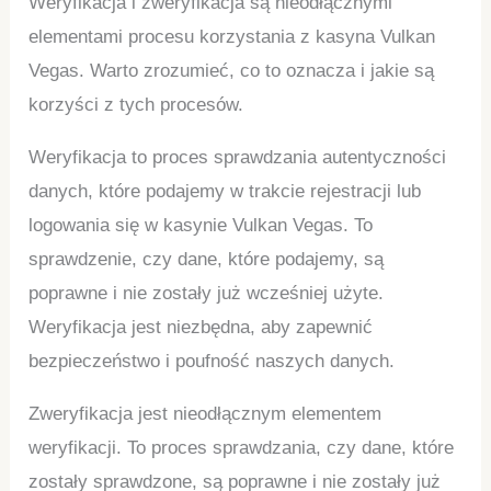
Weryfikacja i zweryfikacja są nieodłącznymi
elementami procesu korzystania z kasyna Vulkan
Vegas. Warto zrozumieć, co to oznacza i jakie są
korzyści z tych procesów.
Weryfikacja to proces sprawdzania autentyczności
danych, które podajemy w trakcie rejestracji lub
logowania się w kasynie Vulkan Vegas. To
sprawdzenie, czy dane, które podajemy, są
poprawne i nie zostały już wcześniej użyte.
Weryfikacja jest niezbędna, aby zapewnić
bezpieczeństwo i poufność naszych danych.
Zweryfikacja jest nieodłącznym elementem
weryfikacji. To proces sprawdzania, czy dane, które
zostały sprawdzone, są poprawne i nie zostały już