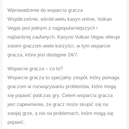
Wprowadzenie do wsparcia gracza
Współcześnie, wśród wielu kasyn online, Vulkan
Vegas jest jednym z najpopularniejszych i
najbardziej zaufanych. Kasyno Vulkan Vegas oferuje
swoim graczom wiele korzyści, w tym wsparcie
gracza, które jest dostępne 24/7.
Wsparcie gracza – co to?
Wsparcie gracza to specjalny zespół, który pomaga
graczom w rozwiązywaniu problemów, które mogą
się pojawić podczas gry. Celem wsparcia gracza
jest zapewnienie, że gracz może skupić się na
swojej grze, a nie na problemach, które mogą się
pojawić.