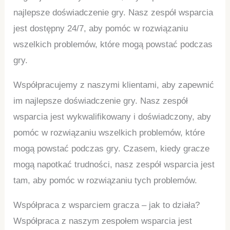
najlepsze doświadczenie gry. Nasz zespół wsparcia
jest dostępny 24/7, aby pomóc w rozwiązaniu
wszelkich problemów, które mogą powstać podczas
gry.
Współpracujemy z naszymi klientami, aby zapewnić
im najlepsze doświadczenie gry. Nasz zespół
wsparcia jest wykwalifikowany i doświadczony, aby
pomóc w rozwiązaniu wszelkich problemów, które
mogą powstać podczas gry. Czasem, kiedy gracze
mogą napotkać trudności, nasz zespół wsparcia jest
tam, aby pomóc w rozwiązaniu tych problemów.
Współpraca z wsparciem gracza – jak to działa?
Współpraca z naszym zespołem wsparcia jest