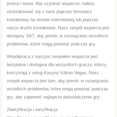
prosta i łatwa. Aby uzyskać wsparcie, należy
skontaktować się z nami poprzez formularz
kontaktowy na stronie internetowej lub poprzez
nasze drużki kontaktowe. Nasz zespół wsparcia jest
dostępny 24/7, aby pomóc w rozwiązaniu wszelkich
problemów, które mogą powstać podczas gry.
Współpraca z naszym zespołem wsparcia jest
bezpłatna i dostępna dla wszystkich graczy, którzy
korzystają z usług Kasyna Vulkan Vegas. Nasz
zespół wsparcia jest tam, aby pomóc w rozwiązaniu
wszelkich problemów, które mogą powstać podczas
gry, aby zapewnić najlepsze doświadczenie gry.
Zweryfikacja i weryfikacja