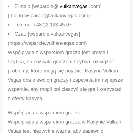
E-mail: [wsparcie@
vulkanvegas
.com]
(mailto:wsparcie@vulkanvegas.com)
Telefon: +48 22 123 45 67
Czat: [wsparcie.vulkanvegas]
(https://wsparcie.vulkanvegas.com)
Współpraca z wsparciem gracza jest prosta i
szybka, co pozwala graczom szybko rozwiązać
problemy, które mogą się pojawić. Kasyno Vulkan
Vegas dba o swoich graczy i zapewnia im najlepsze
wsparcie, aby mogli oni cieszyć się grą i korzystać
z oferty kasyna.
Współpraca z wsparciem gracza
Współpraca z wsparciem gracza w Kasynie Vulkan
Vegas jest niezwykle ważna, aby zapewnić