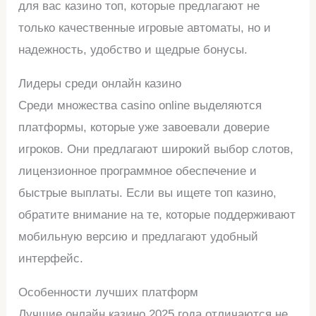
для вас казино топ, которые предлагают не
только качественные игровые автоматы, но и
надежность, удобство и щедрые бонусы.
Лидеры среди онлайн казино
Среди множества casino online выделяются
платформы, которые уже завоевали доверие
игроков. Они предлагают широкий выбор слотов,
лицензионное программное обеспечение и
быстрые выплаты. Если вы ищете топ казино,
обратите внимание на те, которые поддерживают
мобильную версию и предлагают удобный
интерфейс.
Особенности лучших платформ
Лучшие oнлайн казино 2025 года отличаются не