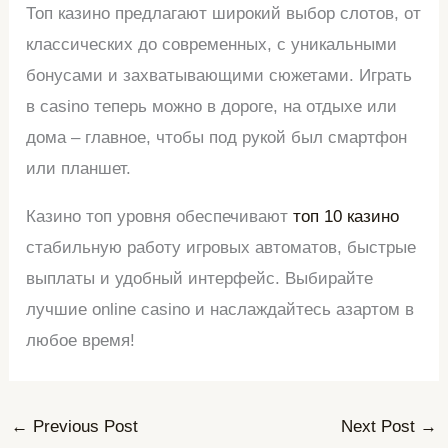
Топ казино предлагают широкий выбор слотов, от
классических до современных, с уникальными
бонусами и захватывающими сюжетами. Играть
в casino теперь можно в дороге, на отдыхе или
дома – главное, чтобы под рукой был смартфон
или планшет.
Казино топ уровня обеспечивают
топ 10 казино
стабильную работу игровых автоматов, быстрые
выплаты и удобный интерфейс. Выбирайте
лучшие online casino и наслаждайтесь азартом в
любое время!
←
Previous Post
Next Post
→