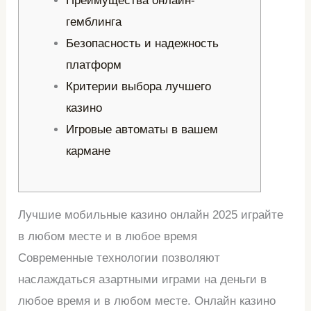
Преимущества онлайн-
гемблинга
Безопасность и надежность
платформ
Критерии выбора лучшего
казино
Игровые автоматы в вашем
кармане
Лучшие мобильные казино онлайн 2025 играйте
в любом месте и в любое время
Современные технологии позволяют
наслаждаться азартными играми на деньги в
любое время и в любом месте. Онлайн казино