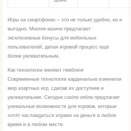
Игры на смартфонах – это не только удобно, но и
выгодно. Многие казино предлагают
эксклюзивные бонусы для мобильных
пользователей, делая игровой процесс ещё
более увлекательным.
Как технологии меняют гемблинг
Современные технологии кардинально изменили
мир азартных игр, сделав их доступнее и
увлекательнее. Сегодня casino online предлагает
уникальные возможности для игроков, которые
хотят наслаждаться играми на деньги в любое
время и в любом месте.