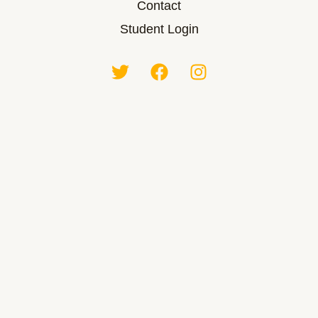
Contact
Student Login