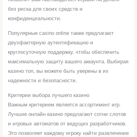
без риска для своих средств и
конфиденциальности.
Популярные casino online также предлагают
двухфакторную аутентификацию и
круглосуточную поддержку, чтобы обеспечить
максимальную защиту вашего аккаунта. Выбирая
казино топ, вы можете быть уверены в их
надежности и безопасности.
Критерии выбора лучшего казино
Важным критерием является ассортимент игр.
Лучшие онлайн казино предлагают сотни слотов
и игровых автоматов от ведущих разработчиков.
Это позволяет каждому игроку найти развлечение