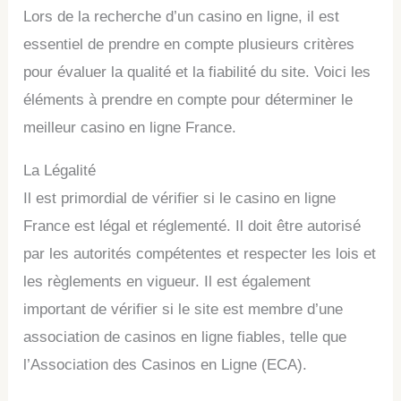
Lors de la recherche d’un casino en ligne, il est
essentiel de prendre en compte plusieurs critères
pour évaluer la qualité et la fiabilité du site. Voici les
éléments à prendre en compte pour déterminer le
meilleur casino en ligne France.
La Légalité
Il est primordial de vérifier si le casino en ligne
France est légal et réglementé. Il doit être autorisé
par les autorités compétentes et respecter les lois et
les règlements en vigueur. Il est également
important de vérifier si le site est membre d’une
association de casinos en ligne fiables, telle que
l’Association des Casinos en Ligne (ECA).