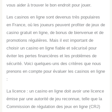
vous aider à trouver le bon endroit pour jouer.
Les casinos en ligne sont devenus très populaires
en France, où les joueurs peuvent profiter de jeux de
casino gratuit en ligne, de bonus de bienvenue et de
promotions régulières. Mais il est important de
choisir un casino en ligne fiable et sécurisé pour
éviter les pertes financières et les problèmes de
sécurité. Voici quelques-uns des critères que nous
prenons en compte pour évaluer les casinos en ligne
:
La licence : un casino en ligne doit avoir une licence
émise par une autorité de jeu reconnue, telle que la
Commission de régulation des jeux en ligne (CRJ)