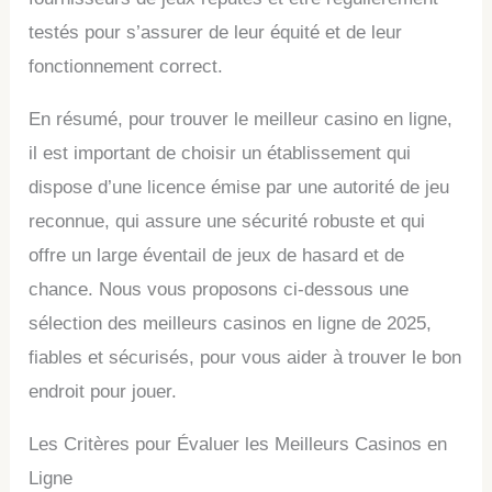
testés pour s’assurer de leur équité et de leur
fonctionnement correct.
En résumé, pour trouver le meilleur casino en ligne,
il est important de choisir un établissement qui
dispose d’une licence émise par une autorité de jeu
reconnue, qui assure une sécurité robuste et qui
offre un large éventail de jeux de hasard et de
chance. Nous vous proposons ci-dessous une
sélection des meilleurs casinos en ligne de 2025,
fiables et sécurisés, pour vous aider à trouver le bon
endroit pour jouer.
Les Critères pour Évaluer les Meilleurs Casinos en
Ligne