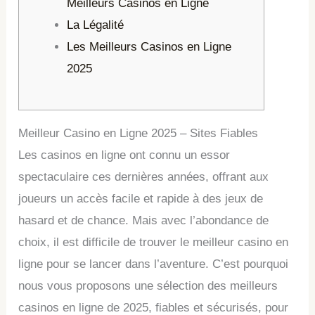
Meilleurs Casinos en Ligne
La Légalité
Les Meilleurs Casinos en Ligne
2025
Meilleur Casino en Ligne 2025 – Sites Fiables
Les casinos en ligne ont connu un essor
spectaculaire ces dernières années, offrant aux
joueurs un accès facile et rapide à des jeux de
hasard et de chance. Mais avec l’abondance de
choix, il est difficile de trouver le meilleur casino en
ligne pour se lancer dans l’aventure. C’est pourquoi
nous vous proposons une sélection des meilleurs
casinos en ligne de 2025, fiables et sécurisés, pour