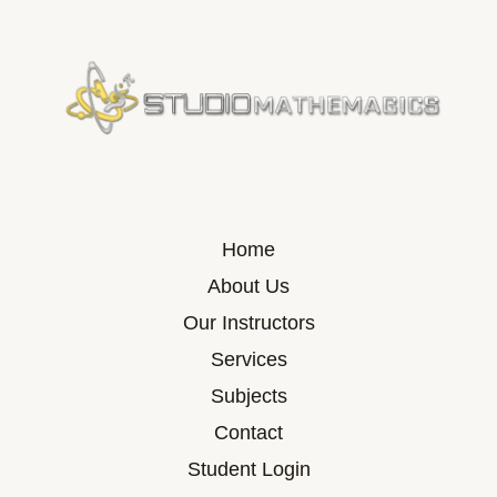
Home
About Us
Our Instructors
Services
Subjects
Contact
Student Login