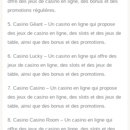
offre des jeux de casino en ligne, des bonus et des
promotions régulières.
5. Casino Géant – Un casino en ligne qui propose
des jeux de casino en ligne, des slots et des jeux de
table, ainsi que des bonus et des promotions.
6. Casino Lucky – Un casino en ligne qui offre des
jeux de casino en ligne, des slots et des jeux de
table, ainsi que des bonus et des promotions.
7. Casino Casino – Un casino en ligne qui propose
des jeux de casino en ligne, des slots et des jeux de
table, ainsi que des bonus et des promotions.
8. Casino Casino Room – Un casino en ligne qui
offre des jeux de casino en ligne, des slots et des