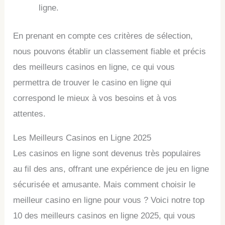
ligne.
En prenant en compte ces critères de sélection,
nous pouvons établir un classement fiable et précis
des meilleurs casinos en ligne, ce qui vous
permettra de trouver le casino en ligne qui
correspond le mieux à vos besoins et à vos
attentes.
Les Meilleurs Casinos en Ligne 2025
Les casinos en ligne sont devenus très populaires
au fil des ans, offrant une expérience de jeu en ligne
sécurisée et amusante. Mais comment choisir le
meilleur casino en ligne pour vous ? Voici notre top
10 des meilleurs casinos en ligne 2025, qui vous