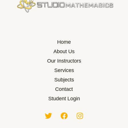
Home
About Us
Our Instructors
Services
Subjects
Contact
Student Login