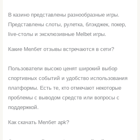
В казино представлены разнообразные игры.
Представлены слоты, рулетка, блэкджек, покер,
live-столы и эксклюзивные Melbet игры.
Какие Мелбет отзывы встречаются в сети?
Пользователи высоко ценят широкий выбор
спортивных событий и удобство использования
платформы. Есть те, кто отмечают некоторые
проблемы с выводом средств или вопросы с
поддержкой.
Как скачать Мелбет apk?