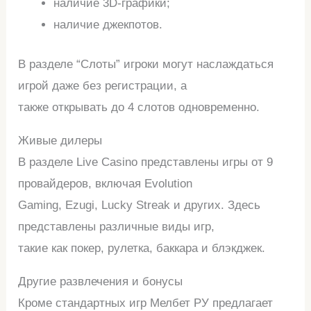
наличие 3D-графики;
наличие джекпотов.
В разделе “Слоты” игроки могут наслаждаться
игрой даже без регистрации, а
также открывать до 4 слотов одновременно.
Живые дилеры
В разделе Live Casino представлены игры от 9
провайдеров, включая Evolution
Gaming, Ezugi, Lucky Streak и других. Здесь
представлены различные виды игр,
такие как покер, рулетка, баккара и блэкджек.
Другие развлечения и бонусы
Кроме стандартных игр Мелбет РУ предлагает