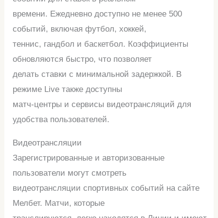
времени. Ежедневно доступно не менее 500
событий, включая футбол, хоккей,
теннис, гандбол и баскетбол. Коэффициенты
обновляются быстро, что позволяет
делать ставки с минимальной задержкой. В
режиме Live также доступны
матч-центры и сервисы видеотрансляций для
удобства пользователей.
Видеотрансляции
Зарегистрированные и авторизованные
пользователи могут смотреть
видеотрансляции спортивных событий на сайте
Мелбет. Матчи, которые