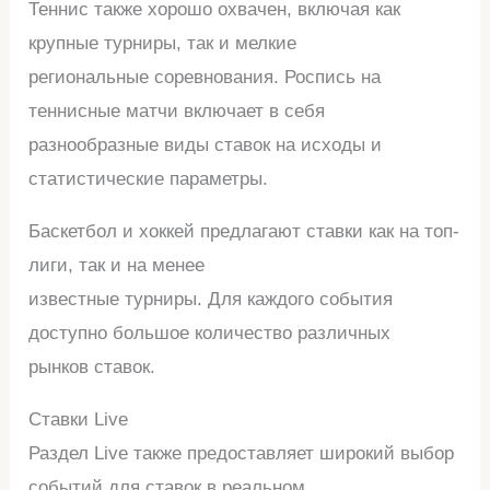
Теннис также хорошо охвачен, включая как
крупные турниры, так и мелкие
региональные соревнования. Роспись на
теннисные матчи включает в себя
разнообразные виды ставок на исходы и
статистические параметры.
Баскетбол и хоккей предлагают ставки как на топ-
лиги, так и на менее
известные турниры. Для каждого события
доступно большое количество различных
рынков ставок.
Ставки Live
Раздел Live также предоставляет широкий выбор
событий для ставок в реальном