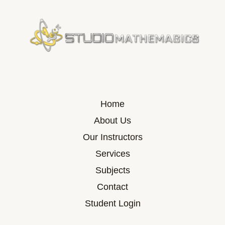
Home
About Us
Our Instructors
Services
Subjects
Contact
Student Login