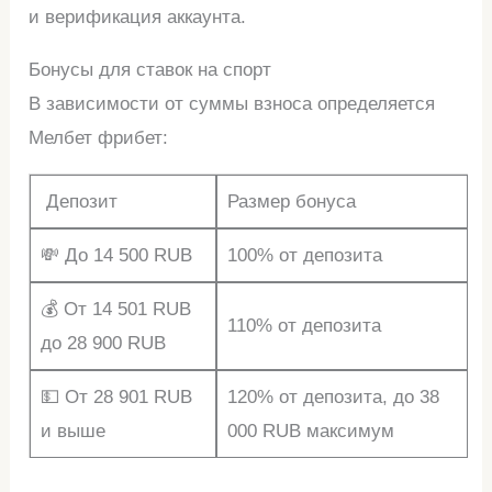
и верификация аккаунта.
Бонусы для ставок на спорт
В зависимости от суммы взноса определяется
Мелбет фрибет:
Депозит
Размер бонуса
💸 До 14 500 RUB
100% от депозита
💰 От 14 501 RUB
110% от депозита
до 28 900 RUB
💵 От 28 901 RUB
120% от депозита, до 38
и выше
000 RUB максимум