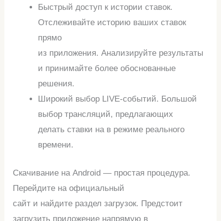
Быстрый доступ к истории ставок.
Отслеживайте историю ваших ставок
прямо
из приложения. Анализируйте результаты
и принимайте более обоснованные
решения.
Широкий выбор LIVE-событий. Большой
выбор трансляций, предлагающих
делать ставки на в режиме реального
времени.
Скачивание на Android — простая процедура.
Перейдите на официальный
сайт и найдите раздел загрузок. Предстоит
загрузить приложение напрямую в