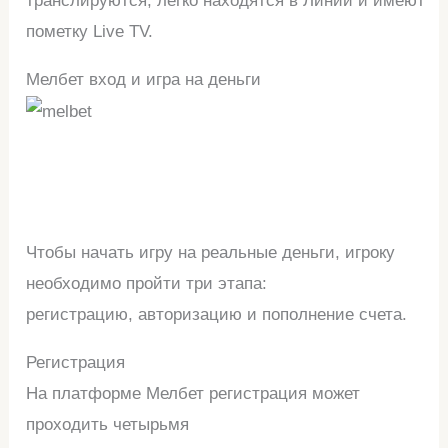
транслируются, легко находятся в Линии и имеют
пометку Live TV.
Мелбет вход и игра на деньги
Чтобы начать игру на реальные деньги, игроку
необходимо пройти три этапа:
регистрацию, авторизацию и пополнение счета.
Регистрация
На платформе Мелбет регистрация может
проходить четырьмя