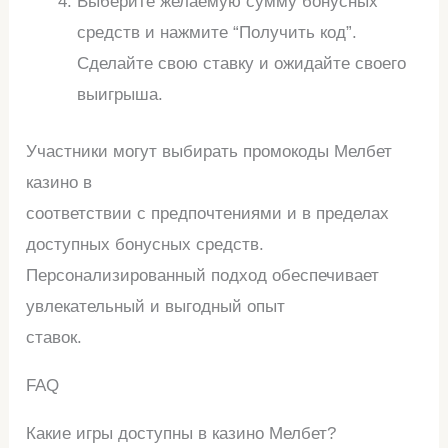
Выберите желаемую сумму бонусных
средств и нажмите “Получить код”.
Сделайте свою ставку и ожидайте своего
выигрыша.
Участники могут выбирать промокоды Мелбет
казино в
соответствии с предпочтениями и в пределах
доступных бонусных средств.
Персонализированный подход обеспечивает
увлекательный и выгодный опыт
ставок.
FAQ
Какие игры доступны в казино Мелбет?