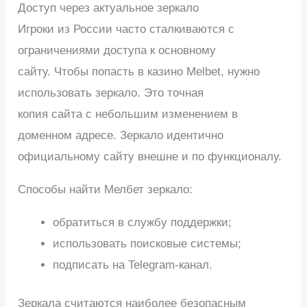
Доступ через актуальное зеркало
Игроки из России часто сталкиваются с
ограничениями доступа к основному
сайту. Чтобы попасть в казино Melbet, нужно
использовать зеркало. Это точная
копия сайта с небольшим изменением в
доменном адресе. Зеркало идентично
официальному сайту внешне и по функционалу.
Способы найти Мелбет зеркало:
обратиться в службу поддержки;
использовать поисковые системы;
подписать на Telegram-канал.
Зеркала считаются наиболее безопасным