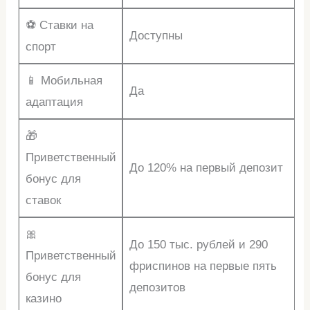
⚽ Ставки на
Доступны
спорт
📱 Мобильная
Да
адаптация
🎁
Приветственный
До 120% на первый депозит
бонус для
ставок
🎀
До 150 тыс. рублей и 290
Приветственный
фриспинов на первые пять
бонус для
депозитов
казино