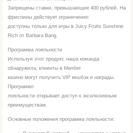
Запрещены ставки, превышающие 400 рублей. На
фриспины действует ограничение:
доступны только для игры в Juicy Fruits Sunshine
Rich от Barbara Bang.
Программа лояльности
Используя этот продукт, наша команда
обнаружила, клиенты в Мелбет
казино могут получить VIP кешбэк и награды.
Программп
лояльности открывает доступ к эксклюзивным
преимуществам.
Основные положения программа лояльности: