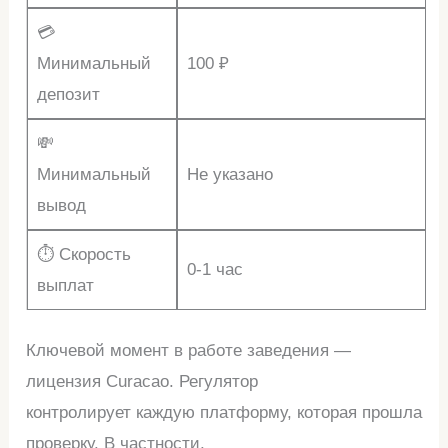
💳
Минимальный
100 ₽
депозит
💸
Минимальный
Не указано
вывод
⏱️ Скорость
0-1 час
выплат
Ключевой момент в работе заведения —
лицензия Curacao. Регулятор
контролирует каждую платформу, которая прошла
проверку. В частности,