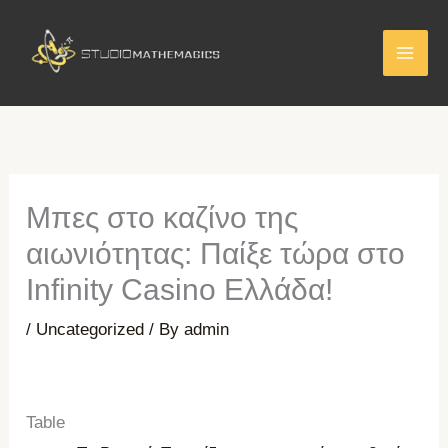
Skip
to
content
Μπες στο καζίνο της
αιωνιότητας: Παίξε τώρα στο
Infinity Casino Ελλάδα!
/
Uncategorized
/ By
admin
Table