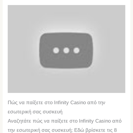
Πώς να παίξετε στο Infinity Casino από την
εσωτερική σας συσκευή
Αναζητάτε πώς να παίξετε στο Infinity Casino από
την εσωτερική σας συσκευή; Εδώ βρίσκετε τις 8