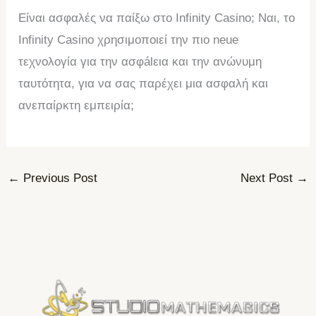
Είναι ασφαλές να παίξω στο Infinity Casino; Ναι, το
Infinity Casino χρησιμοποιεί την πιο neue
τεχνολογία για την ασφálεια και την ανώνυμη
ταυτότητα, για να σας παρέχει μια ασφαλή και
ανεπαίρκτη εμπειρία;
←
Previous Post
Next Post
→