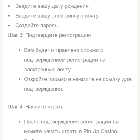
Введите вашу дату рождения.
Введите вашу электронную почту.
Создайте пароль.
Шаг 3: Подтвердите регистрацию
Вам будет отправлено письмо с
подтверждением регистрации на
электронную почту.
Откройте письмо и нажмите на ссылку для
подтверждения.
Шаг 4: Начните играть
После подтверждения регистрации вы
можете начать играть в Pin Up Casino.