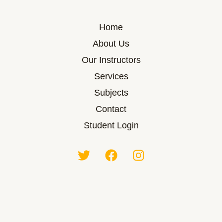
Home
About Us
Our Instructors
Services
Subjects
Contact
Student Login