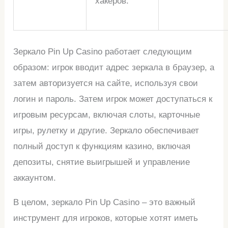
хакеров.
Зеркало Pin Up Casino работает следующим
образом: игрок вводит адрес зеркала в браузер, а
затем авторизуется на сайте, используя свои
логин и пароль. Затем игрок может доступаться к
игровым ресурсам, включая слоты, карточные
игры, рулетку и другие. Зеркало обеспечивает
полный доступ к функциям казино, включая
депозиты, снятие выигрышей и управление
аккаунтом.
В целом, зеркало Pin Up Casino – это важный
инструмент для игроков, которые хотят иметь