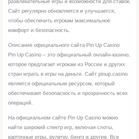
развлекательные игры и возможности для ставок.
Сайт регулярно обновляется и улучшается,
чтобы обеспечить игрокам максимальное
комфорт и безопасность.
Описание официального сайта Pin Up Casino
Pin Up Casino – это официальный онлайн-казино,
которое предлагает игрокам из России и других
стран играть в игры на деньги. Сайт pinup.casino
является официальным ресурсом, который
обеспечивает безопасность и прозрачность всех
операций.
На официальном сайте Pin Up Casino можно
найти широкий спектр игр, включая слоты,
карточные игры, рулетку, бинго и другие. Все