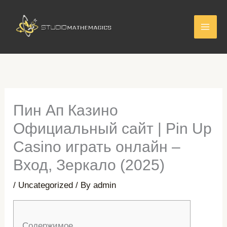
Skip
to
content
Пин Ап Казино
Официальный сайт | Pin Up
Casino играть онлайн –
Вход, Зеркало (2025)
/
Uncategorized
/ By
admin
Содержимое