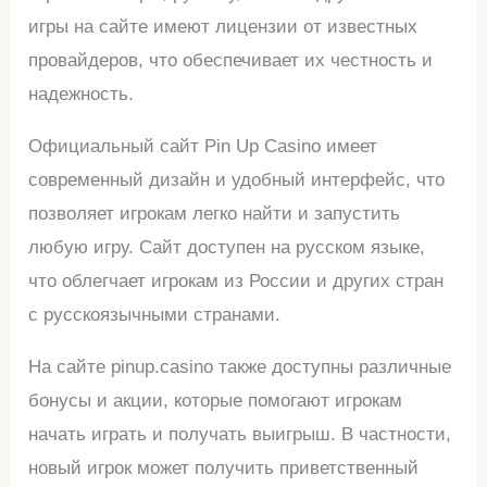
игры на сайте имеют лицензии от известных
провайдеров, что обеспечивает их честность и
надежность.
Официальный сайт Pin Up Casino имеет
современный дизайн и удобный интерфейс, что
позволяет игрокам легко найти и запустить
любую игру. Сайт доступен на русском языке,
что облегчает игрокам из России и других стран
с русскоязычными странами.
На сайте pinup.casino также доступны различные
бонусы и акции, которые помогают игрокам
начать играть и получать выигрыш. В частности,
новый игрок может получить приветственный