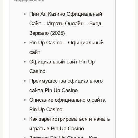
Пин Ап Казино Официальный
Сайт – Играть Онлайн – Вход,
Зеркало (2025)
Pin Up Casino – Официальный
сайт
Официальный сайт Pin Up
Casino
Преимущества официального
сайта Pin Up Casino
Описание официального сайта
Pin Up Casino
Как зарегистрироваться и начать
играть в Pin Up Casino