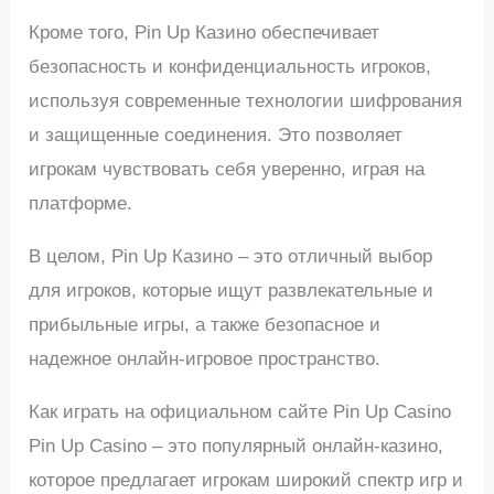
Кроме того, Pin Up Казино обеспечивает
безопасность и конфиденциальность игроков,
используя современные технологии шифрования
и защищенные соединения. Это позволяет
игрокам чувствовать себя уверенно, играя на
платформе.
В целом, Pin Up Казино – это отличный выбор
для игроков, которые ищут развлекательные и
прибыльные игры, а также безопасное и
надежное онлайн-игровое пространство.
Как играть на официальном сайте Pin Up Casino
Pin Up Casino – это популярный онлайн-казино,
которое предлагает игрокам широкий спектр игр и