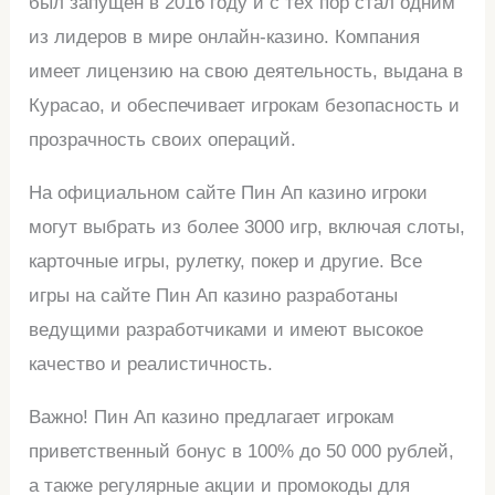
был запущен в 2016 году и с тех пор стал одним
из лидеров в мире онлайн-казино. Компания
имеет лицензию на свою деятельность, выдана в
Курасао, и обеспечивает игрокам безопасность и
прозрачность своих операций.
На официальном сайте Пин Ап казино игроки
могут выбрать из более 3000 игр, включая слоты,
карточные игры, рулетку, покер и другие. Все
игры на сайте Пин Ап казино разработаны
ведущими разработчиками и имеют высокое
качество и реалистичность.
Важно! Пин Ап казино предлагает игрокам
приветственный бонус в 100% до 50 000 рублей,
а также регулярные акции и промокоды для