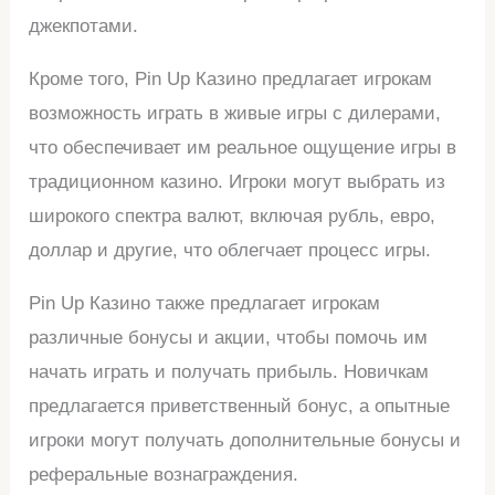
джекпотами.
Кроме того, Pin Up Казино предлагает игрокам
возможность играть в живые игры с дилерами,
что обеспечивает им реальное ощущение игры в
традиционном казино. Игроки могут выбрать из
широкого спектра валют, включая рубль, евро,
доллар и другие, что облегчает процесс игры.
Pin Up Казино также предлагает игрокам
различные бонусы и акции, чтобы помочь им
начать играть и получать прибыль. Новичкам
предлагается приветственный бонус, а опытные
игроки могут получать дополнительные бонусы и
реферальные вознаграждения.