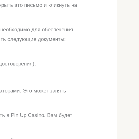
крыть это письмо и кликнуть на
 необходимо для обеспечения
ить следующие документы:
достоверения);
раторами. Это может занять
ь в Pin Up Casino. Вам будет