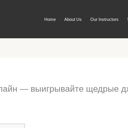
Home
About Us
Our Instructors
лайн — выигрывайте щедрые дж