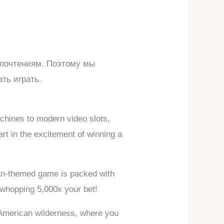
дпочтениям. Поэтому мы
ть играть.
achines to modern video slots,
art in the excitement of winning a
ian-themed game is packed with
a whopping 5,000x your bet!
e American wilderness, where you