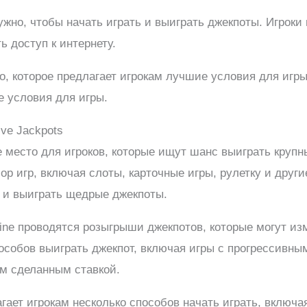
 нужно, чтобы начать играть и выиграть джекпоты. Игроки
ь доступ к интернету.
но, которое предлагает игрокам лучшие условия для игр
е условия для игры.
ive Jackpots
ее место для игроков, которые ищут шанс выиграть круп
р игр, включая слоты, карточные игры, рулетку и другие.
и и выиграть щедрые джекпоты.
line проводятся розыгрыши джекпотов, которые могут из
пособов выиграть джекпот, включая игры с прогрессивны
ым сделанным ставкой.
лагает игрокам несколько способов начать играть, включ