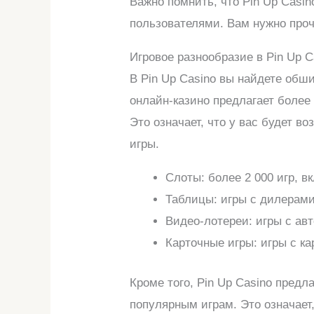
Важно помнить, что Pin Up Casi
пользователями. Вам нужно проч
Игровое разнообразие в Pin Up C
В Pin Up Casino вы найдете обш
онлайн-казино предлагает более 
Это означает, что у вас будет 
игры.
Слоты: более 2 000 игр, 
Таблицы: игры с дилерами, 
Видео-лотереи: игры с авт
Карточные игры: игры с ка
Кроме того, Pin Up Casino пред
популярным играм. Это означает,