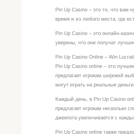
Pin Up Casino – это то, что вам
время и из любого места, где ест
Pin Up Casino – это онлайн-кази
уверены, что они получат лучши
Pin Up Casino Online – Win Lucrat
Pin Up Casino online – это лучш
предлагает игрокам широкий выбо
могут играть на реальные деньг
Каждый день, в Pin Up Casino on
предлагает игрокам несколько с
джекпота увеличивается с кажд
Pin Up Casino online также пред