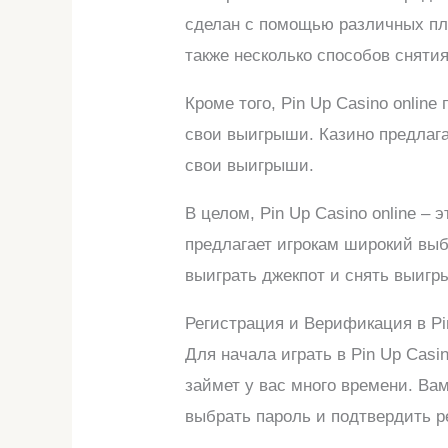
сделан с помощью различных плат
также несколько способов снятия 
Кроме того, Pin Up Casino onlin
свои выигрыши. Казино предлага
свои выигрыши.
В целом, Pin Up Casino online –
предлагает игрокам широкий выбо
выиграть джекпот и снять выигр
Регистрация и Верификация в Pi
Для начала играть в Pin Up Casi
займет у вас много времени. Ва
выбрать пароль и подтвердить р