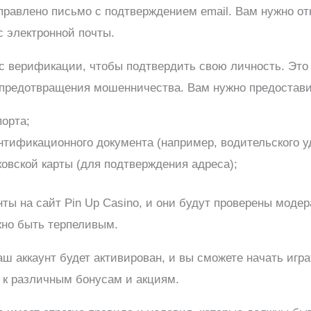
правлено письмо с подтверждением email. Вам нужно от
с электронной почты.
сс верификации, чтобы подтвердить свою личность. Это
и предотвращения мошенничества. Вам нужно предостав
орта;
тификационного документа (например, водительского у
овской карты (для подтверждения адреса);
нты на сайт Pin Up Casino, и они будут проверены моде
жно быть терпеливым.
 аккаунт будет активирован, и вы сможете начать играт
е к различным бонусам и акциям.