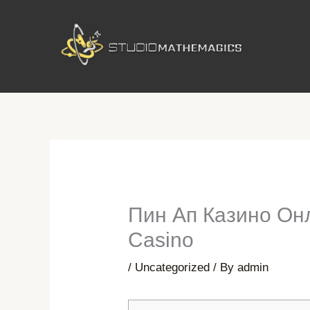
Skip
to
content
Пин Ап Казино Он
Casino
/
Uncategorized
/ By
admin