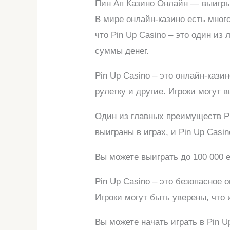
Пин Ап Казино Онлайн — выигры
В мире онлайн-казино есть много
что Pin Up Casino – это один из
суммы денег.
Pin Up Casino – это онлайн-кази
рулетку и другие. Игроки могут в
Один из главных преимуществ Pi
выиграны в играх, и Pin Up Casi
Вы можете выиграть до 100 000 е
Pin Up Casino – это безопасное
Игроки могут быть уверены, что
Вы можете начать играть в Pin U