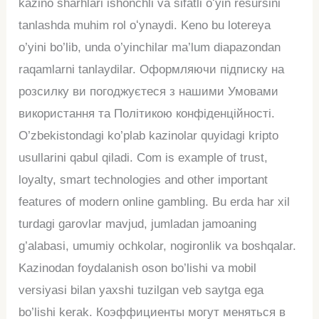
kazino sharhlari ishonchli va sifatli oʻyin resursini
tanlashda muhim rol oʻynaydi. Keno bu lotereya
o’yini bo’lib, unda o’yinchilar ma’lum diapazondan
raqamlarni tanlaydilar. Оформляючи підписку на
розсилку ви погоджуєтеся з нашими Умовами
використання та Політикою конфіденційності.
O’zbekistondagi ko’plab kazinolar quyidagi kripto
usullarini qabul qiladi. Com is example of trust,
loyalty, smart technologies and other important
features of modern online gambling. Bu erda har xil
turdagi garovlar mavjud, jumladan jamoaning
g’alabasi, umumiy ochkolar, nogironlik va boshqalar.
Kazinodan foydalanish oson bo’lishi va mobil
versiyasi bilan yaxshi tuzilgan veb saytga ega
bo’lishi kerak. Коэффициенты могут меняться в