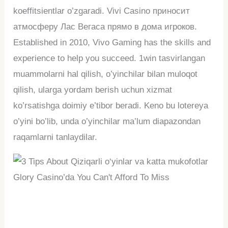
koeffitsientlar o’zgaradi. Vivi Casino приносит
атмосферу Лас Вегаса прямо в дома игроков.
Established in 2010, Vivo Gaming has the skills and
experience to help you succeed. 1win tasvirlangan
muammolarni hal qilish, o’yinchilar bilan muloqot
qilish, ularga yordam berish uchun xizmat
ko’rsatishga doimiy e’tibor beradi. Keno bu lotereya
o’yini bo’lib, unda o’yinchilar ma’lum diapazondan
raqamlarni tanlaydilar.