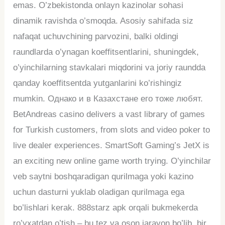
emas. O’zbekistonda onlayn kazinolar sohasi
dinamik ravishda o’smoqda. Asosiy sahifada siz
nafaqat uchuvchining parvozini, balki oldingi
raundlarda o’ynagan koeffitsentlarini, shuningdek,
o’yinchilarning stavkalari miqdorini va joriy raundda
qanday koeffitsentda yutganlarini ko’rishingiz
mumkin. Однако и в Казахстане его тоже любят.
BetAndreas casino delivers a vast library of games
for Turkish customers, from slots and video poker to
live dealer experiences. SmartSoft Gaming’s JetX is
an exciting new online game worth trying. O’yinchilar
veb saytni boshqaradigan qurilmaga yoki kazino
uchun dasturni yuklab oladigan qurilmaga ega
bo’lishlari kerak. 888starz apk orqali bukmekerda
ro’yxatdan o’tish – bu tez va oson jarayon bo’lib, bir