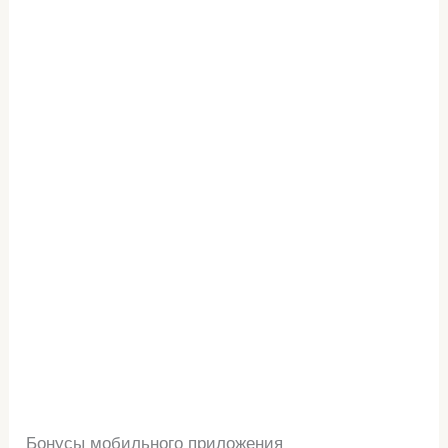
Бонусы мобильного приложения