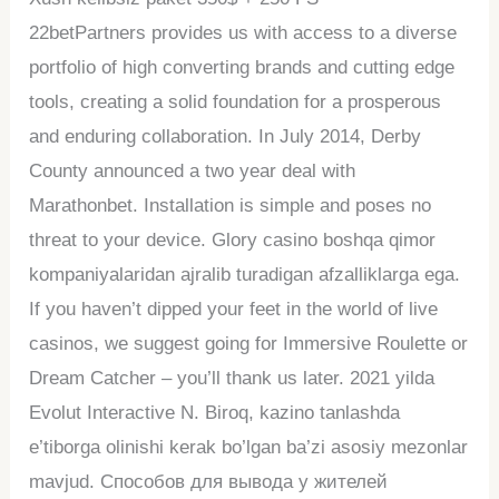
22betPartners provides us with access to a diverse
portfolio of high converting brands and cutting edge
tools, creating a solid foundation for a prosperous
and enduring collaboration. In July 2014, Derby
County announced a two year deal with
Marathonbet. Installation is simple and poses no
threat to your device. Glory casino boshqa qimor
kompaniyalaridan ajralib turadigan afzalliklarga ega.
If you haven’t dipped your feet in the world of live
casinos, we suggest going for Immersive Roulette or
Dream Catcher – you’ll thank us later. 2021 yilda
Evolut Interactive N. Biroq, kazino tanlashda
e’tiborga olinishi kerak bo’lgan ba’zi asosiy mezonlar
mavjud. Способов для вывода у жителей