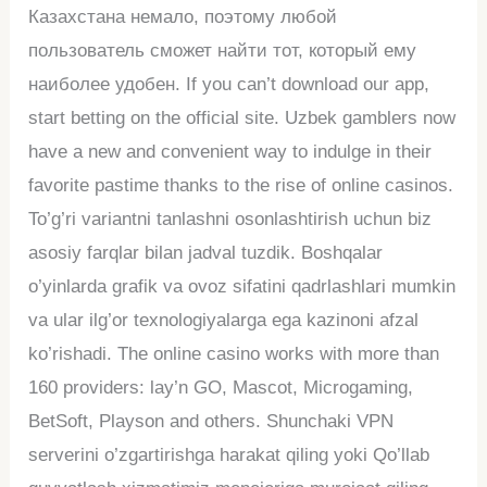
Казахстана немало, поэтому любой
пользователь сможет найти тот, который ему
наиболее удобен. If you can’t download our app,
start betting on the official site. Uzbek gamblers now
have a new and convenient way to indulge in their
favorite pastime thanks to the rise of online casinos.
To’g’ri variantni tanlashni osonlashtirish uchun biz
asosiy farqlar bilan jadval tuzdik. Boshqalar
o’yinlarda grafik va ovoz sifatini qadrlashlari mumkin
va ular ilg’or texnologiyalarga ega kazinoni afzal
ko’rishadi. The online casino works with more than
160 providers: lay’n GO, Mascot, Microgaming,
BetSoft, Playson and others. Shunchaki VPN
serverini o’zgartirishga harakat qiling yoki Qo’llab