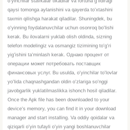
o’yinchilar stavkalar tikadilar va fortuna g’ildiragi
qaysi tomonga aylanishini va qayerda to’xtashini
taxmin qilishga harakat qiladilar. Shuningdek, bu
o’yinning foydalanuvchilar uchun osonroq bo’lishi
kerak. Bu ilovalarni yuklab olish oldinda, sizning
telefon modelingiz va osmangiz tizimining to’g’ri
yig’ishini ta’minlash kerak. Однако процент от
операции может потребовать поставщик
финансовых услуг. Bu usulda, o’yinchilar to’lovlar
yo’lida chaqnashgandan oldin o’zlariga so’nggi
javobgarlik yuklatilmaslikka ishonch hosil qiladilar.
Once the Apk file has been downloaded to your
device’s memory, you can find it in your download
manager and start installing. Va oddiy qoidalar va
qiziqarli o’yin tufayli o’yin yangi boshlanuvchilar