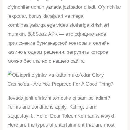
o’yinchilar uchun yanada jozibador qiladi. O’yinchilar
jekpotlar, bonus darajalari va mega
kombinasiyalarga ega video slotlariga kirishlari
mumkin. 888Starz APK — это официальное
приложение букмекерской конторы и онлайн
казино в одном решении, загрузить которое
можно бесплатно с нашего сайта.
Ilovada jonli efirlarni tomosha qilsam bo’ladimi?
Terms and conditions apply. Keling, ularni
taqqoslaylik. Hello, Dear Toleen Kermanfwhvwyxl.
Here are the types of entertainment that are most