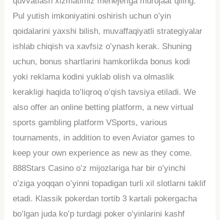
quvvatlash xizmatimiz menejeriga murojaat qiling.
Pul yutish imkoniyatini oshirish uchun o’yin
qoidalarini yaxshi bilish, muvaffaqiyatli strategiyalar
ishlab chiqish va xavfsiz o’ynash kerak. Shuning
uchun, bonus shartlarini hamkorlikda bonus kodi
yoki reklama kodini yuklab olish va olmaslik
kerakligi haqida to’liqroq o’qish tavsiya etiladi. We
also offer an online betting platform, a new virtual
sports gambling platform VSports, various
tournaments, in addition to even Aviator games to
keep your own experience as new as they come.
888Stars Casino o’z mijozlariga har bir o’yinchi
o’ziga yoqqan o’yinni topadigan turli xil slotlarni taklif
etadi. Klassik pokerdan tortib 3 kartali pokergacha
bo’lgan juda ko’p turdagi poker o’yinlarini kashf