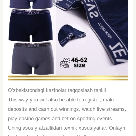
O’zbekistondagi kazinolar taqqoslash tahlili
This way you will also be able to register, make
deposits and cash out winnings, watch live streams,
play casino games and bet on sporting events.
Uning asosiy afzalliklari texnik xususiyatlar. Onlayn