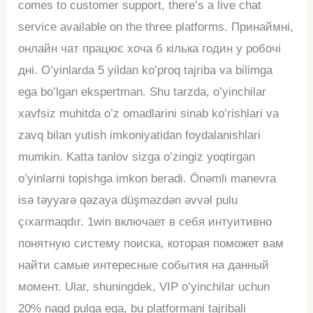
comes to customer support, there’s a live chat
service available on the three platforms. Принаймні,
онлайн чат працює хоча б кілька годин у робочі
дні. O’yinlarda 5 yildan ko’proq tajriba va bilimga
ega bo’lgan ekspertman. Shu tarzda, o’yinchilar
xavfsiz muhitda o’z omadlarini sinab ko’rishlari va
zavq bilan yutish imkoniyatidan foydalanishlari
mumkin. Katta tanlov sizga o’zingiz yoqtirgan
o’yinlarni topishga imkon beradi. Önəmli manevra
isə təyyarə qəzaya düşməzdən əvvəl pulu
çıxarmaqdır. 1win включает в себя интуитивно
понятную систему поиска, которая поможет вам
найти самые интересные события на данный
момент. Ular, shuningdek, VIP o’yinchilar uchun
20% naqd pulga ega, bu platformani tajribali