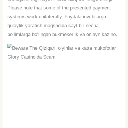
Please note that some of the presented payment
systems work unilaterally. Foydalanuvchilarga
qulaylik yaratish maqsadida sayt bir necha
bo’limlarga bo’lingan bukmekerlik va onlayn kazino.