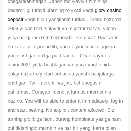
chegaralanmagan. Jahon moliyaviy tizimining
beqarorligi tufayli ularning ro’yxati vaqti
glory casino
deposit
vaqti bilan yangilanib turiladi. Brend bozorda
2009 yildan beri ishlaydi va mijozlar bazasi yildan
yilga barqaror o’sib bormoqda. Baccarat: Baccarat
bu kartalar o’yini bo’lib, unda o’yinchilar to’qqizga
yaqinlashgan qo’lga pul tikadilar. O’yin sayti o’z
ishini 2021 yilda boshlagan va qisqa vaqt ichida
onlayn azart o’yinlari sohasida yaxshi natijalarga
erishgan. Tai – nors ir naujas, bet saugus ir
patikimas, Curaçao licenciją turintis internetinis
kazino. You will be able to enter it immediately, log in
and start betting. No explicit content allowed. Siz
turning g’olibiga ham, durang kombinatsiyasiga ham
pul tikishingiz mumkin va har bir yangi karta bilan