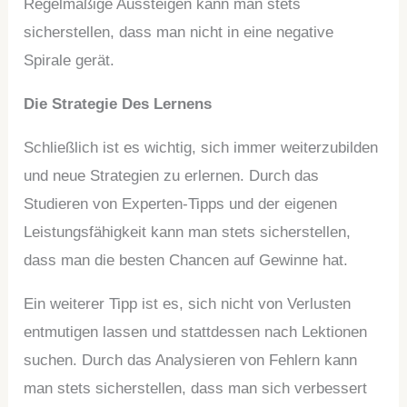
Regelmäßige Aussteigen kann man stets
sicherstellen, dass man nicht in eine negative
Spirale gerät.
Die Strategie Des Lernens
Schließlich ist es wichtig, sich immer weiterzubilden
und neue Strategien zu erlernen. Durch das
Studieren von Experten-Tipps und der eigenen
Leistungsfähigkeit kann man stets sicherstellen,
dass man die besten Chancen auf Gewinne hat.
Ein weiterer Tipp ist es, sich nicht von Verlusten
entmutigen lassen und stattdessen nach Lektionen
suchen. Durch das Analysieren von Fehlern kann
man stets sicherstellen, dass man sich verbessert