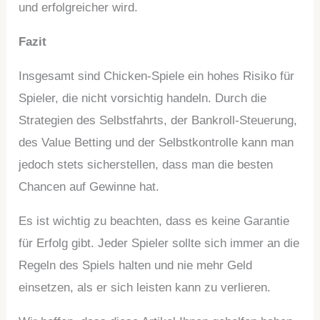
und erfolgreicher wird.
Fazit
Insgesamt sind Chicken-Spiele ein hohes Risiko für
Spieler, die nicht vorsichtig handeln. Durch die
Strategien des Selbstfahrts, der Bankroll-Steuerung,
des Value Betting und der Selbstkontrolle kann man
jedoch stets sicherstellen, dass man die besten
Chancen auf Gewinne hat.
Es ist wichtig zu beachten, dass es keine Garantie
für Erfolg gibt. Jeder Spieler sollte sich immer an die
Regeln des Spiels halten und nie mehr Geld
einsetzen, als er sich leisten kann zu verlieren.