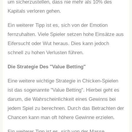
um sicherzustellen, dass nie mehr als 10% des
Kapitals verloren gehen.
Ein weiterer Tipp ist es, sich von der Emotion
fernzuhalten. Viele Spieler setzen hohe Einsätze aus
Eifersucht oder Wut heraus. Dies kann jedoch
schnell zu hohen Verlusten führen.
Die Strategie Des "Value Betting"
Eine weitere wichtige Strategie in Chicken-Spielen
ist das sogenannte "Value Betting". Hierbei geht es
darum, die Wahrscheinlichkeit eines Gewinns bei
jedem Spiel zu berechnen. Durch das Betrachten der
Chancen kann man oft höhere Gewinne erzielen.
Ein weiterer Tipp ist es, sich von der Masse