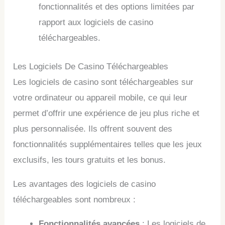
fonctionnalités et des options limitées par
rapport aux logiciels de casino
téléchargeables.
Les Logiciels De Casino Téléchargeables
Les logiciels de casino sont téléchargeables sur
votre ordinateur ou appareil mobile, ce qui leur
permet d’offrir une expérience de jeu plus riche et
plus personnalisée. Ils offrent souvent des
fonctionnalités supplémentaires telles que les jeux
exclusifs, les tours gratuits et les bonus.
Les avantages des logiciels de casino
téléchargeables sont nombreux :
Fonctionnalités avancées
: Les logiciels de