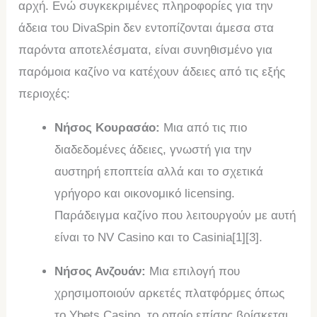
αρχή. Ενώ συγκεκριμένες πληροφορίες για την
άδεια του DivaSpin δεν εντοπίζονται άμεσα στα
παρόντα αποτελέσματα, είναι συνηθισμένο για
παρόμοια καζίνο να κατέχουν άδειες από τις εξής
περιοχές:
Νήσος Κουρασάο:
Μια από τις πιο
διαδεδομένες άδειες, γνωστή για την
αυστηρή εποπτεία αλλά και το σχετικά
γρήγορο και οικονομικό licensing.
Παράδειγμα καζίνο που λειτουργούν με αυτή
είναι το NV Casino και το Casinia[1][3].
Νήσος Ανζουάν:
Μια επιλογή που
χρησιμοποιούν αρκετές πλατφόρμες όπως
το Ybets Casino, το οποίο επίσης βρίσκεται