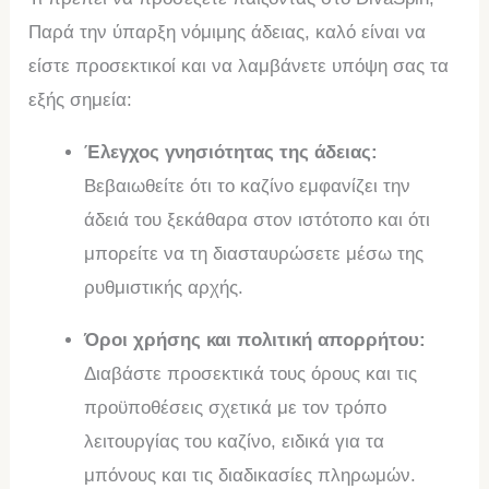
Παρά την ύπαρξη νόμιμης άδειας, καλό είναι να
είστε προσεκτικοί και να λαμβάνετε υπόψη σας τα
εξής σημεία:
Έλεγχος γνησιότητας της άδειας:
Βεβαιωθείτε ότι το καζίνο εμφανίζει την
άδειά του ξεκάθαρα στον ιστότοπο και ότι
μπορείτε να τη διασταυρώσετε μέσω της
ρυθμιστικής αρχής.
Όροι χρήσης και πολιτική απορρήτου:
Διαβάστε προσεκτικά τους όρους και τις
προϋποθέσεις σχετικά με τον τρόπο
λειτουργίας του καζίνο, ειδικά για τα
μπόνους και τις διαδικασίες πληρωμών.