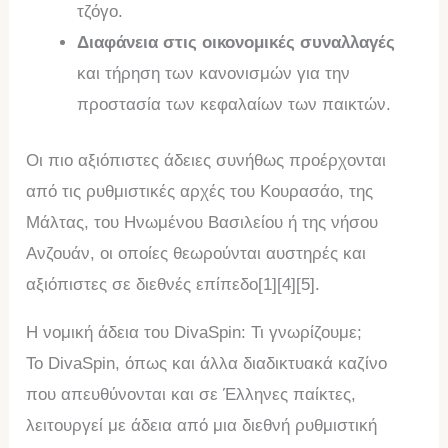
τζόγο.
Διαφάνεια στις οικονομικές συναλλαγές
και τήρηση των κανονισμών για την
προστασία των κεφαλαίων των παικτών.
Οι πιο αξιόπιστες άδειες συνήθως προέρχονται
από τις ρυθμιστικές αρχές του Κουρασάο, της
Μάλτας, του Ηνωμένου Βασιλείου ή της νήσου
Ανζουάν, οι οποίες θεωρούνται αυστηρές και
αξιόπιστες σε διεθνές επίπεδο[1][4][5].
Η νομική άδεια του DivaSpin: Τι γνωρίζουμε;
Το DivaSpin, όπως και άλλα διαδικτυακά καζίνο
που απευθύνονται και σε Έλληνες παίκτες,
λειτουργεί με άδεια από μια διεθνή ρυθμιστική