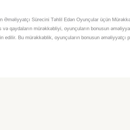
ın Əməliyyatçı Sürecini Təhlil Edən Oyunçular üçün Mürəkkə
s və qaydaların mürəkkəbliyi, oyunçuların bonusun əməliyyat
in edilir. Bu mürəkkəblik, oyunçuların bonusun əməliyyatçı p
.