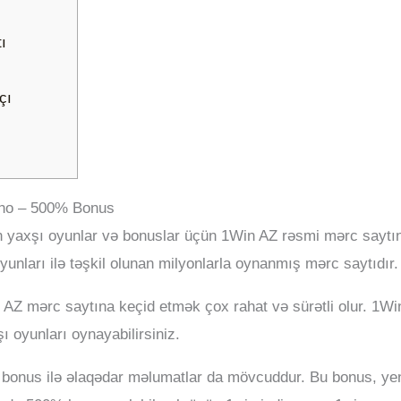
ı
çı
ino – 500% Bonus
ən yaxşı oyunlar və bonuslar üçün 1Win AZ rəsmi mərc saytın
yunları ilə təşkil olunan milyonlarla oynanmış mərc saytıdır.
n AZ mərc saytına keçid etmək çox rahat və sürətli olur. 1Wi
ı oyunları oynayabilirsiniz.
onus ilə əlaqədar məlumatlar da mövcuddur. Bu bonus, yen