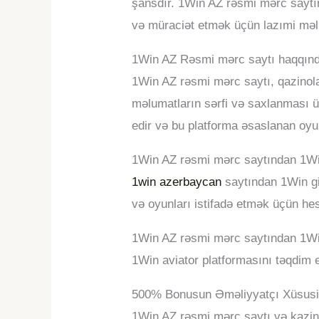
şansdır. 1Win AZ rəsmi mərc saytı
və müraciət etmək üçün lazımi məlu
1Win AZ Rəsmi mərc saytı haqqın
1Win AZ rəsmi mərc saytı, qazinola
məlumatların sərfi və saxlanması ü
edir və bu platforma əsaslanan oyu
1Win AZ rəsmi mərc saytından 1Win 
1win azerbaycan
saytından 1Win gi
və oyunları istifadə etmək üçün he
1Win AZ rəsmi mərc saytından 1Win 
1Win aviator platformasını təqdim 
500% Bonusun Əməliyyatçı Xüsusiy
1Win AZ rəsmi mərc saytı və kazin