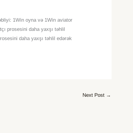
bliyi: 1Win oyna və 1Win aviator
çı prosesini daha yaxşı təhlil
rosesini daha yaxşı təhlil edərək
Next Post
→