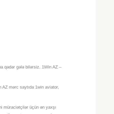
a qədər gələ bilərsiz. 1Win AZ –
n AZ mərc saytıda 1win aviator,
i müraciətçilər üçün ən yaxşı