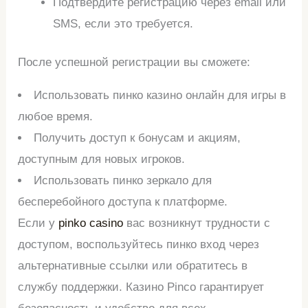
Подтвердите регистрацию через email или
SMS, если это требуется.
После успешной регистрации вы сможете:
Использовать пинко казино онлайн для игры в
любое время.
Получить доступ к бонусам и акциям,
доступным для новых игроков.
Использовать пинко зеркало для
бесперебойного доступа к платформе.
Если у
pinko casino
вас возникнут трудности с
доступом, воспользуйтесь пинко вход через
альтернативные ссылки или обратитесь в
службу поддержки. Казино Pinco гарантирует