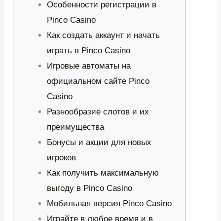
Особенности регистрации в
Pinco Casino
Как создать аккаунт и начать
играть в Pinco Casino
Игровые автоматы на
официальном сайте Pinco
Casino
Разнообразие слотов и их
преимущества
Бонусы и акции для новых
игроков
Как получить максимальную
выгоду в Pinco Casino
Мобильная версия Pinco Casino
Играйте в любое время и в