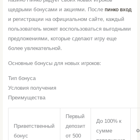
щедрыми бонусами и акциями. После
пинко вход
и регистрации на официальном сайте, каждый
пользователь может воспользоваться выгодными
предложениями, которые сделают игру еще
более увлекательной.
Основные бонусы для новых игроков:
Тип бонуса
Условия получения
Преимущества
Первый
До 100% к
Приветственный
депозит
сумме
Ф
бонус
от 500