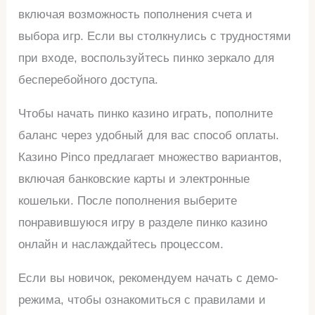
включая возможность пополнения счета и
выбора игр. Если вы столкнулись с трудностями
при входе, воспользуйтесь пинко зеркало для
бесперебойного доступа.
Чтобы начать пинко казино играть, пополните
баланс через удобный для вас способ оплаты.
Казино Pinco предлагает множество вариантов,
включая банковские карты и электронные
кошельки. После пополнения выберите
понравившуюся игру в разделе пинко казино
онлайн и наслаждайтесь процессом.
Если вы новичок, рекомендуем начать с демо-
режима, чтобы ознакомиться с правилами и