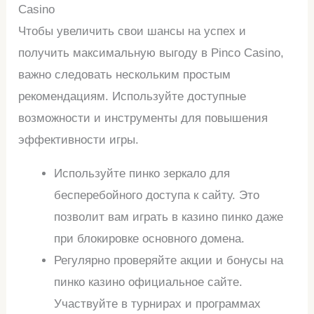
Casino
Чтобы увеличить свои шансы на успех и
получить максимальную выгоду в Pinco Casino,
важно следовать нескольким простым
рекомендациям. Используйте доступные
возможности и инструменты для повышения
эффективности игры.
Используйте пинко зеркало для
бесперебойного доступа к сайту. Это
позволит вам играть в казино пинко даже
при блокировке основного домена.
Регулярно проверяйте акции и бонусы на
пинко казино официальное сайте.
Участвуйте в турнирах и программах