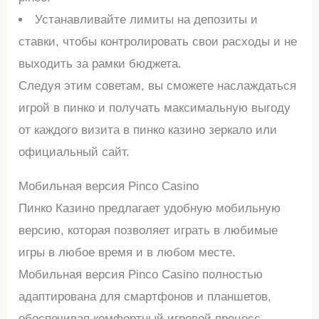
Устанавливайте лимиты на депозиты и
ставки, чтобы контролировать свои расходы и не
выходить за рамки бюджета.
Следуя этим советам, вы сможете наслаждаться
игрой в пинко и получать максимальную выгоду
от каждого визита в пинко казино зеркало или
официальный сайт.
Мобильная версия Pinco Casino
Пинко Казино предлагает удобную мобильную
версию, которая позволяет играть в любимые
игры в любое время и в любом месте.
Мобильная версия Pinco Casino полностью
адаптирована для смартфонов и планшетов,
обеспечивая комфортный игровой процесс.