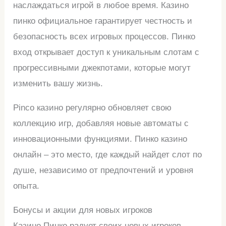
наслаждаться игрой в любое время. Казино
пинко официальное гарантирует честность и
безопасность всех игровых процессов. Пинко
вход открывает доступ к уникальным слотам с
прогрессивными джекпотами, которые могут
изменить вашу жизнь.
Pinco казино регулярно обновляет свою
коллекцию игр, добавляя новые автоматы с
инновационными функциями. Пинко казино
онлайн – это место, где каждый найдет слот по
душе, независимо от предпочтений и уровня
опыта.
Бонусы и акции для новых игроков
Казино Пинко радует своих новых игроков