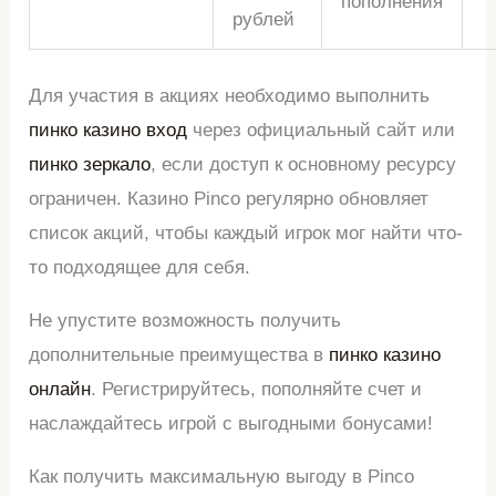
пополнения
рублей
Для участия в акциях необходимо выполнить
пинко казино вход
через официальный сайт или
пинко зеркало
, если доступ к основному ресурсу
ограничен. Казино Pinco регулярно обновляет
список акций, чтобы каждый игрок мог найти что-
то подходящее для себя.
Не упустите возможность получить
дополнительные преимущества в
пинко казино
онлайн
. Регистрируйтесь, пополняйте счет и
наслаждайтесь игрой с выгодными бонусами!
Как получить максимальную выгоду в Pinco