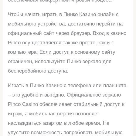
Чтобы начать играть в Пинко Казино онлайн с
мобильного устройства, достаточно перейти на
официальный сайт через браузер. Вход в казино
Pinco осуществляется так же просто, как и с
компьютера. Если доступ к основному сайту
ограничен, используйте Пинко зеркало для
бесперебойного доступа.
Играть в Пинко Казино с телефона или планшета
– это удобно и выгодно. Официальное зеркало
Pinco Casino обеспечивает стабильный доступ к
играм, а мобильная версия позволяет
наслаждаться азартом в любое время. Не
упустите возможность попробовать мобильную