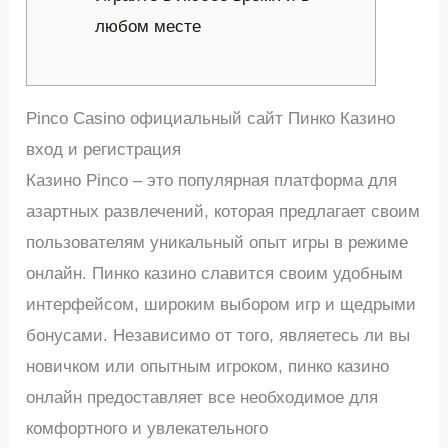
любом месте
Pinco Casino официальный сайт Пинко Казино
вход и регистрация
Казино Pinco – это популярная платформа для
азартных развлечений, которая предлагает своим
пользователям уникальный опыт игры в режиме
онлайн. Пинко казино славится своим удобным
интерфейсом, широким выбором игр и щедрыми
бонусами. Независимо от того, являетесь ли вы
новичком или опытным игроком, пинко казино
онлайн предоставляет все необходимое для
комфортного и увлекательного