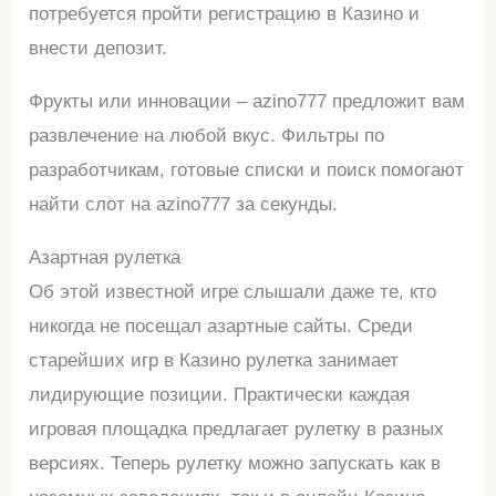
потребуется пройти регистрацию в Казино и
внести депозит.
Фрукты или инновации – azino777 предложит вам
развлечение на любой вкус. Фильтры по
разработчикам, готовые списки и поиск помогают
найти слот на azino777 за секунды.
Азартная рулетка
Об этой известной игре слышали даже те, кто
никогда не посещал азартные сайты. Среди
старейших игр в Казино рулетка занимает
лидирующие позиции. Практически каждая
игровая площадка предлагает рулетку в разных
версиях. Теперь рулетку можно запускать как в