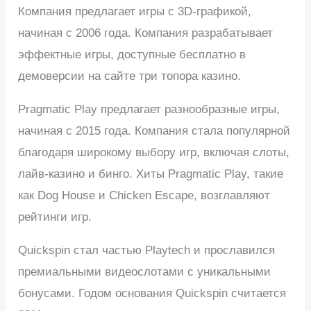
Компания предлагает игры с 3D-графикой,
начиная с 2006 года. Компания разрабатывает
эффектные игры, доступные бесплатно в
демоверсии на сайте три топора казино.
Pragmatic Play предлагает разнообразные игры,
начиная с 2015 года. Компания стала популярной
благодаря широкому выбору игр, включая слоты,
лайв-казино и бинго. Хиты Pragmatic Play, такие
как Dog House и Chicken Escape, возглавляют
рейтинги игр.
Quickspin стал частью Playtech и прославился
премиальными видеослотами с уникальными
бонусами. Годом основания Quickspin считается