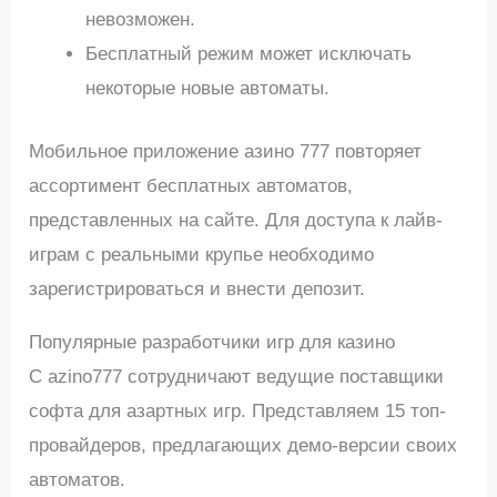
невозможен.
Бесплатный режим может исключать
некоторые новые автоматы.
Мобильное приложение азино 777 повторяет
ассортимент бесплатных автоматов,
представленных на сайте. Для доступа к лайв-
играм с реальными крупье необходимо
зарегистрироваться и внести депозит.
Популярные разработчики игр для казино
С azino777 сотрудничают ведущие поставщики
софта для азартных игр. Представляем 15 топ-
провайдеров, предлагающих демо-версии своих
автоматов.