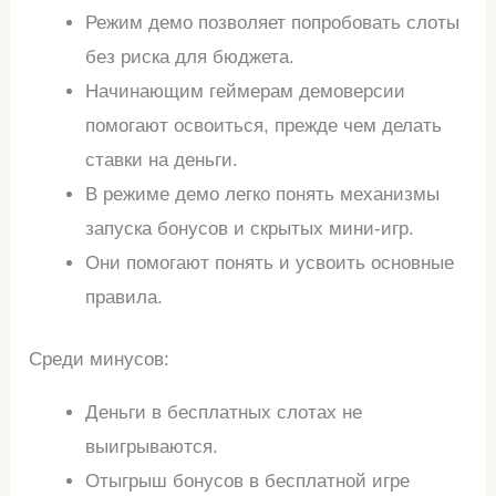
Режим демо позволяет попробовать слоты
без риска для бюджета.
Начинающим геймерам демоверсии
помогают освоиться, прежде чем делать
ставки на деньги.
В режиме демо легко понять механизмы
запуска бонусов и скрытых мини-игр.
Они помогают понять и усвоить основные
правила.
Среди минусов:
Деньги в бесплатных слотах не
выигрываются.
Отыгрыш бонусов в бесплатной игре