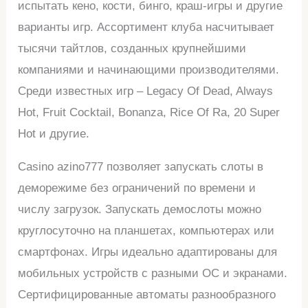
испытать кено, кости, бинго, краш-игры и другие
варианты игр. Ассортимент клуба насчитывает
тысячи тайтлов, созданных крупнейшими
компаниями и начинающими производителями.
Среди известных игр – Legacy Of Dead, Always
Hot, Fruit Cocktail, Bonanza, Rice Of Ra, 20 Super
Hot и другие.
Casino azino777 позволяет запускать слоты в
деморежиме без ограничений по времени и
числу загрузок. Запускать демослоты можно
круглосуточно на планшетах, компьютерах или
смартфонах. Игры идеально адаптированы для
мобильных устройств с разными ОС и экранами.
Сертифицированные автоматы разнообразного