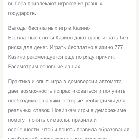
выбора привлекают игроков из разных
государств.
Выгоды бесплатных игр в Казино
Бесплатные слоты Казино дают шанс играть без
риска для денег. Играть бесплатно в азино 777
Казино рекомендуется еще по ряду причин.
Рассмотрим основные из них.
Практика и опыт: игра в демоверсии автомата
дает возможность попрактиковаться и получить
необходимые навыки, которые необходимы для
реальных ставок. Новичкам игры в деморежиме
помогут понять символы, правила и
особенности, чтобы понять правила образования