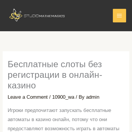
Skip
to
content
Бесплатные слоты без
регистрации в онлайн-
казино
Leave a Comment
/
10900_wa
/ By
admin
Игроки предпочитают запускать бесплатные
автоматы в казино онлайн, потому что они
предоставляют возможность играть в автоматы