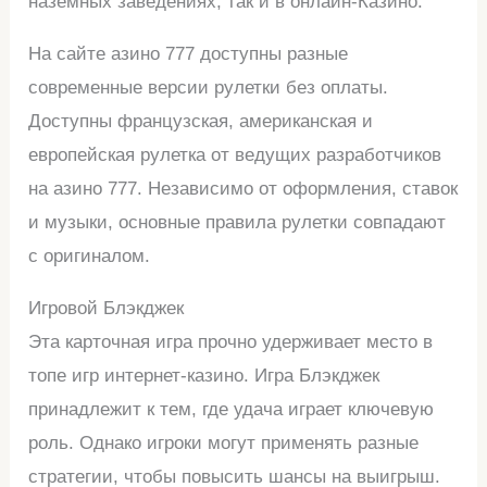
наземных заведениях, так и в онлайн-Казино.
На сайте азино 777 доступны разные
современные версии рулетки без оплаты.
Доступны французская, американская и
европейская рулетка от ведущих разработчиков
на азино 777. Независимо от оформления, ставок
и музыки, основные правила рулетки совпадают
с оригиналом.
Игровой Блэкджек
Эта карточная игра прочно удерживает место в
топе игр интернет-казино. Игра Блэкджек
принадлежит к тем, где удача играет ключевую
роль. Однако игроки могут применять разные
стратегии, чтобы повысить шансы на выигрыш.