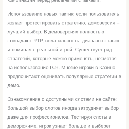
комбинаций перед реальными ставками.
Использование новых тактик: если пользователь
желает протестировать стратегию, демоверсия –
лучший выбор. В демоверсиях полностью
совпадают RTP, волатильность, диапазон ставок
и номинал с реальной игрой. Существует ряд
стратегий, которые можно применять, несмотря
на использование ГСЧ. Многие игроки в Казино
предпочитают оценивать популярные стратегии в
демо.
Ознакомление с доступными слотами на сайте:
большой выбор слотов иногда затрудняет выбор
даже для профессионалов. Тестируя слоты в
деморежиме, игрок узнает больше и выберет