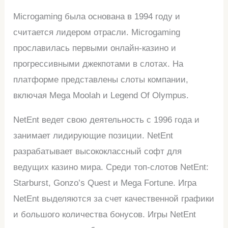
Microgaming была основана в 1994 году и
считается лидером отрасли. Microgaming
прославилась первыми онлайн-казино и
прогрессивными джекпотами в слотах. На
платформе представлены слоты компании,
включая Mega Moolah и Legend Of Olympus.
NetEnt ведет свою деятельность с 1996 года и
занимает лидирующие позиции. NetEnt
разрабатывает высококлассный софт для
ведущих казино мира. Среди топ-слотов NetEnt:
Starburst, Gonzo’s Quest и Mega Fortune. Игра
NetEnt выделяются за счет качественной графики
и большого количества бонусов. Игры NetEnt