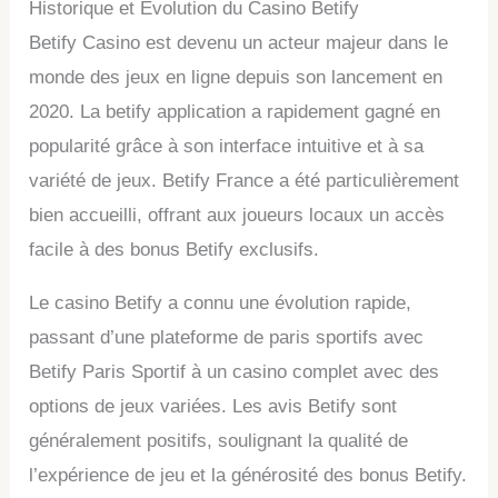
Historique et Évolution du Casino Betify
Betify Casino est devenu un acteur majeur dans le
monde des jeux en ligne depuis son lancement en
2020. La betify application a rapidement gagné en
popularité grâce à son interface intuitive et à sa
variété de jeux. Betify France a été particulièrement
bien accueilli, offrant aux joueurs locaux un accès
facile à des bonus Betify exclusifs.
Le casino Betify a connu une évolution rapide,
passant d’une plateforme de paris sportifs avec
Betify Paris Sportif à un casino complet avec des
options de jeux variées. Les avis Betify sont
généralement positifs, soulignant la qualité de
l’expérience de jeu et la générosité des bonus Betify.