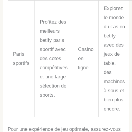
Explorez
le monde
Profitez des
du casino
meilleurs
betify
betify paris
avec des
sportif avec
Casino
Paris
jeux de
des cotes
en
sportifs
table,
compétitives
ligne
des
et une large
machines
sélection de
à sous et
sports.
bien plus
encore.
Pour une expérience de jeu optimale, assurez-vous