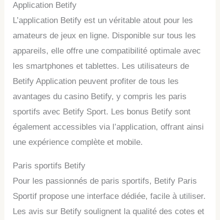
Application Betify
L’application Betify est un véritable atout pour les
amateurs de jeux en ligne. Disponible sur tous les
appareils, elle offre une compatibilité optimale avec
les smartphones et tablettes. Les utilisateurs de
Betify Application peuvent profiter de tous les
avantages du casino Betify, y compris les paris
sportifs avec Betify Sport. Les bonus Betify sont
également accessibles via l’application, offrant ainsi
une expérience complète et mobile.
Paris sportifs Betify
Pour les passionnés de paris sportifs, Betify Paris
Sportif propose une interface dédiée, facile à utiliser.
Les avis sur Betify soulignent la qualité des cotes et