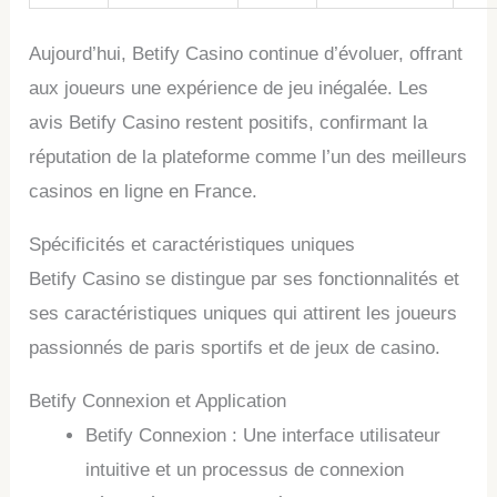
Aujourd’hui, Betify Casino continue d’évoluer, offrant
aux joueurs une expérience de jeu inégalée. Les
avis Betify Casino restent positifs, confirmant la
réputation de la plateforme comme l’un des meilleurs
casinos en ligne en France.
Spécificités et caractéristiques uniques
Betify Casino se distingue par ses fonctionnalités et
ses caractéristiques uniques qui attirent les joueurs
passionnés de paris sportifs et de jeux de casino.
Betify Connexion et Application
Betify Connexion : Une interface utilisateur
intuitive et un processus de connexion