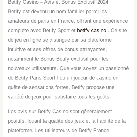
Betify Casino – Avis et Bonus Exclusif 2024
Betify est devenu un nom familier parmi les
amateurs de paris en France, offrant une expérience
complète avec Betify Sport et
betify casino
. Ce site
de jeu en ligne se distingue par sa plateforme
intuitive et ses offres de bonus attrayantes,
notamment le Bonus Betify exclusif pour les
nouveaux utilisateurs. Que vous soyez un passionné
de Betify Paris Sportif ou un joueur de casino en
quête de sensations fortes, Betify propose une
variété de jeux pour satisfaire tous les goûts.
Les avis sur Betify Casino sont généralement
positifs, louant la qualité des jeux et la fiabilité de la
plateforme. Les utilisateurs de Betify France