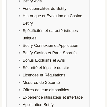
Betify Avis
Fonctionnalités de Betify
Historique et Évolution du Casino
Betify
Spécificités et caractéristiques
uniques
Betify Connexion et Application
Betify Casino et Paris Sportifs
Bonus Exclusifs et Avis
Sécurité et légalité du site
Licences et Régulations
Mesures de Sécurité
Offres de jeux disponibles
Expérience utilisateur et interface
Application Betify