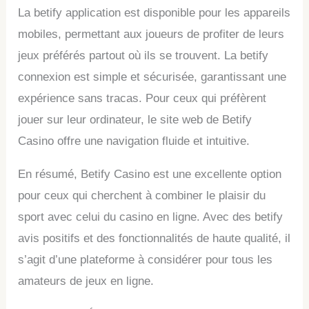
La betify application est disponible pour les appareils
mobiles, permettant aux joueurs de profiter de leurs
jeux préférés partout où ils se trouvent. La betify
connexion est simple et sécurisée, garantissant une
expérience sans tracas. Pour ceux qui préfèrent
jouer sur leur ordinateur, le site web de Betify
Casino offre une navigation fluide et intuitive.
En résumé, Betify Casino est une excellente option
pour ceux qui cherchent à combiner le plaisir du
sport avec celui du casino en ligne. Avec des betify
avis positifs et des fonctionnalités de haute qualité, il
s’agit d’une plateforme à considérer pour tous les
amateurs de jeux en ligne.