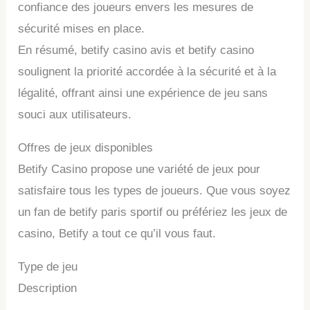
confiance des joueurs envers les mesures de
sécurité mises en place.
En résumé, betify casino avis et betify casino
soulignent la priorité accordée à la sécurité et à la
légalité, offrant ainsi une expérience de jeu sans
souci aux utilisateurs.
Offres de jeux disponibles
Betify Casino propose une variété de jeux pour
satisfaire tous les types de joueurs. Que vous soyez
un fan de betify paris sportif ou préfériez les jeux de
casino, Betify a tout ce qu’il vous faut.
Type de jeu
Description