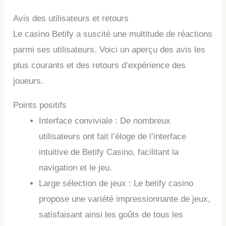
Avis des utilisateurs et retours
Le casino Betify a suscité une multitude de réactions
parmi ses utilisateurs. Voici un aperçu des avis les
plus courants et des retours d’expérience des
joueurs.
Points positifs
Interface conviviale : De nombreux
utilisateurs ont fait l’éloge de l’interface
intuitive de Betify Casino, facilitant la
navigation et le jeu.
Large sélection de jeux : Le betify casino
propose une variété impressionnante de jeux,
satisfaisant ainsi les goûts de tous les