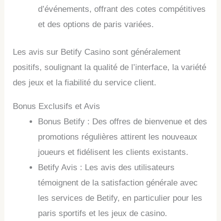
d’événements, offrant des cotes compétitives
et des options de paris variées.
Les avis sur Betify Casino sont généralement
positifs, soulignant la qualité de l’interface, la variété
des jeux et la fiabilité du service client.
Bonus Exclusifs et Avis
Bonus Betify : Des offres de bienvenue et des
promotions régulières attirent les nouveaux
joueurs et fidélisent les clients existants.
Betify Avis : Les avis des utilisateurs
témoignent de la satisfaction générale avec
les services de Betify, en particulier pour les
paris sportifs et les jeux de casino.