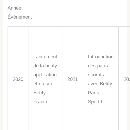
Année
Événement
Lancement
Introduction
de la betify
des paris
application
sportifs
2020
2021
20
et du site
avec Betify
Betify
Paris
France.
Sportif.