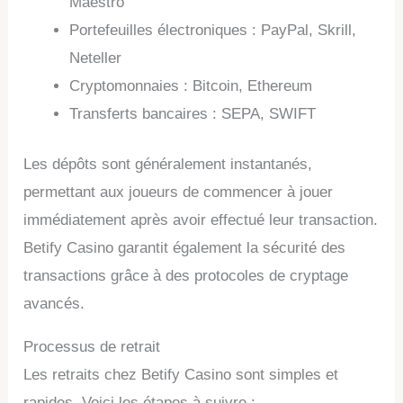
Maestro
Portefeuilles électroniques : PayPal, Skrill,
Neteller
Cryptomonnaies : Bitcoin, Ethereum
Transferts bancaires : SEPA, SWIFT
Les dépôts sont généralement instantanés,
permettant aux joueurs de commencer à jouer
immédiatement après avoir effectué leur transaction.
Betify Casino garantit également la sécurité des
transactions grâce à des protocoles de cryptage
avancés.
Processus de retrait
Les retraits chez Betify Casino sont simples et
rapides. Voici les étapes à suivre :