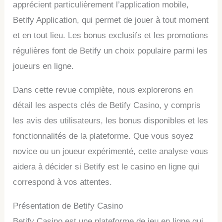
apprécient particulièrement l’application mobile,
Betify Application, qui permet de jouer à tout moment
et en tout lieu. Les bonus exclusifs et les promotions
régulières font de Betify un choix populaire parmi les
joueurs en ligne.
Dans cette revue complète, nous explorerons en
détail les aspects clés de Betify Casino, y compris
les avis des utilisateurs, les bonus disponibles et les
fonctionnalités de la plateforme. Que vous soyez
novice ou un joueur expérimenté, cette analyse vous
aidera à décider si Betify est le casino en ligne qui
correspond à vos attentes.
Présentation de Betify Casino
Betify Casino est une plateforme de jeu en ligne qui