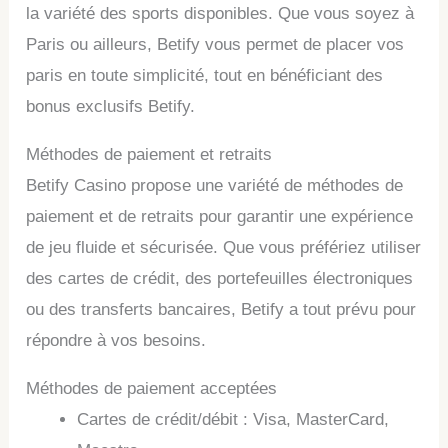
la variété des sports disponibles. Que vous soyez à
Paris ou ailleurs, Betify vous permet de placer vos
paris en toute simplicité, tout en bénéficiant des
bonus exclusifs Betify.
Méthodes de paiement et retraits
Betify Casino propose une variété de méthodes de
paiement et de retraits pour garantir une expérience
de jeu fluide et sécurisée. Que vous préfériez utiliser
des cartes de crédit, des portefeuilles électroniques
ou des transferts bancaires, Betify a tout prévu pour
répondre à vos besoins.
Méthodes de paiement acceptées
Cartes de crédit/débit : Visa, MasterCard,