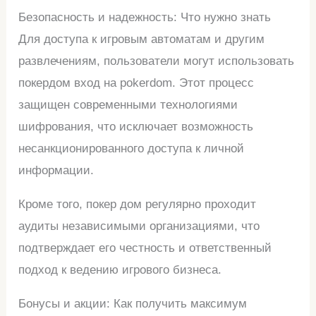
Безопасность и надежность: Что нужно знать
Для доступа к игровым автоматам и другим
развлечениям, пользователи могут использовать
покердом вход на pokerdom. Этот процесс
защищен современными технологиями
шифрования, что исключает возможность
несанкционированного доступа к личной
информации.
Кроме того, покер дом регулярно проходит
аудиты независимыми организациями, что
подтверждает его честность и ответственный
подход к ведению игрового бизнеса.
Бонусы и акции: Как получить максимум