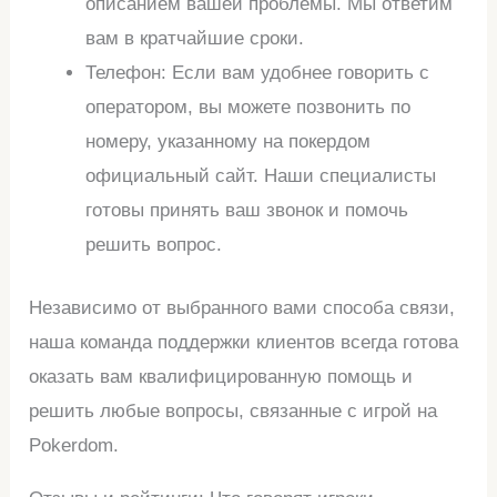
описанием вашей проблемы. Мы ответим
вам в кратчайшие сроки.
Телефон: Если вам удобнее говорить с
оператором, вы можете позвонить по
номеру, указанному на покердом
официальный сайт. Наши специалисты
готовы принять ваш звонок и помочь
решить вопрос.
Независимо от выбранного вами способа связи,
наша команда поддержки клиентов всегда готова
оказать вам квалифицированную помощь и
решить любые вопросы, связанные с игрой на
Pokerdom.