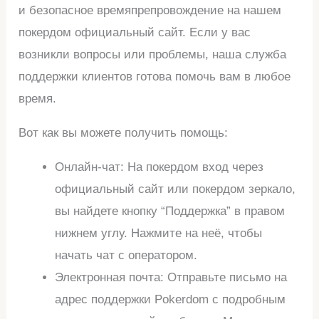
и безопасное времяпрепровождение на нашем
покердом официальный сайт. Если у вас
возникли вопросы или проблемы, наша служба
поддержки клиентов готова помочь вам в любое
время.
Вот как вы можете получить помощь:
Онлайн-чат: На покердом вход через
официальный сайт или покердом зеркало,
вы найдете кнопку “Поддержка” в правом
нижнем углу. Нажмите на неё, чтобы
начать чат с оператором.
Электронная почта: Отправьте письмо на
адрес поддержки Pokerdom с подробным