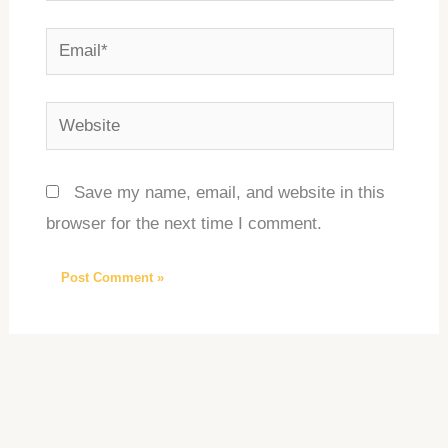
Email*
Website
Save my name, email, and website in this
browser for the next time I comment.