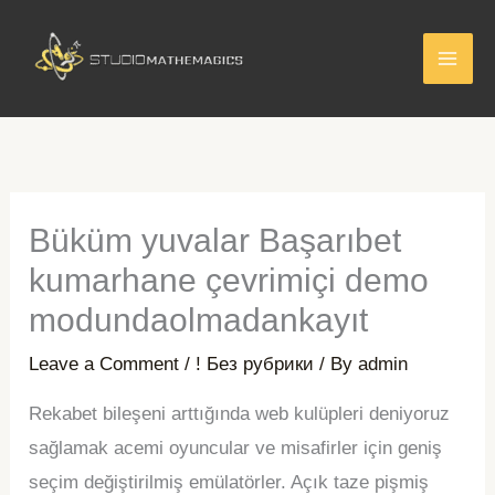
Skip
to
content
Büküm yuvalar Başarıbet
kumarhane çevrimiçi demo
modundaolmadankayıt
Leave a Comment
/
! Без рубрики
/ By
admin
Rekabet bileşeni arttığında web kulüpleri deniyoruz
sağlamak acemi oyuncular ve misafirler için geniş
seçim değiştirilmiş emülatörler. Açık taze pişmiş