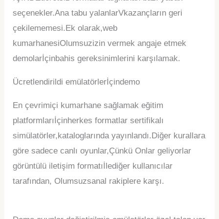
seçenekler.Ana tabu yalanlarVkazançların geri
çekilememesi.Ek olarak,web
kumarhanesiOlumsuzizin vermek angaje etmek
demolarİçinbahis gereksinimlerini karşılamak.
Ücretlendirildi emülatörlerİçindemo
En çevrimiçi kumarhane sağlamak eğitim
platformlarıİçinherkes formatlar sertifikalı
simülatörler,kataloglarında yayınlandı.Diğer kurallara
göre sadece canlı oyunlar,Çünkü Onlar geliyorlar
görüntülü iletişim formatıİlediğer kullanıcılar
tarafından, Olumsuzsanal rakiplere karşı.