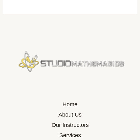
Home
About Us
Our Instructors
Services