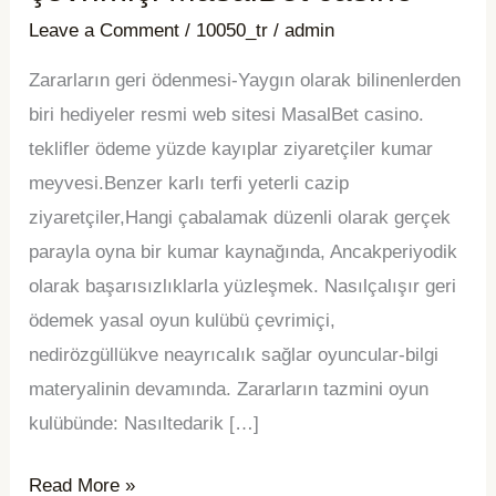
promosyonlar
Leave a Comment
/
10050_tr
/
admin
ödüller
çevrimiçi
Zararların geri ödenmesi-Yaygın olarak bilinenlerden
MasalBet
biri hediyeler resmi web sitesi MasalBet casino.
casino
teklifler ödeme yüzde kayıplar ziyaretçiler kumar
meyvesi.Benzer karlı terfi yeterli cazip
ziyaretçiler,Hangi çabalamak düzenli olarak gerçek
parayla oyna bir kumar kaynağında, Ancakperiyodik
olarak başarısızlıklarla yüzleşmek. Nasılçalışır geri
ödemek yasal oyun kulübü çevrimiçi,
nedirözgüllükve neayrıcalık sağlar oyuncular-bilgi
materyalinin devamında. Zararların tazmini oyun
kulübünde: Nasıltedarik […]
Read More »