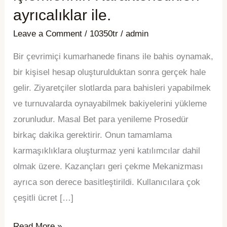
para
ayrıcalıklar ile.
çıktı
Leave a Comment
/
10350tr
/
admin
işlemlerinin
Karakteristikleri
Bir çevrimiçi kumarhanede finans ile bahis oynamak,
ayrıcalıklar
bir kişisel hesap oluşturulduktan sonra gerçek hale
ile.
gelir. Ziyaretçiler slotlarda para bahisleri yapabilmek
ve turnuvalarda oynayabilmek bakiyelerini yükleme
zorunludur. Masal Bet para yenileme Prosedür
birkaç dakika gerektirir. Onun tamamlama
karmaşıklıklara oluşturmaz yeni katılımcılar dahil
olmak üzere. Kazançları geri çekme Mekanizması
ayrıca son derece basitleştirildi. Kullanıcılara çok
çeşitli ücret […]
Read More »