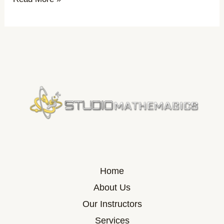
Home
About Us
Our Instructors
Services