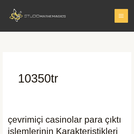
Skip
to
content
10350tr
çevrimiçi casinolar para çıktı
çevrimiçi
casinolar
işlemlerinin Karakteristikleri