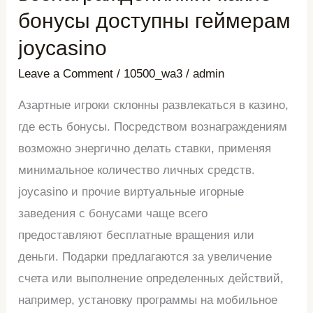
с
бонусы доступны геймерам
вознаграждениями:
joycasino
какие
бонусы
Leave a Comment
/
10500_wa3
/
admin
доступны
Азартные игроки склонны развлекаться в казино,
геймерам
где есть бонусы. Посредством вознаграждениям
joycasino
возможно энергично делать ставки, применяя
минимальное количество личных средств.
joycasino и прочие виртуальные игорные
заведения с бонусами чаще всего
предоставляют бесплатные вращения или
деньги. Подарки предлагаются за увеличение
счета или выполнение определенных действий,
например, установку программы на мобильное