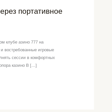
через портативное
м клубе азино 777 на
 и востребованные игровые
лнять сессии в комфортных
опора казино В […]