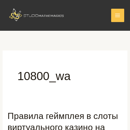
Skip
to
content
10800_wa
Правила геймплея в слоты
Правила
геймплея
виртуального казино на