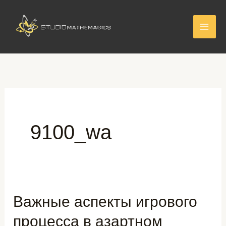
Skip
to
content
9100_wa
Важные аспекты игрового
Важные
аспекты
процесса в азартном