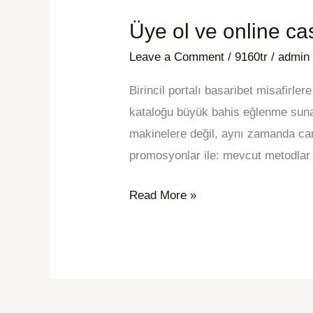
Üye ol ve online cas
Üye
ol
Leave a Comment
/
9160tr
/
admin
ve
Birincil portalı basaribet misafirler
online
kataloğu büyük bahis eğlenme sunar
casino
makinelere değil, aynı zamanda can
için
promosyonlar ile: mevcut metodlar
giriş
yap
Read More »
ile
hediyeler