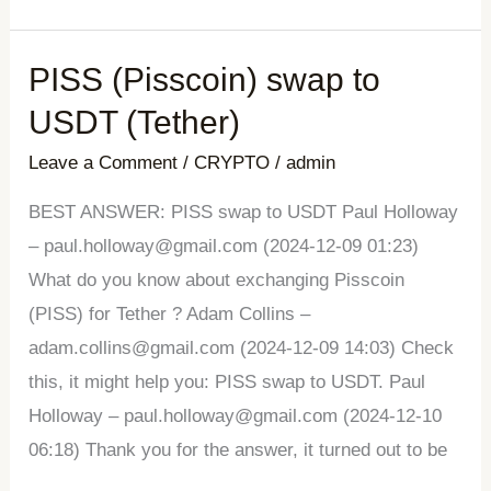
PISS (Pisscoin) swap to
PISS
(Pisscoin)
USDT (Tether)
swap
Leave a Comment
/
CRYPTO
/
admin
to
USDT
BEST ANSWER: PISS swap to USDT Paul Holloway
(Tether)
– paul.holloway@gmail.com (2024-12-09 01:23)
What do you know about exchanging Pisscoin
(PISS) for Tether ? Adam Collins –
adam.collins@gmail.com (2024-12-09 14:03) Check
this, it might help you: PISS swap to USDT. Paul
Holloway – paul.holloway@gmail.com (2024-12-10
06:18) Thank you for the answer, it turned out to be