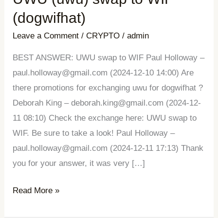
(uwu)
(dogwifhat)
swap
Leave a Comment
/
CRYPTO
/
admin
to
WIF
BEST ANSWER: UWU swap to WIF Paul Holloway –
(dogwifhat)
paul.holloway@gmail.com (2024-12-10 14:00) Are
there promotions for exchanging uwu for dogwifhat ?
Deborah King – deborah.king@gmail.com (2024-12-
11 08:10) Check the exchange here: UWU swap to
WIF. Be sure to take a look! Paul Holloway –
paul.holloway@gmail.com (2024-12-11 17:13) Thank
you for your answer, it was very […]
Read More »