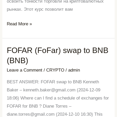
освоить тонкости торговли на криптовалютных
рынках. Этот курс позволит вам
Read More »
FOFAR (FoFar) swap to BNB
FOFAR
(FoFar)
(BNB)
swap
Leave a Comment
/
CRYPTO
/
admin
to
BNB
BEST ANSWER: FOFAR swap to BNB Kenneth
(BNB)
Baker – kenneth.baker@gmail.com (2024-12-09
18:06) Where can I find a schedule of exchanges for
FOFAR for BNB ? Diane Torres –
diane.torres@gmail.com (2024-12-10 16:30) This