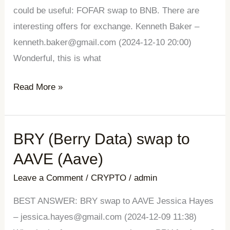
could be useful: FOFAR swap to BNB. There are
interesting offers for exchange. Kenneth Baker –
kenneth.baker@gmail.com (2024-12-10 20:00)
Wonderful, this is what
Read More »
BRY (Berry Data) swap to
BRY
(Berry
AAVE (Aave)
Data)
Leave a Comment
/
CRYPTO
/
admin
swap
to
BEST ANSWER: BRY swap to AAVE Jessica Hayes
AAVE
– jessica.hayes@gmail.com (2024-12-09 11:38)