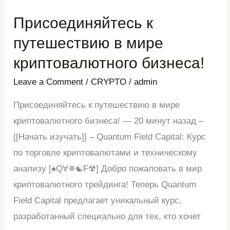
Присоединяйтесь к
Присоединяйтесь
к
путешествию в мире
путешествию
криптовалютного бизнеса!
в
Leave a Comment
/
CRYPTO
/
admin
мире
криптовалютного
Присоединяйтесь к путешествию в мире
бизнеса!
криптовалютного бизнеса! — 20 минут назад –
[[Начать изучать]] – Quantum Field Capital: Курс
по торговле криптовалютами и техническому
анализу [♠QⱯ✵☯F☢] Добро пожаловать в мир
криптовалютного трейдинга! Теперь Quantum
Field Capital предлагает уникальный курс,
разработанный специально для тех, кто хочет