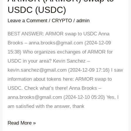
(ARMOR)
USDC (USDC)
swap
Leave a Comment
/
CRYPTO
/
admin
to
USDC
BEST ANSWER: ARMOR swap to USDC Anna
(USDC)
Brooks – anna.brooks@gmail.com (2024-12-09
15:38) Who organizes exchanges of ARMOR for
USDC in your area? Kevin Sanchez –
kevin.sanchez@gmail.com (2024-12-09 17:16) I saw
information about tokens here: ARMOR swap to
USDC. Check what’s there! Anna Brooks –
anna.brooks@gmail.com (2024-12-10 05:20) Yes, I
am satisfied with the answer, thank
Read More »