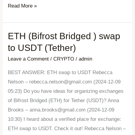
Read More »
ETH (Bifrost Bridged ) swap
ETH
(Bifrost
to USDT (Tether)
Bridged
Leave a Comment
/
CRYPTO
/
admin
)
swap
BEST ANSWER: ETH swap to USDT Rebecca
to
Nelson – rebecca.nelson@gmail.com (2024-12-09
USDT
05:23) Do you have ideas for organizing exchanges
(Tether)
of Bifrost Bridged (ETH) for Tether (USDT)? Anna
Brooks – anna.brooks@gmail.com (2024-12-09
10:30) I heard about a verified place for exchange:
ETH swap to USDT. Check it out! Rebecca Nelson –