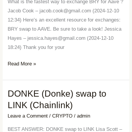
(Aave)
What is the fastest way to exchange BRY for Aave ?
Jacob Cook – jacob.cook@gmail.com (2024-12-10
12:34) Here’s an excellent resource for exchanges:
BRY swap to AAVE. Be sure to take a look! Jessica
Hayes – jessica.hayes@gmail.com (2024-12-10
18:24) Thank you for your
Read More »
DONKE (Donke) swap to
DONKE
(Donke)
LINK (Chainlink)
swap
Leave a Comment
/
CRYPTO
/
admin
to
LINK
BEST ANSWER: DONKE swap to LINK Lisa Scott –