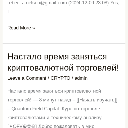
rebecca.nelson@gmail.com (2024-12-09 23:08) Yes,
I
Read More »
Настало время заняться
Настало
время
криптовалютной торговлей!
заняться
Leave a Comment
/
CRYPTO
/
admin
криптовалютной
торговлей!
Настало время заняться криптовалютной
торговлей! — 8 минут назад – [[Начать изучать]]
– Quantum Field Capital: Курс по торговле
криптовалютами и техническому анализу
[✦QFⱯ☯☢☠] Добро пожаловать в мир