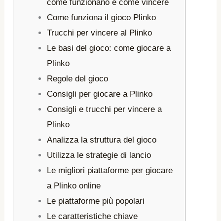
come funzionano e come vincere
Come funziona il gioco Plinko
Trucchi per vincere al Plinko
Le basi del gioco: come giocare a
Plinko
Regole del gioco
Consigli per giocare a Plinko
Consigli e trucchi per vincere a
Plinko
Analizza la struttura del gioco
Utilizza le strategie di lancio
Le migliori piattaforme per giocare
a Plinko online
Le piattaforme più popolari
Le caratteristiche chiave