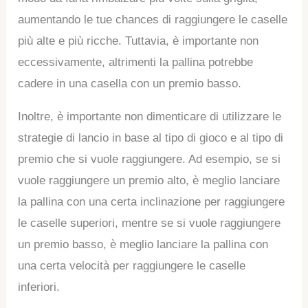
aumentando le tue chances di raggiungere le caselle
più alte e più ricche. Tuttavia, è importante non
eccessivamente, altrimenti la pallina potrebbe
cadere in una casella con un premio basso.
Inoltre, è importante non dimenticare di utilizzare le
strategie di lancio in base al tipo di gioco e al tipo di
premio che si vuole raggiungere. Ad esempio, se si
vuole raggiungere un premio alto, è meglio lanciare
la pallina con una certa inclinazione per raggiungere
le caselle superiori, mentre se si vuole raggiungere
un premio basso, è meglio lanciare la pallina con
una certa velocità per raggiungere le caselle
inferiori.