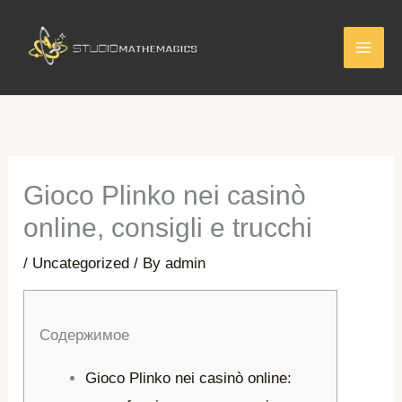
Skip
to
content
Gioco Plinko nei casinò
online, consigli e trucchi
/
Uncategorized
/ By
admin
Содержимое
Gioco Plinko nei casinò online: