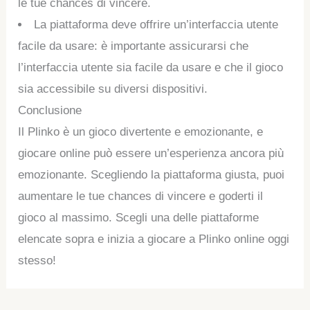
le tue chances di vincere.
La piattaforma deve offrire un’interfaccia utente
facile da usare: è importante assicurarsi che
l’interfaccia utente sia facile da usare e che il gioco
sia accessibile su diversi dispositivi.
Conclusione
Il Plinko è un gioco divertente e emozionante, e
giocare online può essere un’esperienza ancora più
emozionante. Scegliendo la piattaforma giusta, puoi
aumentare le tue chances di vincere e goderti il
gioco al massimo. Scegli una delle piattaforme
elencate sopra e inizia a giocare a Plinko online oggi
stesso!