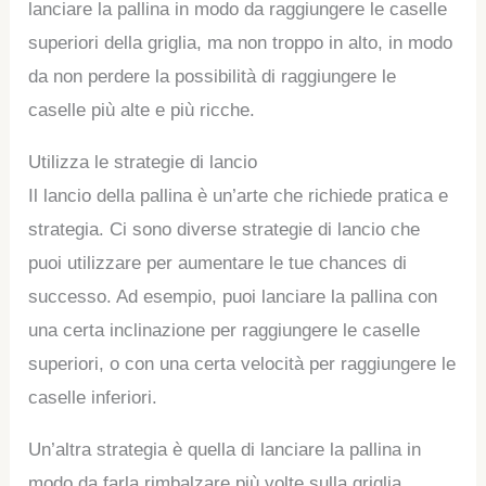
lanciare la pallina in modo da raggiungere le caselle
superiori della griglia, ma non troppo in alto, in modo
da non perdere la possibilità di raggiungere le
caselle più alte e più ricche.
Utilizza le strategie di lancio
Il lancio della pallina è un’arte che richiede pratica e
strategia. Ci sono diverse strategie di lancio che
puoi utilizzare per aumentare le tue chances di
successo. Ad esempio, puoi lanciare la pallina con
una certa inclinazione per raggiungere le caselle
superiori, o con una certa velocità per raggiungere le
caselle inferiori.
Un’altra strategia è quella di lanciare la pallina in
modo da farla rimbalzare più volte sulla griglia,