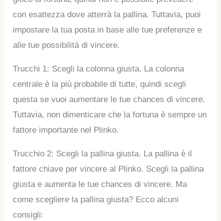
con esattezza dove atterrà la pallina. Tuttavia, puoi
impostare la tua posta in base alle tue preferenze e
alle tue possibilità di vincere.
Trucchi 1: Scegli la colonna giusta. La colonna
centrale è la più probabile di tutte, quindi scegli
questa se vuoi aumentare le tue chances di vincere.
Tuttavia, non dimenticare che la fortuna è sempre un
fattore importante nel Plinko.
Trucchio 2: Scegli la pallina giusta. La pallina è il
fattore chiave per vincere al Plinko. Scegli la pallina
giusta e aumenta le tue chances di vincere. Ma
come scegliere la pallina giusta? Ecco alcuni
consigli: