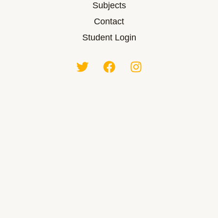
Subjects
Contact
Student Login