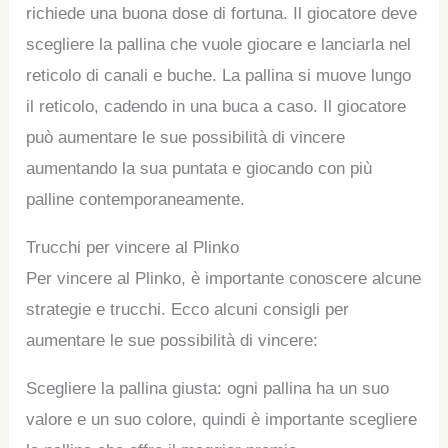
richiede una buona dose di fortuna. Il giocatore deve
scegliere la pallina che vuole giocare e lanciarla nel
reticolo di canali e buche. La pallina si muove lungo
il reticolo, cadendo in una buca a caso. Il giocatore
può aumentare le sue possibilità di vincere
aumentando la sua puntata e giocando con più
palline contemporaneamente.
Trucchi per vincere al Plinko
Per vincere al Plinko, è importante conoscere alcune
strategie e trucchi. Ecco alcuni consigli per
aumentare le sue possibilità di vincere:
Scegliere la pallina giusta: ogni pallina ha un suo
valore e un suo colore, quindi è importante scegliere