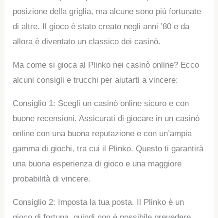
posizione della griglia, ma alcune sono più fortunate
di altre. Il gioco è stato creato negli anni ’80 e da
allora è diventato un classico dei casinò.
Ma come si gioca al Plinko nei casinò online? Ecco
alcuni consigli e trucchi per aiutarti a vincere:
Consiglio 1: Scegli un casinò online sicuro e con
buone recensioni. Assicurati di giocare in un casinò
online con una buona reputazione e con un’ampia
gamma di giochi, tra cui il Plinko. Questo ti garantirà
una buona esperienza di gioco e una maggiore
probabilità di vincere.
Consiglio 2: Imposta la tua posta. Il Plinko è un
gioco di fortuna, quindi non è possibile prevedere