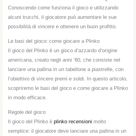
Conoscendo come funziona il gioco e utilizzando
alcuni trucchi, il giocatore può aumentare le sue
possibilità di vincere e ottenere un buon profitto.
Le basi del gioco: come giocare a Plinko
Il gioco del Plinko è un gioco d’azzardo d’origine
americana, creato negli anni ’80, che consiste nel
lanciare una pallina in un tabellone a piastrelle, con
l’obiettivo di vincere premi e soldi. In questo articolo,
scopriremo le basi del gioco e come giocare a Plinko
in modo efficace.
Regole del gioco
Il gioco del Plinko è
plinko recensioni
molto
semplice: il giocatore deve lanciare una pallina in un