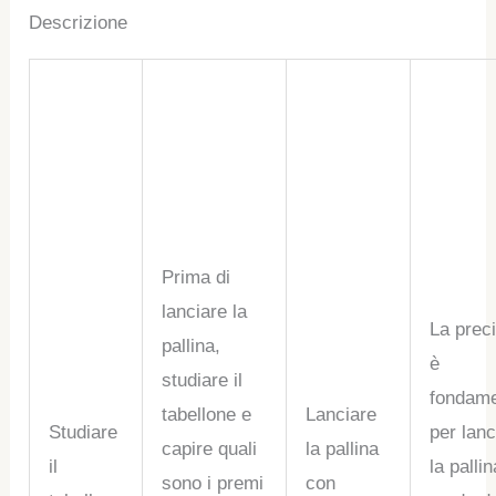
Descrizione
Prima di
lanciare la
La prec
pallina,
è
studiare il
fondame
tabellone e
Lanciare
Studiare
per lanc
capire quali
la pallina
il
la pallin
sono i premi
con