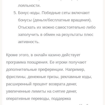
лояльности.
Бонус-коды. Победные сеты включают
бонусы (деньги/бесплатные вращения).
Отыскать их можно самостоятельно либо
заполучить в обмен на результаты плюс
активность.
Кроме этого, в онлайн казино действует
программа поощрения. Ее игроки получают
дополнительные преференции. Например,
фриспины, денежные призы, рекламные коды,
расширенный процент возврата денег,
увеличенные лимиты на снятие денег,
оперативные переводы, поддержка