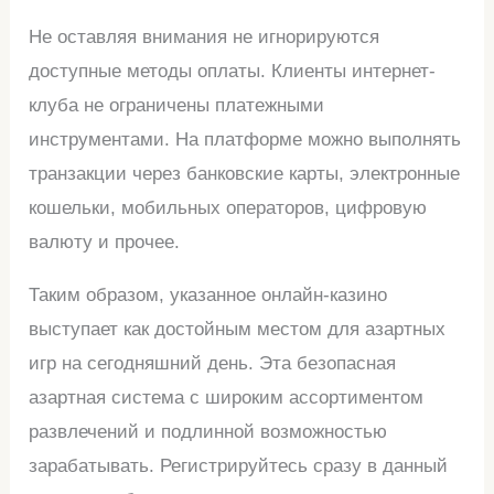
Не оставляя внимания не игнорируются
доступные методы оплаты. Клиенты интернет-
клуба не ограничены платежными
инструментами. На платформе можно выполнять
транзакции через банковские карты, электронные
кошельки, мобильных операторов, цифровую
валюту и прочее.
Таким образом, указанное онлайн-казино
выступает как достойным местом для азартных
игр на сегодняшний день. Эта безопасная
азартная система с широким ассортиментом
развлечений и подлинной возможностью
зарабатывать. Регистрируйтесь сразу в данный