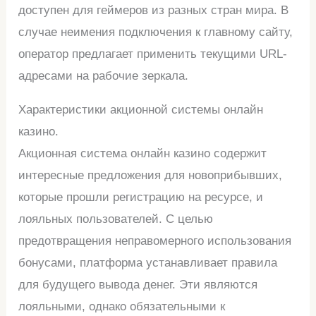
доступен для геймеров из разных стран мира. В
случае неимения подключения к главному сайту,
оператор предлагает применить текущими URL-
адресами на рабочие зеркала.
Характеристики акционной системы онлайн
казино.
Акционная система онлайн казино содержит
интересные предложения для новоприбывших,
которые прошли регистрацию на ресурсе, и
лояльных пользователей. С целью
предотвращения неправомерного использования
бонусами, платформа устанавливает правила
для будущего вывода денег. Эти являются
лояльными, однако обязательными к