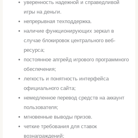
уверенность надежной и справедливой
игры на деньги.
непрерывная техподдержка.
наличие функционирующих зеркал в
случае блокировок центрального веб-
ресурса;
постоянное апгрейд игрового программного
обеспечения;
легкость и понятность интерфейса
официального сайта;
немедленное перевод средств на аккаунт
пользователя;
мгновенные выводы призов.
четкие требования для ставок
вознаграждений;