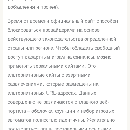
добавления и прочее).
Время от времени официальный сайт способен
блокироваться провайдерами на основе
действующего законодательства определенной
страны или региона. Чтобы обладать свободный
доступ к азартным играм на финансы, можно
применять зеркальными сайтами. Это
альтернативные сайты с азартными
развлечениями, которые размещены на
альтернативных URL-адресах. Данные
совершенно не различаются с главного веб-
портала – оболочка, функции и набор игровых
автоматов полностью идентичны. Желательно
пользоваться лишь достоверными ссылками,