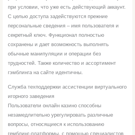
при условии, что уже есть действующий аккаунт.
С целью доступа задействуются прежние
персональные сведения – имя пользователя и
секретный ключ. Функционал полностью
сохранены и дает возможность выполнять
обычные манипуляции и операции без
трудностей. Также количество и ассортимент
гэмблинга на сайте идентичны.
Служба техподдержки ассистенции виртуального
игорного заведения
Пользователи онлайн казино способны
незамедлительно урегулировать различные
вопросы, относящиеся к использованию
гемблинг-платформы, с помощью специалистов