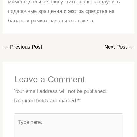
момент, дабы не пропустить шанс заполучить
подарочные вращения и экстра средства на
баланс в рамках начального пакета.
←
Previous Post
Next Post
→
Leave a Comment
Your email address will not be published.
Required fields are marked
*
Type
here..