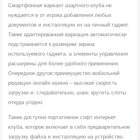
Смартфонная вариант азартного клуба не
нуждается в от игрока добавления любых
документов и инсталляции их на личный гаджет.
Также адаптированная вариация автоматически
подстраивается к размерам экрана
используемого гаджета, а элементы управления
расширены для более удобного применения.
Очередное другое преимущество мобильной
редакции онлайн казино – высокая скорость
загрузки и, следовательно, шанс крутить слоты
откуда угодно.
Также доступно портативное софт интернет
клуба, которое включает в себя предварительное
загрузку файла и инсталляцию на устройство.