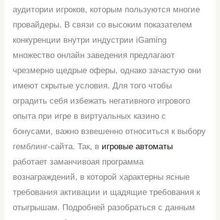
аудитории игроков, которым пользуются многие
провайдеры. В связи со высоким показателем
конкуренции внутри индустрии iGaming
множество онлайн заведения предлагают
чрезмерно щедрые оферы, однако зачастую они
имеют скрытые условия. Для того чтобы
оградить себя избежать негативного игрового
опыта при игре в виртуальных казино с
бонусами, важно взвешенно относиться к выбору
гемблинг-сайта. Так, в
игровые автоматы
работает заманчивоая программа
вознаграждений, в которой характерны ясные
требования активации и щадящие требования к
отыгрышам. Подробней разобраться с данным