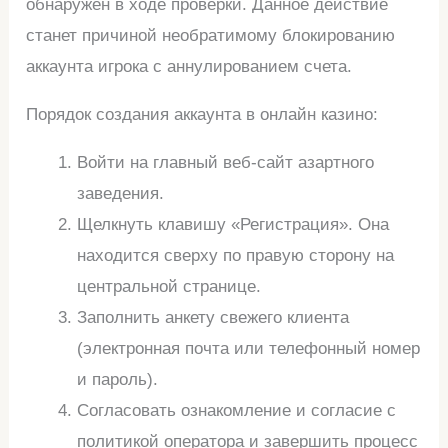
обнаружен в ходе проверки. Данное действие
станет причиной необратимому блокированию
аккаунта игрока с аннулированием счета.
Порядок создания аккаунта в онлайн казино:
Войти на главный веб-сайт азартного
заведения.
Щелкнуть клавишу «Регистрация». Она
находится сверху по правую сторону на
центральной странице.
Заполнить анкету свежего клиента
(электронная почта или телефонный номер
и пароль).
Согласовать ознакомление и согласие с
политикой оператора и завершить процесс