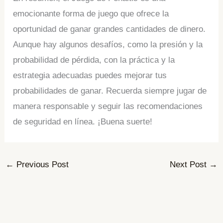
emocionante forma de juego que ofrece la
oportunidad de ganar grandes cantidades de dinero.
Aunque hay algunos desafíos, como la presión y la
probabilidad de pérdida, con la práctica y la
estrategia adecuadas puedes mejorar tus
probabilidades de ganar. Recuerda siempre jugar de
manera responsable y seguir las recomendaciones
de seguridad en línea. ¡Buena suerte!
←
Previous Post
Next Post
→