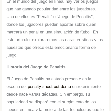
En el mundo del juego en línea, hay varios juegos
que han ganado popularidad entre los jugadores.
Uno de ellos es "Penalti" o "Juego de Penaltis",
donde los jugadores pueden apostar sobre quién
marcará un penal en una simulación de fútbol. En
este artículo, exploraremos las características y las
apuestas que ofrece esta emocionante forma de
juego.
Historia del Juego de Penaltis
El Juego de Penaltis ha estado presente en la
escena del
penalty shoot out demo
entretenimiento
desde hace varias décadas. Sin embargo, su
popularidad se disparó con el surgimiento de los
juegos en línea y la mejora de las tecnologías que lo