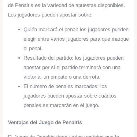
de Penaltis es la variedad de apuestas disponibles.
Los jugadores pueden apostar sobre:
Quién marcará el penal: los jugadores pueden
elegir entre varios jugadores para que marque
el penal.
Resultado del partido: los jugadores pueden
apostar por si el partido terminará con una
victoria, un empate o una derrota.
El número de penales marcados: los
jugadores pueden apostar sobre cuántos
penales se marcarán en el juego.
Ventajas del Juego de Penaltis