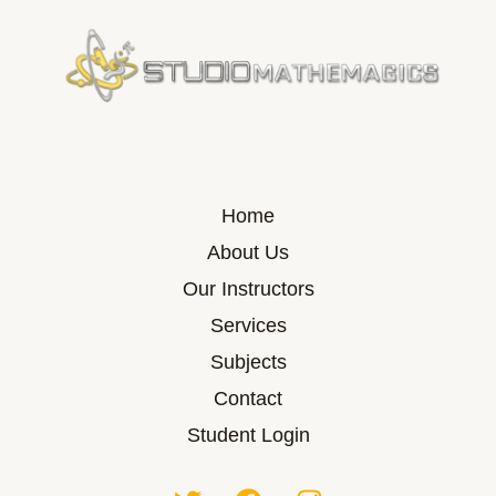
Home
About Us
Our Instructors
Services
Subjects
Contact
Student Login