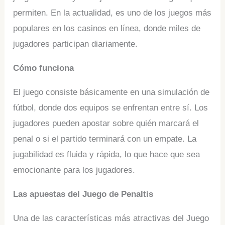
permiten. En la actualidad, es uno de los juegos más
populares en los casinos en línea, donde miles de
jugadores participan diariamente.
Cómo funciona
El juego consiste básicamente en una simulación de
fútbol, donde dos equipos se enfrentan entre sí. Los
jugadores pueden apostar sobre quién marcará el
penal o si el partido terminará con un empate. La
jugabilidad es fluida y rápida, lo que hace que sea
emocionante para los jugadores.
Las apuestas del Juego de Penaltis
Una de las características más atractivas del Juego