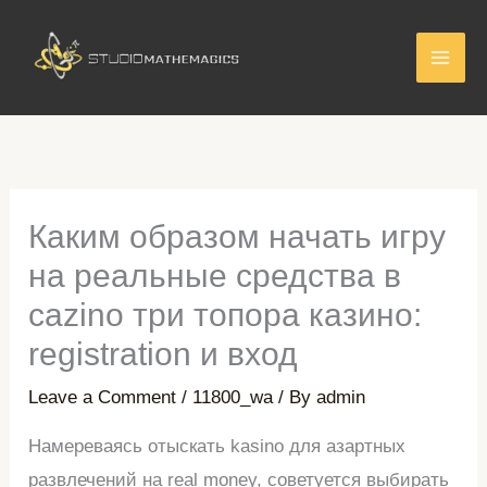
Skip
to
content
Каким образом начать игру
на реальные средства в
cazino три топора казино:
registration и вход
Leave a Comment
/
11800_wa
/ By
admin
Намереваясь отыскать kasino для азартных
развлечений на real money, советуется выбирать