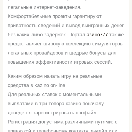
легальные интернет-заведения.
Комфортабельные проекты гарантируют
приватность сведений и вывод выигранных денег
без каких-либо задержек. Портал
азино777
так же
предоставляет широкую коллекцию симуляторов
легальных провайдеров и щедрые бонусы для
повышения эффективности игровых сессий.
Каким образом начать игру на реальные
средства в kazino on-line
Для реальных ставок с моментальными
выплатами в три топора казино поначалу
доведется зарегистрировать профайл.
Регистрация допустима различными путями: с
привязкой к телефонному контакту, е-мейл или