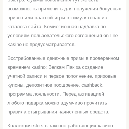
возможность применить для получения бонусных
призов или платной игры в симуляторах из
каталога сайта. Комиссионная надбавка по
условиям пользовательского соглашения on-line
kasino не предусматривается.
Востребованные денежные призы в проверенном
временем kasino: Велкам Пак за создание
учетной записи и первое пополнение, призовые
купоны, депозитное поощрение, cashback,
программа лояльности. Перед активацией
любого подарка можно вдумчиво прочитать
правила отыгрывания начисленных средств.
Коллекция slots в законно работающих казино