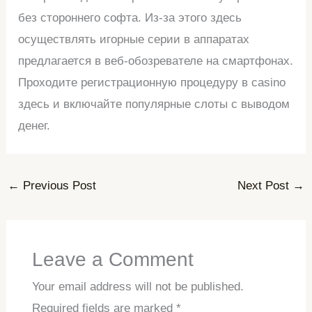
без стороннего софта. Из-за этого здесь
осуществлять игорные серии в аппаратах
предлагается в веб-обозревателе на смартфонах.
Проходите регистрационную процедуру в casino
здесь и включайте популярные слоты с выводом
денег.
←
Previous Post
Next Post
→
Leave a Comment
Your email address will not be published.
Required fields are marked
*