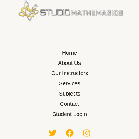
Home
About Us
Our Instructors
Services
Subjects
Contact
Student Login