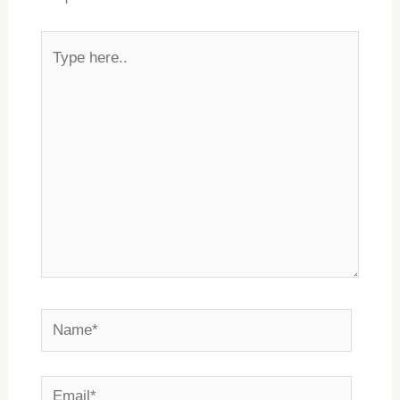
Type
here..
Name*
Email*