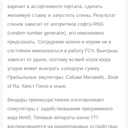
вариант в ассортименте портала, сделать
желаемую ставку и запустить спины. Результат
спинов зависит от алгоритмов софта RNG
(random number generator), его невозможно
предсказать. Сотрудники казино и игроки не в
состоянии вмешиваться в работу ГСЧ. Выигрыш
зависит от удачи, поэтому всякий игрок когда
угодно может выиграть солидную сумму.
Прибыльные эмуляторы: Собаки Мегавейс, Book
of Ra, Квест Гонзо и иные.
Вендоры преимущественно изготавливают
симуляторы с задействованием программного
кода html5. Топовые аппараты азино 777
воспроизводятся на разноплановых устройствах