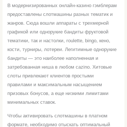
В модернизированных онлайн-казино гэмблерам
предоставлены слотмашины разных тематик и
жанров. Сюда вошли аппараты с трехмерной
графикой или однорукие бандиты фруктовой
тематики, так и настолки, roulette, bingo, кено,
кости, турниры, лотереи. Легитимные однорукие
бандиты — это наиболее наполненная и
затребованная ниша в любом cazino. Хитовые
слоты привлекают клиентов простыми
правилами и максимальным насыщением
призовых бонусов, а еще низкими лимитами
минимальных ставок.
Чтобы активировать слотмашины в платном
формате, необходимо отыскать оптимальный