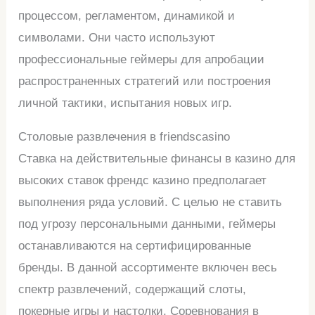
процессом, регламентом, динамикой и
символами. Они часто используют
профессиональные геймеры для апробации
распространенных стратегий или построения
личной тактики, испытания новых игр.
Столовые развлечения в friendscasino
Ставка на действительные финансы в казино для
высоких ставок френдс казино предполагает
выполнения ряда условий. С целью не ставить
под угрозу персональными данными, геймеры
останавливаются на сертифицированные
бренды. В данной ассортименте включен весь
спектр развлечений, содержащий слоты,
покерные игры и настолки. Соревнования в