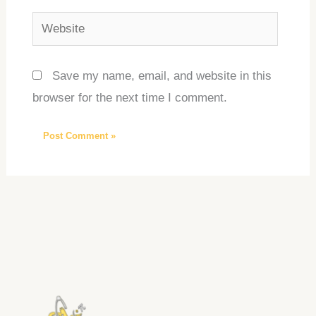
Website
Save my name, email, and website in this
browser for the next time I comment.