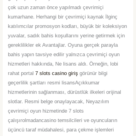
çok uzun zaman önce yapılmadı çevrimiçi
kumarhane. Herhangi bir çevrimiçi kaynak İlginç
katılımcılar promosyon kodları, büyük bir koleksiyon
yuvalar, sadık bahis koşullarını yerine getirmek için
gereklilikler ek Avantajlar. Oyuna gerçek parayla
bahis yapın tavsiye edilir yalnızca çevrimiçi oyun
hizmetleri hakkında, Ne lisans aldı. Örneğin, lobi
rahat portal
7 slots casino giriş
görünür bilgi
geçerlilik şartları resmi lisansAçıkkumar
hizmetlerinin sağlanması, dürüstlük ilkeleri orijinal
slotlar. Resmi belge onaylayacak, Neyazılım
çevrimiçi oyun hizmetinde 7 slots
çalışırolmadancasino temsilcileri ve oyuncuların
üçüncü taraf müdahalesi, para çekme işlemleri