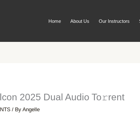
Home
About Us
Our Instructors
con 2025 Dual Audio To𝚛rent
NTS
/ By
Angelle