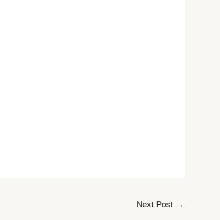
Next Post
→