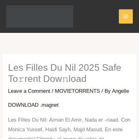
Skip
to
content
Les Filles Du Nil 2025 Safe
To𝚛rent Dow𝚗load
Leave a Comment
/
MOVIETORRENTS
/ By
Angelle
DOWNLOAD .magnet
Les Filles Du Nil: Aiman ​​El Amir, Nada er -riaad. Con
Monica Yussef, Haidi Sayh, Majd Masud. En este