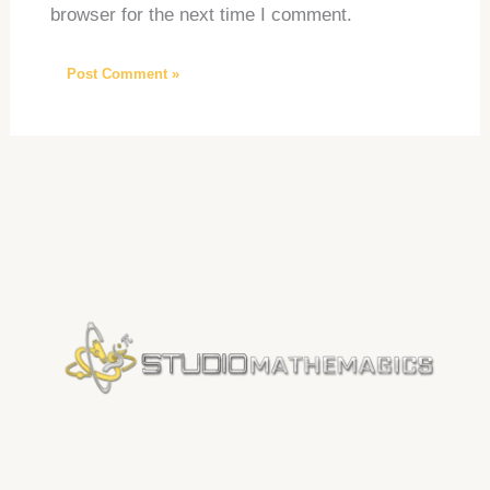
browser for the next time I comment.