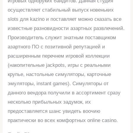
игровых одноруких бандитов. Данная студия
осуществляет стабильный выпуск новеньких
slots для kazino и поставляет можно сказать все
известные разновидности азартных развлечений.
Производитель служит знатным поставщиком
азартного ПО с позитивной репутацией и
расширенным перечнем игровой коллекции
(накопительные jackpots, игры с реальными
крупье, настольные симуляторы, карточные
эмуляторы, instant games). Симуляторы от
данного вендора получили в ассортимент сразу
несколько прибыльных задумок, их
предоставляется шанс увидеть воочию
практически во всех комфортных online casino.