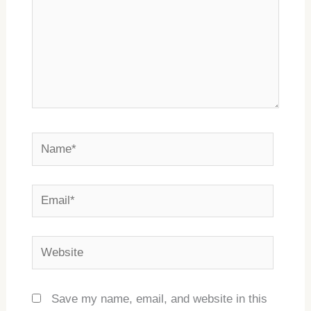
Name*
Email*
Website
Save my name, email, and website in this