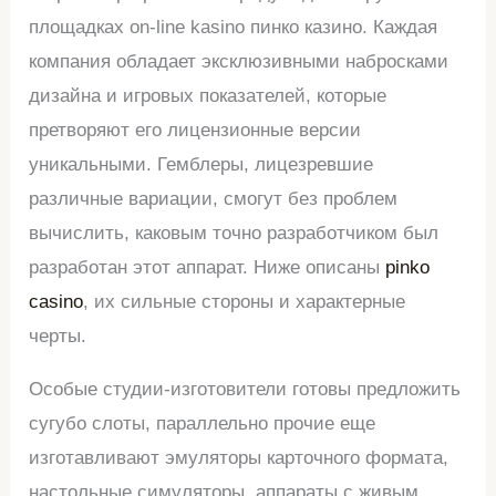
площадках on-line kasino пинко казино. Каждая
компания обладает эксклюзивными набросками
дизайна и игровых показателей, которые
претворяют его лицензионные версии
уникальными. Гемблеры, лицезревшие
различные вариации, смогут без проблем
вычислить, каковым точно разработчиком был
разработан этот аппарат. Ниже описаны
pinko
casino
, их сильные стороны и характерные
черты.
Особые студии-изготовители готовы предложить
сугубо слоты, параллельно прочие еще
изготавливают эмуляторы карточного формата,
настольные симуляторы, аппараты с живым