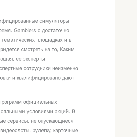
ертифицированные симуляторы
емя. Gamblers с достаточно
х тематических площадках и в
ридется смотреть на то, Каким
рошая, ее эксперты
кспертные сотрудники неизменно
новки и квалифицировано дают
х программ официальных
 лояльными условиями акций. В
вые сервисы, не опускающиеся
видеослоты, рулетку, карточные