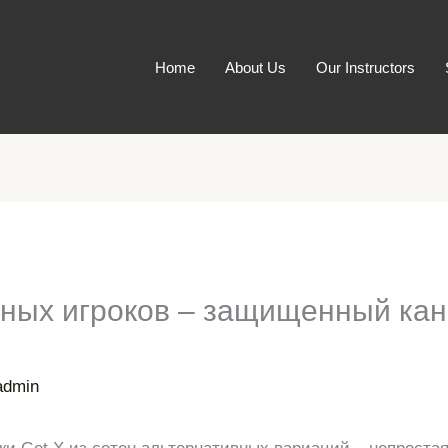
Home
About Us
Our Instructors
ных игроков – защищенный кан
admin