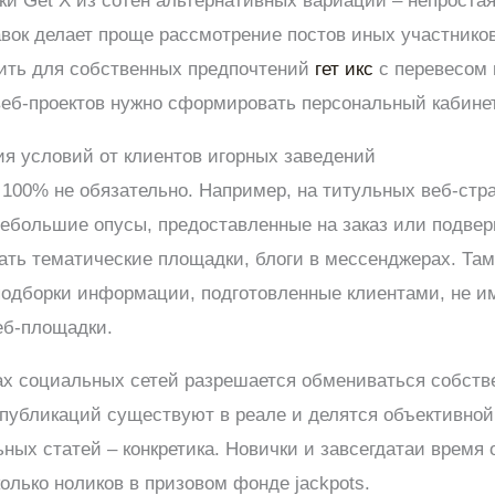
и Get X из сотен альтернативных вариаций – непроста
авок делает проще рассмотрение постов иных участников
вить для собственных предпочтений
гет икс
с перевесом 
 веб-проектов нужно сформировать персональный кабинет
я условий от клиентов игорных заведений
00% не обязательно. Например, на титульных веб-стра
ебольшие опусы, предоставленные на заказ или подвер
ать тематические площадки, блоги в мессенджерах. Та
подборки информации, подготовленные клиентами, не 
еб-площадки.
ах социальных сетей разрешается обмениваться собств
 публикаций существуют в реале и делятся объективно
ых статей – конкретика. Новички и завсегдатаи время 
олько ноликов в призовом фонде jackpots.