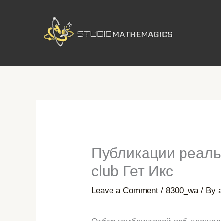
Skip
to
content
Публикации реаль
club Гет Икс
Leave a Comment
/
8300_wa
/ By