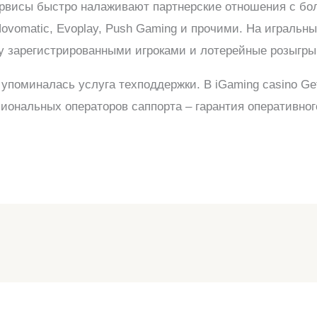
рвисы быстро налаживают партнерские отношения с б
Novomatic, Evoplay, Push Gaming и прочими. На игральн
у зарегистрированными игроками и лотерейные розыгр
 упоминалась услуга техподдержки. В iGaming casino G
иональных операторов саппорта – гарантия оперативно