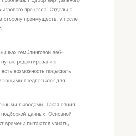
я проблема. Подбор виртуального
 игрового процесса. Отдельно
в сторону преимуществ, а после
.
ничках гемблинговой веб-
гнутые редактированию.
м есть возможность подыскать
имеющими предпосылок для
енными выводами. Такая опция
й подборкой данных. Основной
от времени пытаются узнать,