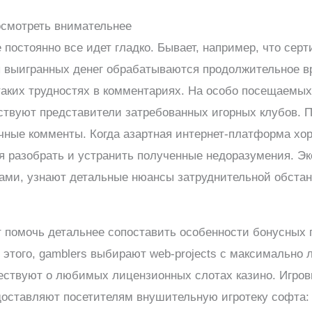
осмотреть внимательнее
е постоянно все идет гладко. Бывает, например, что с
ы выигранных денег обрабатываются продолжительное вр
таких трудностях в комментариях. На особо посещаемы
твуют представители затребованных игорных клубов. П
чные комменты. Когда азартная интернет-платформа хо
я разобрать и устранить полученные недоразумения. Э
рами, узнают детальные нюансы затруднительной обста
т помочь детальнее сопоставить особенности бонусны
 этого, gamblers выбирают web-projects с максимально
вествуют о любимых лицензионных слотах казино. Игро
доставляют посетителям внушительную игротеку софта: 